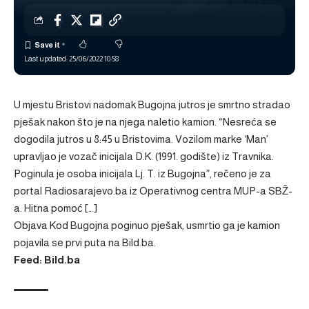
Last updated: 25/06/2022 10:58
U mjestu Bristovi nadomak Bugojna jutros je smrtno stradao
pješak nakon što je na njega naletio kamion. “Nesreća se
dogodila jutros u 8:45 u Bristovima. Vozilom marke ‘Man’
upravljao je vozač inicijala D.K. (1991. godište) iz Travnika.
Poginula je osoba inicijala Lj. T. iz Bugojna”, rečeno je za
portal Radiosarajevo.ba iz Operativnog centra MUP-a SBŽ-
a. Hitna pomoć […]
Objava
Kod Bugojna poginuo pješak, usmrtio ga je kamion
pojavila se prvi puta na
Bild.ba
.
Feed: Bild.ba