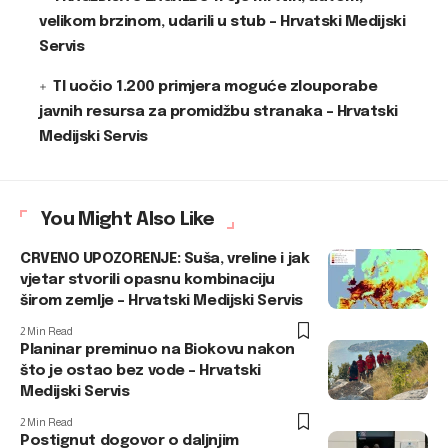
velikom brzinom, udarili u stub – Hrvatski Medijski
Servis
TI uočio 1.200 primjera moguće zlouporabe
javnih resursa za promidžbu stranaka – Hrvatski
Medijski Servis
You Might Also Like
CRVENO UPOZORENJE: Suša, vreline i jak
vjetar stvorili opasnu kombinaciju
širom zemlje – Hrvatski Medijski Servis
2 Min Read
Planinar preminuo na Biokovu nakon
što je ostao bez vode – Hrvatski
Medijski Servis
2 Min Read
Postignut dogovor o daljnjim