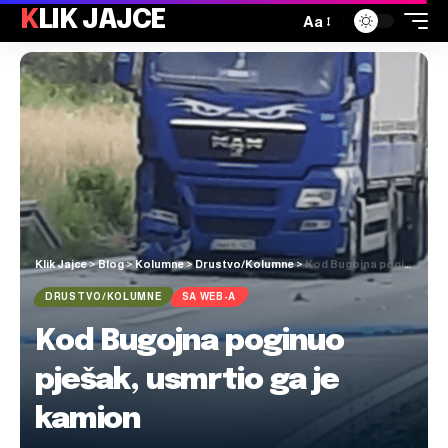
KLIK JAJCE
Aa
Klik Jajce
>
Blog
>
Kolumne
>
Drustvo/Kolumne
>
Kod Bugojna poginuo pješak, usmrtio ga je kamion
DRUSTVO/KOLUMNE
SA WEB-A
Kod Bugojna poginuo
pješak, usmrtio ga je
kamion