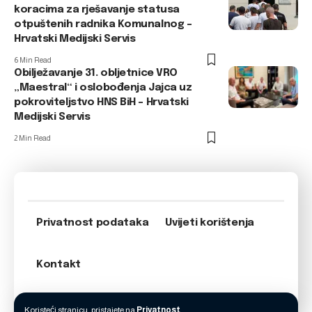
koracima za rješavanje statusa
otpuštenih radnika Komunalnog –
Hrvatski Medijski Servis
6 Min Read
Obilježavanje 31. obljetnice VRO
„Maestral“ i oslobođenja Jajca uz
pokroviteljstvo HNS BiH – Hrvatski
Medijski Servis
2 Min Read
Privatnost podataka
Uvijeti korištenja
Kontakt
Koristeći stranicu, pristajete na
Privatnost