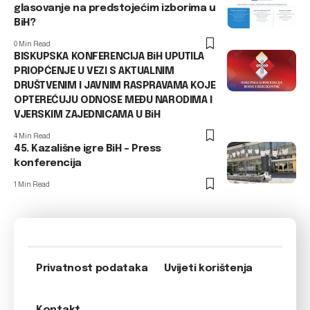
glasovanje na predstojećim izborima u
BiH?
0 Min Read
BISKUPSKA KONFERENCIJA BiH UPUTILA
PRIOPĆENJE U VEZI S AKTUALNIM
DRUŠTVENIM I JAVNIM RASPRAVAMA KOJE
OPTEREĆUJU ODNOSE MEĐU NARODIMA I
VJERSKIM ZAJEDNICAMA U BiH
4 Min Read
45. Kazališne igre BiH – Press
konferencija
1 Min Read
Privatnost podataka
Uvijeti korištenja