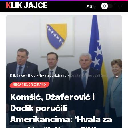
KLIK JAJCE
Aa
Klik Jajce
>
Blog
>
Nekategorizirano
>
Komšić, Džaferović i Dodik poručili Amerikancima: ‘Hvala za sve što činite za BiH’
NEKATEGORIZIRANO
Komšić, Džaferović i
Dodik poručili
Amerikancima: ‘Hvala za