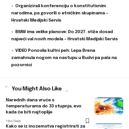
Organizirali konferenciju o konstitutivnim
narodima, pa govorili o etničkim skupinama –
Hrvatski Medijski Servis
BMW ima velike planove: Do 2027. stiže dosad
najveći val novih modela – Hrvatski Medijski Servis
VIDEO Ponovila kultni peh: Lepa Brena
zamahnula nogom na nastupu u Budvi pa pala na
pozornici
You Might Also Like
Narednih dana vruće s
temperaturama do 33 stupnja, evo
kada će biti najtoplije
1 Min Read
Kako se iz inozemstva registrirati za