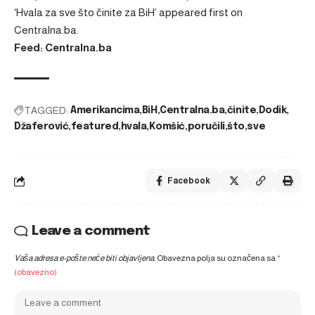
‘Hvala za sve što činite za BiH’
appeared first on
Centralna.ba
.
Feed: Centralna.ba
TAGGED:
Amerikancima
BiH
Centralna.ba
činite
Dodik
Džaferović
featured
hvala
Komšić
poručili
što
sve
Facebook
Leave a comment
Vaša adresa e-pošte neće biti objavljena.
Obavezna polja su označena sa
*
(obavezno)