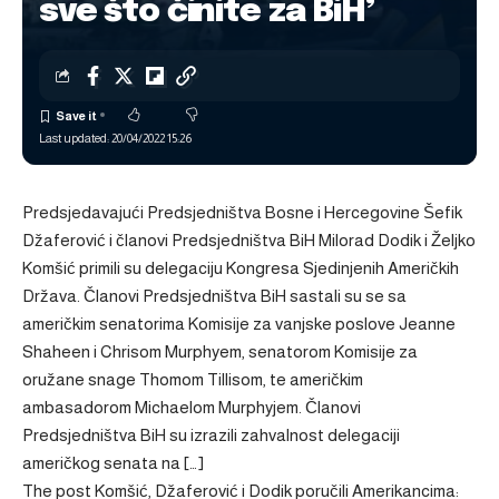
sve što činite za BiH’
Last updated: 20/04/2022 15:26
Predsjedavajući Predsjedništva Bosne i Hercegovine Šefik
Džaferović i članovi Predsjedništva BiH Milorad Dodik i Željko
Komšić primili su delegaciju Kongresa Sjedinjenih Američkih
Država. Članovi Predsjedništva BiH sastali su se sa
američkim senatorima Komisije za vanjske poslove Jeanne
Shaheen i Chrisom Murphyem, senatorom Komisije za
oružane snage Thomom Tillisom, te američkim
ambasadorom Michaelom Murphyjem. Članovi
Predsjedništva BiH su izrazili zahvalnost delegaciji
američkog senata na […]
The post
Komšić, Džaferović i Dodik poručili Amerikancima: