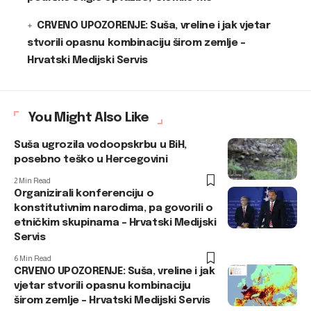
CRVENO UPOZORENJE: Suša, vreline i jak vjetar
stvorili opasnu kombinaciju širom zemlje –
Hrvatski Medijski Servis
You Might Also Like
Suša ugrozila vodoopskrbu u BiH,
posebno teško u Hercegovini
2 Min Read
Organizirali konferenciju o
konstitutivnim narodima, pa govorili o
etničkim skupinama – Hrvatski Medijski
Servis
6 Min Read
CRVENO UPOZORENJE: Suša, vreline i jak
vjetar stvorili opasnu kombinaciju
širom zemlje – Hrvatski Medijski Servis