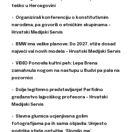
teško u Hercegovini
Organizirali konferenciju o konstitutivnim
narodima, pa govorili o etničkim skupinama –
Hrvatski Medijski Servis
BMW ima velike planove: Do 2027. stiže dosad
najveći val novih modela – Hrvatski Medijski Servis
VIDEO Ponovila kultni peh: Lepa Brena
zamahnula nogom na nastupu u Budvi pa pala na
pozornici
Dolje legitimno predstavljanje! Perfidno
građanstvo lajpciškog profesora – Hrvatski
Medijski Servis
Slavna glumica ucjenjivana golim
fotografijama pa ih sama objavila: Umjesto
podrške stigle optužbe, ‘Slomilo me’