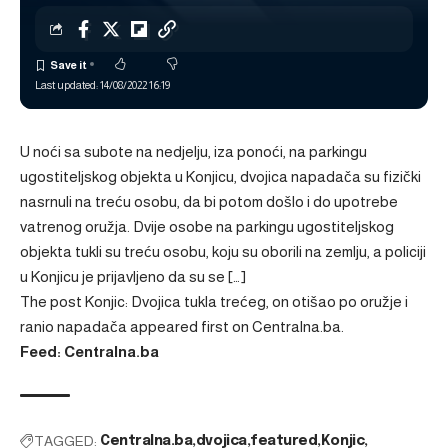
Last updated: 14/08/2022 16:19
U noći sa subote na nedjelju, iza ponoći, na parkingu
ugostiteljskog objekta u Konjicu, dvojica napadača su fizički
nasrnuli na treću osobu, da bi potom došlo i do upotrebe
vatrenog oružja. Dvije osobe na parkingu ugostiteljskog
objekta tukli su treću osobu, koju su oborili na zemlju, a policiji
u Konjicu je prijavljeno da su se […]
The post
Konjic: Dvojica tukla trećeg, on otišao po oružje i
ranio napadača
appeared first on
Centralna.ba
.
Feed: Centralna.ba
TAGGED:
Centralna.ba
dvojica
featured
Konjic