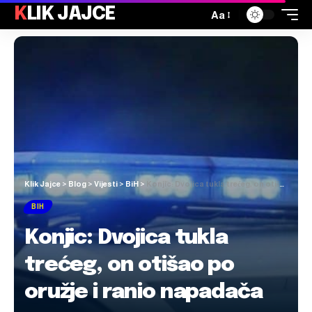
KLIK JAJCE
Aa
Klik Jajce
>
Blog
>
Vijesti
>
BiH
>
Konjic: Dvojica tukla trećeg, on otišao po oružje i ranio napadača
BIH
Konjic: Dvojica tukla
trećeg, on otišao po
oružje i ranio napadača