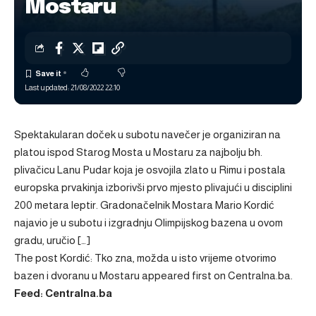
Mostaru
Last updated: 21/08/2022 22:10
Spektakularan doček u subotu navečer je organiziran na
platou ispod Starog Mosta u Mostaru za najbolju bh.
plivačicu Lanu Pudar koja je osvojila zlato u Rimu i postala
europska prvakinja izborivši prvo mjesto plivajući u disciplini
200 metara leptir. Gradonačelnik Mostara Mario Kordić
najavio je u subotu i izgradnju Olimpijskog bazena u ovom
gradu, uručio […]
The post
Kordić: Tko zna, možda u isto vrijeme otvorimo
bazen i dvoranu u Mostaru
appeared first on
Centralna.ba
.
Feed: Centralna.ba