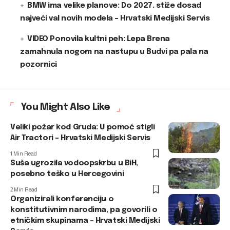
BMW ima velike planove: Do 2027. stiže dosad
najveći val novih modela – Hrvatski Medijski Servis
VIDEO Ponovila kultni peh: Lepa Brena
zamahnula nogom na nastupu u Budvi pa pala na
pozornici
You Might Also Like
Veliki požar kod Gruda: U pomoć stigli
Air Tractori – Hrvatski Medijski Servis
1 Min Read
Suša ugrozila vodoopskrbu u BiH,
posebno teško u Hercegovini
2 Min Read
Organizirali konferenciju o
konstitutivnim narodima, pa govorili o
etničkim skupinama – Hrvatski Medijski