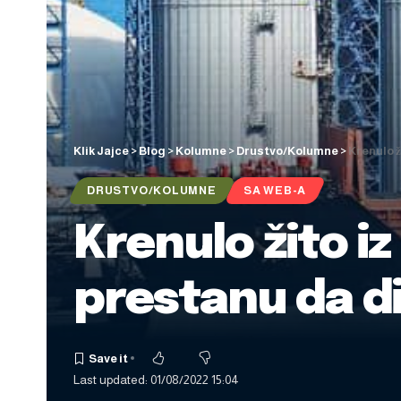
Klik Jajce
>
Blog
>
Kolumne
>
Drustvo/Kolumne
>
Krenulo ž
DRUSTVO/KOLUMNE
SA WEB-A
Krenulo žito iz
prestanu da di
Last updated: 01/08/2022 15:04