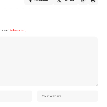
Facebook
Twitter
ena sa
* (obavezno)