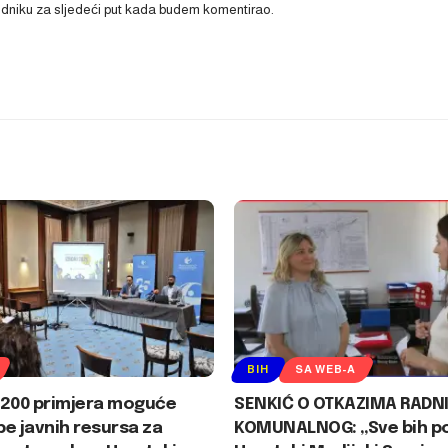
ledniku za sljedeći put kada budem komentirao.
BIH
SA WEB-A
1.200 primjera moguće
SENKIĆ O OTKAZIMA RADN
e javnih resursa za
KOMUNALNOG: „Sve bih po