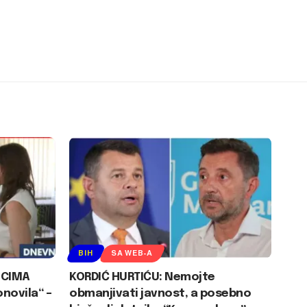
BIH
SA WEB-A
ICIMA
KORDIĆ HURTIĆU: Nemojte
novila“ –
obmanjivati javnost, a posebno