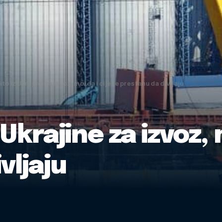
ito iz Ukrajine za izvoz, možda i cijene prestanu da divljaju
 Ukrajine za izvoz,
vljaju