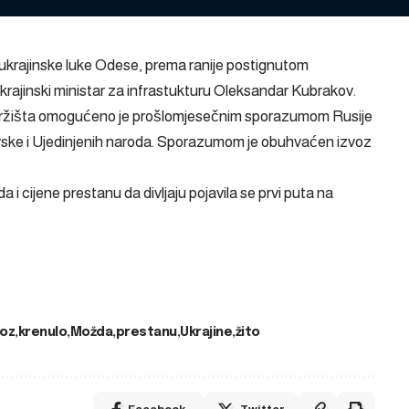
z ukrajinske luke Odese, prema ranije postignutom
ukrajinski ministar za infrastukturu Oleksandar Kubrakov.
a tržišta omogućeno je prošlomjesečnim sporazumom Rusije
Turske i Ujedinjenih naroda. Sporazumom je obuhvaćen izvoz
a i cijene prestanu da divljaju
pojavila se prvi puta na
voz
krenulo
Možda
prestanu
Ukrajine
žito