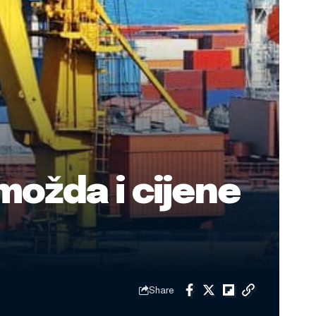
 možda i cijene
Share