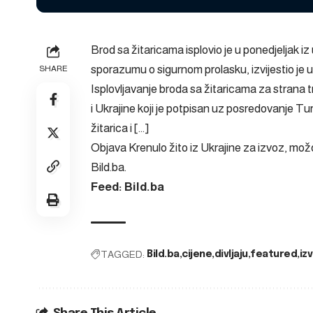
Brod sa žitaricama isplovio je u ponedjeljak i
sporazumu o sigurnom prolasku, izvijestio je 
SHARE
Isplovljavanje broda sa žitaricama za stran
i Ukrajine koji je potpisan uz posredovanje 
žitarica i […]
Objava
Krenulo žito iz Ukrajine za izvoz, možd
Bild.ba
.
Feed: Bild.ba
TAGGED:
Bild.ba
cijene
divljaju
featured
iz