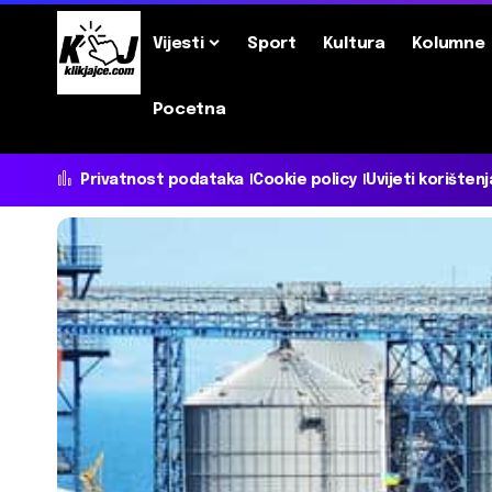
Vijesti
Sport
Kultura
Kolumne
Pocetna
Privatnost podataka
Cookie policy
Uvijeti korištenj