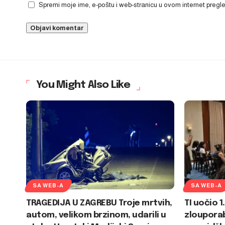
Spremi moje ime, e-poštu i web-stranicu u ovom internet preg
You Might Also Like
SA WEB-A
SA WEB-A
TRAGEDIJA U ZAGREBU Troje mrtvih,
TI uočio 
autom, velikom brzinom, udarili u
zlouporab