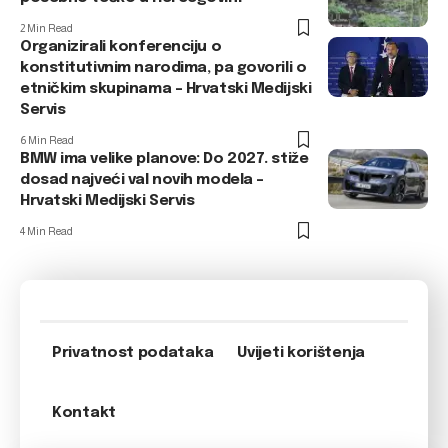
2 Min Read
Organizirali konferenciju o
konstitutivnim narodima, pa govorili o
etničkim skupinama – Hrvatski Medijski
Servis
6 Min Read
BMW ima velike planove: Do 2027. stiže
dosad najveći val novih modela –
Hrvatski Medijski Servis
4 Min Read
Privatnost podataka
Uvijeti korištenja
Kontakt