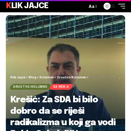
KLIK JAJCE
Aa
Klik Jajce
>
Blog
>
Kolumne
>
Drustvo/Kolumne
>
Krešić: Za SDA bi bilo dobro da se riješi radikalizma u koji ga vodi Bakir; Sokol: BiH neprihvatljiva kao prostor stalne destabilizacije
DRUSTVO/KOLUMNE
SA WEB-A
Krešić: Za SDA bi bilo
dobro da se riješi
radikalizma u koji ga vodi