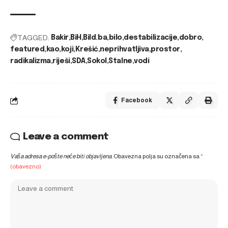
TAGGED:
Bakir
BiH
Bild.ba
bilo
destabilizacije
dobro
featured
kao
koji
Krešić
neprihvatljiva
prostor
radikalizma
riješi
SDA
Sokol
Stalne
vodi
Facebook
Leave a comment
Vaša adresa e-pošte neće biti objavljena.
Obavezna polja su označena sa
*
(obavezno)