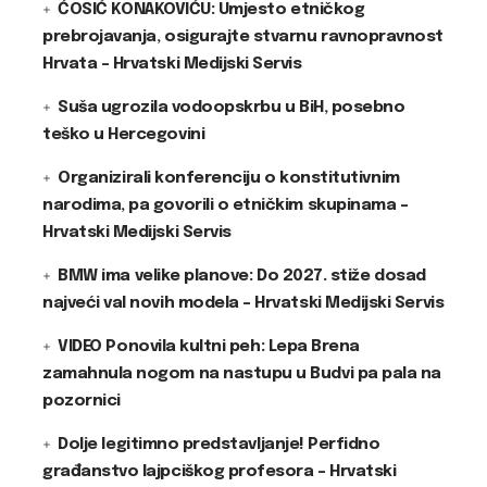
ĆOSIĆ KONAKOVIĆU: Umjesto etničkog
prebrojavanja, osigurajte stvarnu ravnopravnost
Hrvata – Hrvatski Medijski Servis
Suša ugrozila vodoopskrbu u BiH, posebno
teško u Hercegovini
Organizirali konferenciju o konstitutivnim
narodima, pa govorili o etničkim skupinama –
Hrvatski Medijski Servis
BMW ima velike planove: Do 2027. stiže dosad
najveći val novih modela – Hrvatski Medijski Servis
VIDEO Ponovila kultni peh: Lepa Brena
zamahnula nogom na nastupu u Budvi pa pala na
pozornici
Dolje legitimno predstavljanje! Perfidno
građanstvo lajpciškog profesora – Hrvatski