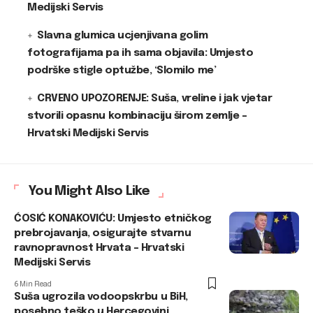
Medijski Servis
Slavna glumica ucjenjivana golim
fotografijama pa ih sama objavila: Umjesto
podrške stigle optužbe, ‘Slomilo me’
CRVENO UPOZORENJE: Suša, vreline i jak vjetar
stvorili opasnu kombinaciju širom zemlje –
Hrvatski Medijski Servis
You Might Also Like
ĆOSIĆ KONAKOVIĆU: Umjesto etničkog
prebrojavanja, osigurajte stvarnu
ravnopravnost Hrvata – Hrvatski
Medijski Servis
6 Min Read
Suša ugrozila vodoopskrbu u BiH,
posebno teško u Hercegovini