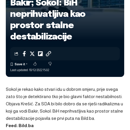
Bakir; Sokol: BiH
neprihvatljiva kao
prostor stalne
destabilizacije
Last updated: 18/12/2022 15:02
Sokol je rekao kako stvari idu u dobrom smjeru, prije svega
zato što je detektirano tko je bio glavni faktor nestabilnosti.
Objava
Krešić: Za SDA bi bilo dobro da se riješi radikalizma u
koji ga vodi Bakir; Sokol: BiH neprihvatljiva kao prostor stalne
destabilizacije
pojavila se prvi puta na
Bild.ba
.
Feed: Bild.ba