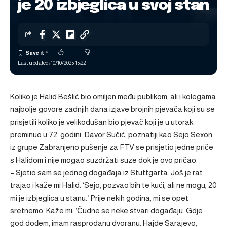
je 20 izbjeglica u svoj stan
Last updated: 10/10/2025 15:22
Koliko je Halid Bešlić bio omiljen među publikom, ali i kolegama
najbolje govore zadnjih dana izjave brojnih pjevača koji su se
prisjetili koliko je velikodušan bio pjevač koji je u utorak
preminuo u 72. godini. Davor Sučić, poznatiji kao Sejo Sexon
iz grupe Zabranjeno pušenje za FTV se prisjetio jedne priče
s Halidom i nije mogao suzdržati suze dok je ovo pričao.
– Sjetio sam se jednog događaja iz Stuttgarta. Još je rat
trajao i kaže mi Halid: ‘Sejo, pozvao bih te kući, ali ne mogu, 20
mi je izbjeglica u stanu.‘ Prije nekih godina, mi se opet
sretnemo. Kaže mi: ‘Čudne se neke stvari događaju. Gdje
god dođem, imam rasprodanu dvoranu. Hajde Sarajevo,