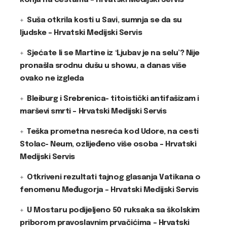
konja na cestama – Hrvatski Medijski Servis
Suša otkrila kosti u Savi, sumnja se da su
ljudske – Hrvatski Medijski Servis
Sjećate li se Martine iz ‘Ljubav je na selu’? Nije
pronašla srodnu dušu u showu, a danas više
ovako ne izgleda
Bleiburg i Srebrenica- titoistički antifašizam i
marševi smrti – Hrvatski Medijski Servis
Teška prometna nesreća kod Udore, na cesti
Stolac- Neum, ozlijeđeno više osoba – Hrvatski
Medijski Servis
Otkriveni rezultati tajnog glasanja Vatikana o
fenomenu Međugorja – Hrvatski Medijski Servis
U Mostaru podijeljeno 50 ruksaka sa školskim
priborom pravoslavnim prvačićima – Hrvatski