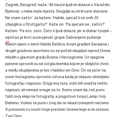
Zagreb, Beograd‘, kaže: ‘Ali tisuće ljudi mi dolaze u Varaždin,
Bjelovar, u neka mala mjesta. Svugdje su mi krcate dvorane.
Ne znam zašto‘. Ja kažem: ‘Halide, sjećaš li se onih 20
izbjeglica u Stuttgartu?‘. Kaže on: ‘Pa sjećam se , zašto?‘.
Kažem: ‘Pa eto, zato. Zato ti ljudi dolaze, jer si dobar čovjek –
ispričao je kroz suze pjevač grupe Zabranjeno pušenje.
Nakon vijest o smrti Halida Bešlića, brojni građani Sarajeva i
drugih gradova spontano su se počeli okupljati ispred Doma
mladih u glavnom gradu Bosne i Hercegovine. Uz njegove
pjesme oprostili su se od glazbenika koji im je obilježio život,
a među okupljenima je bio i Halidov sin Dino. On se jučer na
svom Instagramu oprostio od oca kada je objavio obiteljsku
fotografiju i napisao: Dragi moj tata, volio bih svašta nešto
napisati, ali nemam snage za to. Samo znam da ćeš puno
faliti ovoj ekipi na fotografiji, a pogotovo tvojoj Lamiji i tvoj
Belminu. Volimo te puno i znaj da te nikad iznevjeriti nećemo.
S ponosom ću nositi tvoje prezime i breme koje si mi ostavio.
Tvoj Dino.