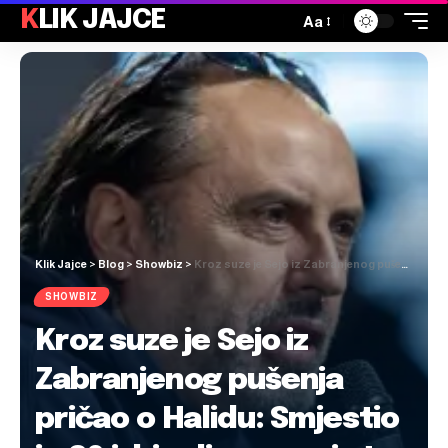
KLIK JAJCE
Aa
Klik Jajce
>
Blog
>
Showbiz
>
Kroz suze je Sejo iz Zabranjenog pušenja pričao o Halidu: Smjestio je 20 izbjeglica u svoj stan
SHOWBIZ
Kroz suze je Sejo iz
Zabranjenog pušenja
pričao o Halidu: Smjestio