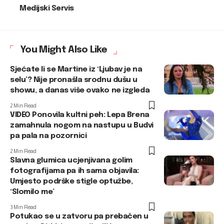
Medijski Servis
You Might Also Like
Sjećate li se Martine iz ‘Ljubav je na
selu’? Nije pronašla srodnu dušu u
showu, a danas više ovako ne izgleda
2 Min Read
VIDEO Ponovila kultni peh: Lepa Brena
zamahnula nogom na nastupu u Budvi
pa pala na pozornici
2 Min Read
Slavna glumica ucjenjivana golim
fotografijama pa ih sama objavila:
Umjesto podrške stigle optužbe,
‘Slomilo me’
3 Min Read
Potukao se u zatvoru pa prebačen u