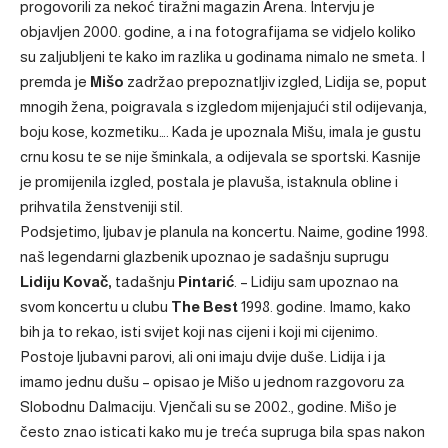
progovorili za nekoć tiražni magazin Arena. Intervju je
objavljen 2000. godine, a i na fotografijama se vidjelo koliko
su zaljubljeni te kako im razlika u godinama nimalo ne smeta. I
premda je
Mišo
zadržao prepoznatljiv izgled, Lidija se, poput
mnogih žena, poigravala s izgledom mijenjajući stil odijevanja,
boju kose, kozmetiku…. Kada je upoznala Mišu, imala je gustu
crnu kosu te se nije šminkala, a odijevala se sportski. Kasnije
je promijenila izgled, postala je plavuša, istaknula obline i
prihvatila ženstveniji stil.
Podsjetimo, ljubav je planula na koncertu. Naime, godine 1998.
naš legendarni glazbenik upoznao je sadašnju suprugu
Lidiju Kovač,
tadašnju
Pintarić
. – Lidiju sam upoznao na
svom koncertu u clubu
The Best
1998. godine. Imamo, kako
bih ja to rekao, isti svijet koji nas cijeni i koji mi cijenimo.
Postoje ljubavni parovi, ali oni imaju dvije duše. Lidija i ja
imamo jednu dušu – opisao je Mišo u jednom razgovoru za
Slobodnu Dalmaciju. Vjenčali su se 2002., godine. Mišo je
često znao isticati kako mu je treća supruga bila spas nakon