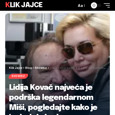
KLIK JAJCE
Aa
Klik Jajce
>
Blog
>
Showbiz
>
Lidija Kovač najveća je podrška legendarnom Miši, pogledajte kako je izgledala kad su se upoznali
SHOWBIZ
Lidija Kovač najveća je
podrška legendarnom
Miši, pogledajte kako je