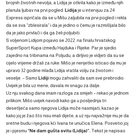
brojnih životnih nevolja, a Lidija je otkrila kako je između njih
planula ljubav na prvi pogled.
Lidija
je u intervjuu za 24
Express ispričala da se u Mišu zaljubila na prvi pogled i rekla
da se sva ”zblesirala” i da je jedino o čemu je razmišljala bilo
da je jako privlači i da ga želi poljubiti.
S voljenom Lidijom pojavio se 2022. na finalu hrvatskog
SuperSport Kupa između Hajduka i Rijeke. Par je sjedio
zajedno na tribinama na Poljudu, a dirljivo je vidjeti da su se
cijelo vrijeme držali za ruke. Mišo je nerijetko isticao da mu je
upravo 32 godine mlađa Lidija vratila volju za životom i
veselje. – Samo
Lidiji
mogu zahvaliti da sam sve prebrodio.
Uvijek je bila uz mene, davala mi snagu za dalje.
Uz nju svakog dana imam razloga za smijeh – rekao je jednom
prilikom. Mišo uvijek navodi kako ga u posljednja tri
desetljeća samo njegova Lidija može nasmijati, kazao je
kako joj je žao što nisu imali dijete, a uz nju najvažnije mu je da
sretne budu i njegova kći Ivana te unučica Elena. Posvetio joj
je i pjesmu
“Ne dam gušta svitu (Lidija)”.
Tekst je napisao