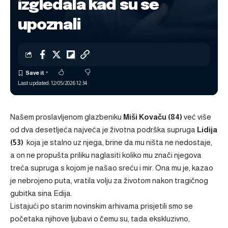
izgledala kad su se
upoznali
Last updated: 12/05/2026 12:34
Našem proslavljenom glazbeniku
Miši Kovaču
(84)
već više
od dva desetljeća najveća je životna podrška supruga
Lidija
(53)
koja je stalno uz njega, brine da mu ništa ne nedostaje,
a on ne propušta priliku naglasiti koliko mu znači njegova
treća supruga s kojom je našao sreću i mir. Ona mu je, kazao
je nebrojeno puta, vratila volju za životom nakon tragičnog
gubitka sina Edija.
Listajući po starim novinskim arhivama prisjetili smo se
početaka njihove ljubavi o čemu su, tada ekskluzivno,