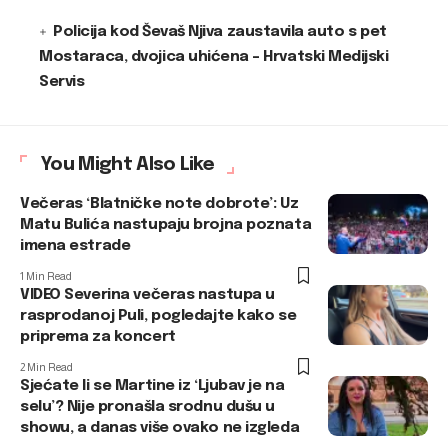
Policija kod Ševaš Njiva zaustavila auto s pet
Mostaraca, dvojica uhićena – Hrvatski Medijski
Servis
You Might Also Like
Večeras ‘Blatničke note dobrote’: Uz
Matu Bulića nastupaju brojna poznata
imena estrade
1 Min Read
VIDEO Severina večeras nastupa u
rasprodanoj Puli, pogledajte kako se
priprema za koncert
2 Min Read
Sjećate li se Martine iz ‘Ljubav je na
selu’? Nije pronašla srodnu dušu u
showu, a danas više ovako ne izgleda