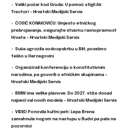
Veliki požar kod Gruda: U pomoć stigli Air
Tractori – Hrvatski Medijski Servis
ĆOSIĆ KONAKOVIĆU: Umjesto etničkog
prebrojavanja, osigurajte stvarnu ravnopravnost
Hrvata – Hrvatski Medijski Servis
Suša ugrozila vodoopskrbu u BiH, posebno
teško u Hercegovini
Organizirali konferenciju o konstitutivnim
narodima, pa govorili o etničkim skupinama –
Hrvatski Medijski Servis
BMW ima velike planove: Do 2027. stiže dosad
najveći val novih modela – Hrvatski Medijski Servis
VIDEO Ponovila kultni peh: Lepa Brena
zamahnula nogom na nastupu u Budvi pa pala na
pozornici