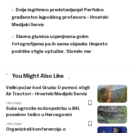
Dolje legitimno predstavljanje! Perfidno
građanstvo lajpciškog profesora – Hrvatski
Medijski Servis
Slavna glumica ucjenjivana golim
fotografijama pa ih sama objavila: Umjesto
podrške stigle optužbe, ‘Slomilo me’
You Might Also Like
Veliki požar kod Gruda: U pomoć stigli
Air Tractori – Hrvatski Medijski Servis
1 Min Read
Suša ugrozila vodoopskrbu u BiH,
posebno teško u Hercegovini
2 Min Read
Organizirali konferenciju o