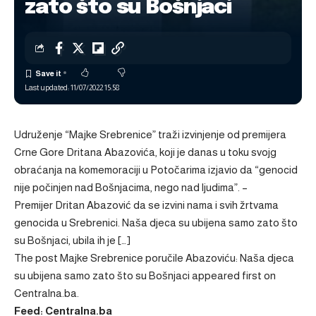
zato što su Bošnjaci
Last updated: 11/07/2022 15:58
Udruženje “Majke Srebrenice” traži izvinjenje od premijera
Crne Gore Dritana Abazovića, koji je danas u toku svojg
obraćanja na komemoraciji u Potočarima izjavio da “genocid
nije počinjen nad Bošnjacima, nego nad ljudima”. –
Premijer Dritan Abazović da se izvini nama i svih žrtvama
genocida u Srebrenici. Naša djeca su ubijena samo zato što
su Bošnjaci, ubila ih je […]
The post
Majke Srebrenice poručile Abazoviću: Naša djeca
su ubijena samo zato što su Bošnjaci
appeared first on
Centralna.ba
.
Feed: Centralna.ba