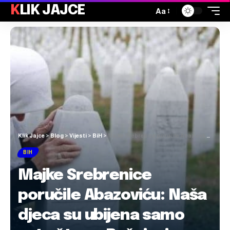
KLIK JAJCE
Aa
Klik Jajce
>
Blog
>
Vijesti
>
BiH
>
Majke Srebrenice poručile Abazoviću: Naša djeca su ubijena samo zato što su Bošnjaci
BIH
Majke Srebrenice
poručile Abazoviću: Naša
djeca su ubijena samo