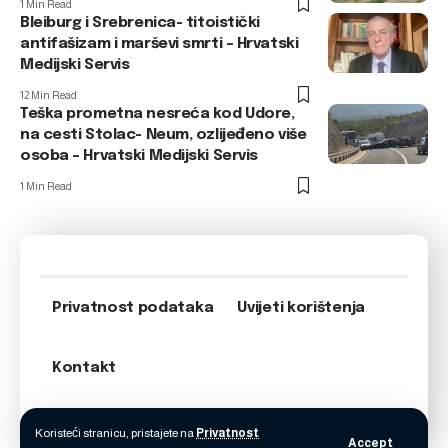
1 Min Read
Bleiburg i Srebrenica- titoistički
antifašizam i marševi smrti – Hrvatski
Medijski Servis
12 Min Read
Teška prometna nesreća kod Udore,
na cesti Stolac- Neum, ozlijeđeno više
osoba – Hrvatski Medijski Servis
1 Min Read
Privatnost podataka
Uvijeti korištenja
Kontakt
Koristeći stranicu, pristajete na
Privatnost
Accept