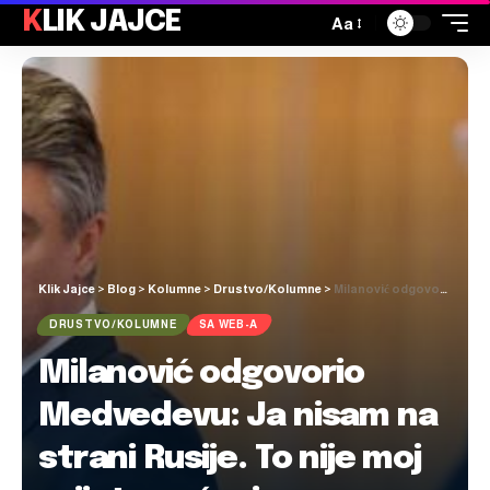
KLIK JAJCE
Aa
Klik Jajce
>
Blog
>
Kolumne
>
Drustvo/Kolumne
>
Milanović odgovorio Medvedevu: Ja nisam na strani Rusije. To nije moj svijet uopće, ja sam na strani Hrvatske
DRUSTVO/KOLUMNE
SA WEB-A
Milanović odgovorio
Medvedevu: Ja nisam na
strani Rusije. To nije moj