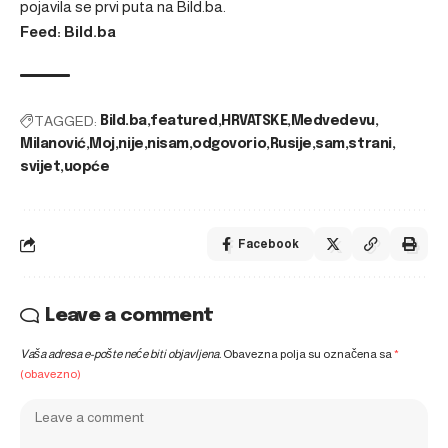
pojavila se prvi puta na
Bild.ba
.
Feed: Bild.ba
TAGGED:
Bild.ba
featured
HRVATSKE
Medvedevu
Milanović
Moj
nije
nisam
odgovorio
Rusije
sam
strani
svijet
uopće
Facebook
Leave a comment
Vaša adresa e-pošte neće biti objavljena.
Obavezna polja su označena sa
*
(obavezno)