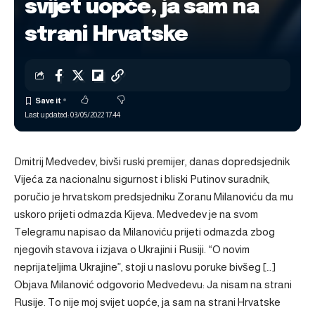
svijet uopće, ja sam na
strani Hrvatske
Last updated: 03/05/2022 17:44
Dmitrij Medvedev, bivši ruski premijer, danas dopredsjednik
Vijeća za nacionalnu sigurnost i bliski Putinov suradnik,
poručio je hrvatskom predsjedniku Zoranu Milanoviću da mu
uskoro prijeti odmazda Kijeva. Medvedev je na svom
Telegramu napisao da Milanoviću prijeti odmazda zbog
njegovih stavova i izjava o Ukrajini i Rusiji. “O novim
neprijateljima Ukrajine”, stoji u naslovu poruke bivšeg […]
Objava
Milanović odgovorio Medvedevu: Ja nisam na strani
Rusije. To nije moj svijet uopće, ja sam na strani Hrvatske