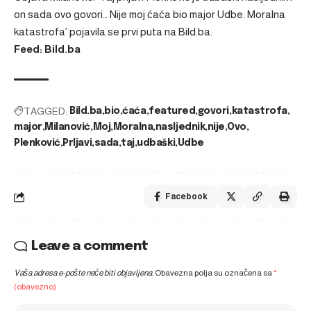
on sada ovo govori… Nije moj ćaća bio major Udbe. Moralna
katastrofa’
pojavila se prvi puta na
Bild.ba
.
Feed: Bild.ba
TAGGED:
Bild.ba
bio
ćaća
featured
govori
katastrofa
major
Milanović
Moj
Moralna
nasljednik
nije
Ovo
Plenković
Prljavi
sada
taj
udbaški
Udbe
Facebook
Leave a comment
Vaša adresa e-pošte neće biti objavljena.
Obavezna polja su označena sa
*
(obavezno)