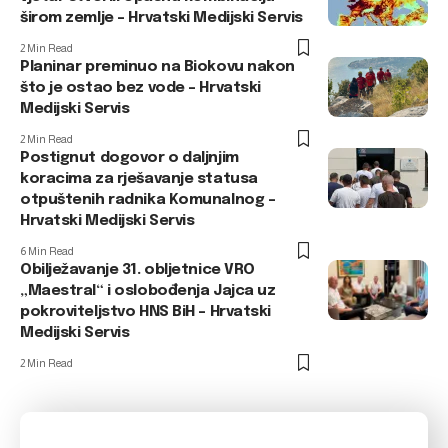
širom zemlje – Hrvatski Medijski Servis
2 Min Read
Planinar preminuo na Biokovu nakon
što je ostao bez vode – Hrvatski
Medijski Servis
2 Min Read
Postignut dogovor o daljnjim
koracima za rješavanje statusa
otpuštenih radnika Komunalnog –
Hrvatski Medijski Servis
6 Min Read
Obilježavanje 31. obljetnice VRO
„Maestral“ i oslobođenja Jajca uz
pokroviteljstvo HNS BiH – Hrvatski
Medijski Servis
2 Min Read