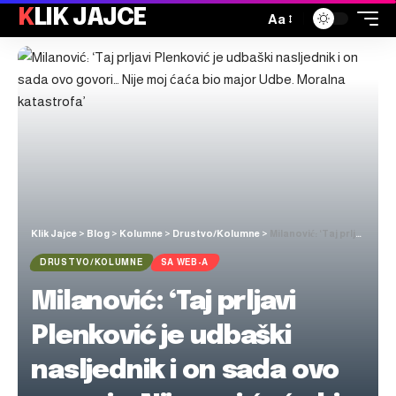
KLIK JAJCE
Aa
Klik Jajce
>
Blog
>
Kolumne
>
Drustvo/Kolumne
>
Milanović: ‘Taj prljavi Plenković je udbaški nasljednik i on sada ovo govori… Nije moj ćaća bio major Udbe. Moralna katastrofa’
DRUSTVO/KOLUMNE
SA WEB-A
Milanović: ‘Taj prljavi
Plenković je udbaški
nasljednik i on sada ovo