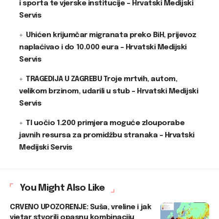
i sporta te vjerske institucije – Hrvatski Medijski
Servis
Uhićen krijumčar migranata preko BiH, prijevoz
naplaćivao i do 10.000 eura – Hrvatski Medijski
Servis
TRAGEDIJA U ZAGREBU Troje mrtvih, autom,
velikom brzinom, udarili u stub – Hrvatski Medijski
Servis
TI uočio 1.200 primjera moguće zlouporabe
javnih resursa za promidžbu stranaka – Hrvatski
Medijski Servis
You Might Also Like
CRVENO UPOZORENJE: Suša, vreline i jak
vjetar stvorili opasnu kombinaciju