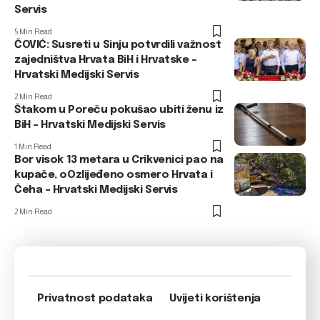
Servis
5 Min Read
ČOVIĆ: Susreti u Sinju potvrdili važnost
zajedništva Hrvata BiH i Hrvatske –
Hrvatski Medijski Servis
2 Min Read
Štakom u Poreču pokušao ubiti ženu iz
BiH – Hrvatski Medijski Servis
1 Min Read
Bor visok 13 metara u Crikvenici pao na
kupače, oOzlijeđeno osmero Hrvata i
Čeha – Hrvatski Medijski Servis
2 Min Read
Privatnost podataka
Uvijeti korištenja