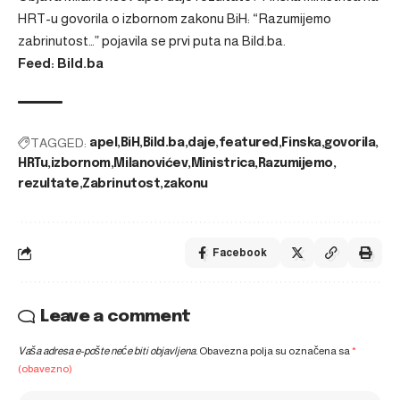
HRT-u govorila o izbornom zakonu BiH: “Razumijemo
zabrinutost…”
pojavila se prvi puta na
Bild.ba
.
Feed: Bild.ba
TAGGED:
apel
BiH
Bild.ba
daje
featured
Finska
govorila
HRTu
izbornom
Milanovićev
Ministrica
Razumijemo
rezultate
Zabrinutost
zakonu
Facebook
Leave a comment
Vaša adresa e-pošte neće biti objavljena.
Obavezna polja su označena sa
*
(obavezno)