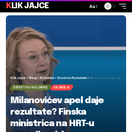
KLIK JAJCE
Aa
Klik Jajce
>
Blog
>
Kolumne
>
Drustvo/Kolumne
>
Milanovićev apel daje rezultate? Finska ministrica na HRT-u govorila o izbornom zakonu BiH: “Razumijemo zabrinutost…”
DRUSTVO/KOLUMNE
SA WEB-A
Milanovićev apel daje
rezultate? Finska
ministrica na HRT-u