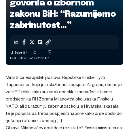
govorila o izbornom
zakonu BiH: “Razumijemo
zabrinutost…”
Last updated: 04/06/2022 14:51
Ministrica europskih poslova Republike Finske Tytti
Tuppurainen, koja je u službenom posjetu Zagrebu, danas je
za HRT rekla kako su ostali donekle iznenađeni stavom
predsjednika RH Zorana Milanovića oko ulaska Finske u
NATO, ali da razumiju zabrinutost koju je Hrvatska iskazala,
te je poručila da treba pospješiti napore kako bi se došlo do
rješenja reforme izbornog […]
Objava
Milanovićev apel daje rezultate? Finska ministrica na