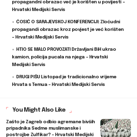
propagandni obrazac već je korišten u povijesti –
Hrvatski Medijski Servis
ĆOSIĆ O SARAJEVSKOJ KONFERENCIJI: Zloćudni
propagandi obrazac kroz povjest je već korišten
– Hrvatski Medijski Servis
HTIO SE MALO PROVOZATI Državljani BiH ukrao
kamion, policija pucala na njega – Hrvatski
Medijski Servis
DRUGI PIŠU Listopad je tradicionalno vrijeme
Hrvata s Temua – Hrvatski Medijski Servis
You Might Also Like
Zašto je Zagreb odbio agremane bivših
pripadnika Sedme muslimanske i
postrojbe Zulfikar? – Hrvatski Medijski