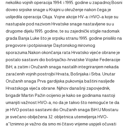
nekoliko vojnih operacija 1994. i 1995. godine u zapadnoj Bosni
doveo srpske snage u Krajini u okruženje nakon čega je
uslijedila operacija Oluja. Vojne akcije HV-a i HVO-a koje su
nastupale pod nazivom Hrvatske snage nastavljene su u
drugome dijelu 1995. godine, te su zajednički stigle nadomak
grada Banja Luke što je srpsku stranu 1995. godine prisililo na
pregovore i potpisivanje Daytonskog mirovnog
sporazuma.Nakon okončanja rata Hrvatsko vijeće obrane je
postalo sastavni dio bošnjačko-hrvatske Vojske Federacije
BiH, a zatim i Oružanih snaga nastalih integriranjem nekada
zaraćenih vojnih postrojbi Hrvata, Bošnjaka i Srba. Unutar
Oružanih snaga Prva gardijska pukovnija baštini nasljeđe
Hrvatskoga vijeća obrane. Njihov današnji zapovjednik,
brigadir Martin Pažin ocijenio je kako se godinama nastoji
umanjiti važnost HVO-a, no da je takvo što nemoguće te da
je HVO postao sastavni dio Oružanih snaga BiH.U Mostaru
je svečano obilježena 32. obljetnica utemeljenja HVO-
a”Iznimno je važno da smo mi čitavo vrijeme uspjeli očuvati