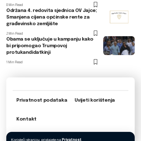
8 Min Read
Održana 4. redovita sjednica OV Jajce;
Smanjena cijena općinske rente za
građevinsko zemljište
2 Min Read
Obama se uključuje u kampanju kako
bi pripomogao Trumpovoj
protukandidatkinji
1 Min Read
Privatnost podataka
Uvijeti korištenja
Kontakt
Koristeći stranicu, pristajete na
Privatnost