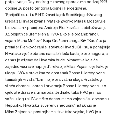
potpisivanje Daytonskog mirovnog sporazuma potkraj 1995.
godine 26 posto teritorija Bosne i Hercegovine.
‘Spriječili su rat u BiH’Državni tajnik Središnjeg državnog
ureda za Hrvate izvan Hrvatske Zvonko Milas u Mostaru je
bio izaslanik premijera Andreja Plenkovića na obilježavanju
32. obljetnice utemeljenja HVO-a koje je organizirano u
vojarni Mario Milićević Baja Oružanih snaga BiH.”Kao što je
premijer Plenković ranije istaknuo Hrvati u BiH su, a ponajprije
Hrvatsko vijeće obrane nama bili leđa kada je bilo najgore, a
danas je vrijeme da Hrvatska bude lokomotiva koja će
zajedno vući sve naprijed”, rekao je Milas.Pojasnio je kako je
uloga HVO-a prevažna za opstanak Bosne i Hercegovine i
tamošnjih Hrvata.”Iznimno je bila važna uloga Hrvatskog
vijeća obrane u obrani i stvaranju Bosne i Hercegovine kao
cjelovite države s tri naroda. Jednako tako HVO je imao
važnu ulogu s HV-om što danas imamo zajedničku domovinu
Republiku Hrvatsku, suverenu i neovisnu”, istaknuo je
Milas.Zajedno s postrojbama Hrvatske vojske, HVO je u