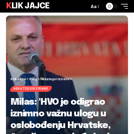
KLIK JAJCE
Aa
Klik Jajce
>
Blog
>
Nekategorizirano
>
Milas: 'HVO je odigrao iznimno važnu ulogu u oslobođenju Hrvatske, čuvali su nam leđa kada je bilo najgore'
NEKATEGORIZIRANO
Milas: 'HVO je odigrao
iznimno važnu ulogu u
oslobođenju Hrvatske,