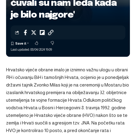
čuvali su nam leđa kada
je bilo najgore'
Last updated: 08/04/2024 19:09
Hrvatsko vijeće obrane imalo je iznimno važnu ulogu u obrani
RH i očuvanju BiH i tamošnjih Hrvata, ocijenio je u ponedjeljak
državni tajnik Zvonko Milas koji je na ceremoniji u Mostaru bio
izaslanik hrvatskog premijera na obilježavanju 32. obljetnice
utemeljenja te vojne formacije Hrvata.Odlukom političkog
vodstva Hrvata u Bosni i Hercegovini 8. travnja 1992. godine
utemeljeno je Hrvatsko vijeće obrane (HVO) nakon što se te
zemlja i Hrvati suočili s agresijom tzv. JNA. Na početku rata
HVO je kontrolirao 10 posto, a pred okončanje rata i