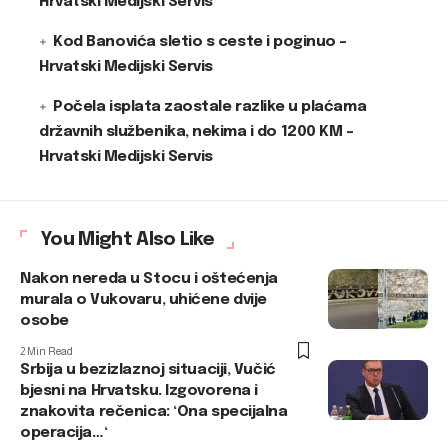
Hrvatski Medijski Servis
Kod Banovića sletio s ceste i poginuo –
Hrvatski Medijski Servis
Počela isplata zaostale razlike u plaćama
državnih službenika, nekima i do 1200 KM –
Hrvatski Medijski Servis
You Might Also Like
Nakon nereda u Stocu i oštećenja
murala o Vukovaru, uhićene dvije
osobe
2 Min Read
Srbija u bezizlaznoj situaciji, Vučić
bjesni na Hrvatsku. Izgovorena i
znakovita rečenica: ‘Ona specijalna
operacija…‘