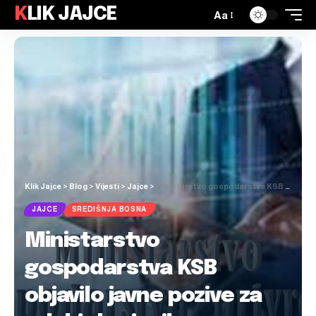
KLIK JAJCE
Aa
Klik Jajce
>
Blog
>
Vijesti
>
Jajce
>
Ministarstvo gospodarstva KSB objavilo javne pozive za odabir korisnika sredstava
JAJCE
SREDIŠNJA BOSNA
Ministarstvo
gospodarstva KSB
objavilo javne pozive za