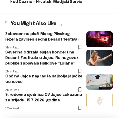
kod Cazina – Hrvatski Medijski Servis
You Might Also Like
Zabavom na plaži Malog Plivskog
jezera završen sedmi Desant festival
3 Min Read
Severina održala sjajan koncert na
Desant Festivalu u Jajcu: Na nagovor
publike zapjevala Halidove “Ljiljane”
2 Min Read
Općina Jajce nagradila najbolje jajačke
osnovce
2 Min Read
9. redovna sjednica OV Jajce zakazana
za srijedu, 15.7.2026. godine
1 Min Read