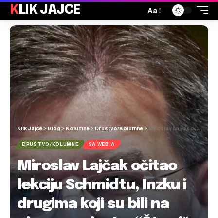
KLIK JAJCE
Aa
Klik Jajce
>
Blog
>
Kolumne
>
Drustvo/Kolumne
>
Miroslav Lajčak očitao lekciju Schmidtu, Inzku i drugima koji su bili na njegovu mjestu: “Što više bonskih ovlasti, to manje BiH”
DRUSTVO/KOLUMNE
SA WEB-A
Miroslav Lajčak očitao
lekciju Schmidtu, Inzku i
drugima koji su bili na