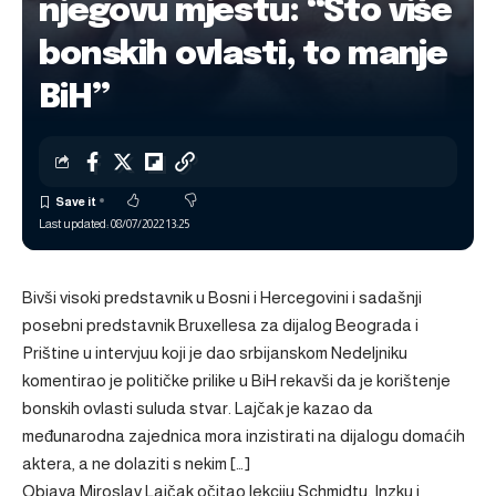
njegovu mjestu: “Što više
bonskih ovlasti, to manje
BiH”
Last updated: 08/07/2022 13:25
Bivši visoki predstavnik u Bosni i Hercegovini i sadašnji
posebni predstavnik Bruxellesa za dijalog Beograda i
Prištine u intervjuu koji je dao srbijanskom Nedeljniku
komentirao je političke prilike u BiH rekavši da je korištenje
bonskih ovlasti suluda stvar. Lajčak je kazao da
međunarodna zajednica mora inzistirati na dijalogu domaćih
aktera, a ne dolaziti s nekim […]
Objava
Miroslav Lajčak očitao lekciju Schmidtu, Inzku i