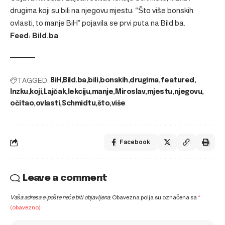
drugima koji su bili na njegovu mjestu: “Što više bonskih
ovlasti, to manje BiH”
pojavila se prvi puta na
Bild.ba
.
Feed: Bild.ba
TAGGED:
BiH
Bild.ba
bili
bonskih
drugima
featured
Inzku
koji
Lajčak
lekciju
manje
Miroslav
mjestu
njegovu
očitao
ovlasti
Schmidtu
što
više
Facebook
Leave a comment
Vaša adresa e-pošte neće biti objavljena.
Obavezna polja su označena sa
*
(obavezno)