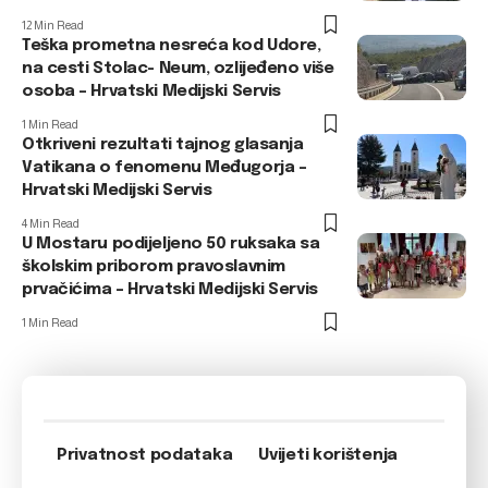
12 Min Read
Teška prometna nesreća kod Udore,
na cesti Stolac- Neum, ozlijeđeno više
osoba – Hrvatski Medijski Servis
1 Min Read
Otkriveni rezultati tajnog glasanja
Vatikana o fenomenu Međugorja –
Hrvatski Medijski Servis
4 Min Read
U Mostaru podijeljeno 50 ruksaka sa
školskim priborom pravoslavnim
prvačićima – Hrvatski Medijski Servis
1 Min Read
Privatnost podataka
Uvijeti korištenja