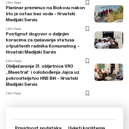
2 Min Read
Planinar preminuo na Biokovu nakon
što je ostao bez vode – Hrvatski
Medijski Servis
2 Min Read
Postignut dogovor o daljnjim
koracima za rješavanje statusa
otpuštenih radnika Komunalnog –
Hrvatski Medijski Servis
6 Min Read
Obilježavanje 31. obljetnice VRO
„Maestral“ i oslobođenja Jajca uz
pokroviteljstvo HNS BiH – Hrvatski
Medijski Servis
2 Min Read
Privatnost podataka
Uvijeti korištenja