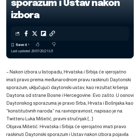
sporazum i Ustav nakon
izbora
Last updated: 28/07/2022 13:21
– Nakon izbora u listopadu, Hrvatska i Srbija će vjerojatno
imati pravo prema međunarodnom pravu raskinuti Daytonski
sporazum, uključujući daytonski ustav, kao rezultat kršenja
Daytona od strane Bosne i Hercegovine. Evo zašto. U osnovi
Daytonskog sporazuma je pravo Srba, Hrvata i Bošnjaka kao
“konstitutivnih naroda“ na ravnopravnost, napisao je na
Twitteru Luka Mišetić, pravni stručnjak […]
Objava
Mišetić: Hrvatska i Srbija će vjerojatno imati pravo
raskinuti Daytonski sporazum i Ustav nakon izbora
pojavila