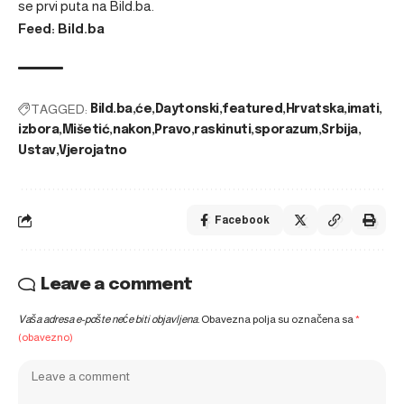
se prvi puta na
Bild.ba
.
Feed: Bild.ba
TAGGED:
Bild.ba
će
Daytonski
featured
Hrvatska
imati
izbora
Mišetić
nakon
Pravo
raskinuti
sporazum
Srbija
Ustav
Vjerojatno
Facebook
Leave a comment
Vaša adresa e-pošte neće biti objavljena.
Obavezna polja su označena sa
*
(obavezno)