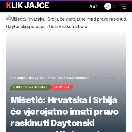
KLIK JAJCE
Aa
Klik Jajce
>
Blog
>
Kolumne
>
Drustvo/Kolumne
>
Mišetić: Hrvatska i Srbija će vjerojatno imati pravo raskinuti Daytonski sporazum i Ustav nakon izbora
DRUSTVO/KOLUMNE
SA WEB-A
Mišetić: Hrvatska i Srbija
će vjerojatno imati pravo
raskinuti Daytonski