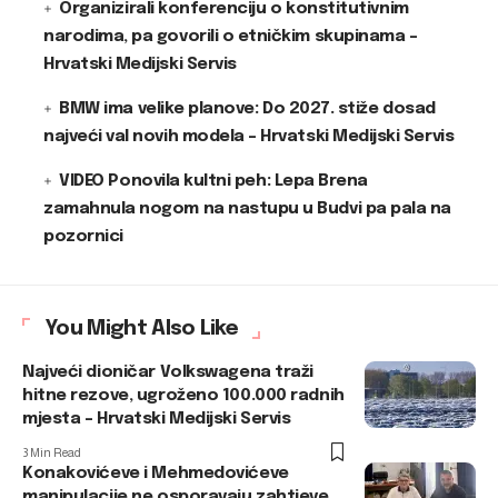
Organizirali konferenciju o konstitutivnim
narodima, pa govorili o etničkim skupinama –
Hrvatski Medijski Servis
BMW ima velike planove: Do 2027. stiže dosad
najveći val novih modela – Hrvatski Medijski Servis
VIDEO Ponovila kultni peh: Lepa Brena
zamahnula nogom na nastupu u Budvi pa pala na
pozornici
You Might Also Like
Najveći dioničar Volkswagena traži
hitne rezove, ugroženo 100.000 radnih
mjesta – Hrvatski Medijski Servis
3 Min Read
Konakovićeve i Mehmedovićeve
manipulacije ne osporavaju zahtjeve