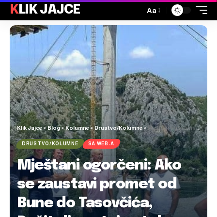
KLIK JAJCE
Aa
Klik Jajce
>
Blog
>
Kolumne
>
Drustvo/Kolumne
>
Mještani ogorčeni: Ako se zaustavi promet od Bune do Tasovčića, Počitelj postaje otok na koji se ne može doći
DRUSTVO/KOLUMNE
SA WEB-A
Mještani ogorčeni: Ako
se zaustavi promet od
Bune do Tasovčića,