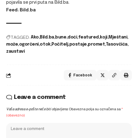
pojavila se prvi puta na
Bild.ba
.
Feed: Bild.ba
TAGGED:
Ako
Bild.ba
bune
doći
featured
koji
Mještani
može
ogorčeni
otok
Počitelj
postaje
promet
Tasovčića
zaustavi
Facebook
Leave a comment
Vaša adresa e-pošte neće biti objavljena.
Obavezna polja su označena sa
*
(obavezno)