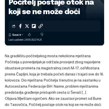
Počitelj postaje otok na
koji se ne može doći
Last updated: 23/05/2022 14:25
Na gradilištu počiteljskog mosta nekolicina mještana
Počitelja u ponedjeljak je održala prosvjed zbog najavljene
obustave prometa na magistralnoj cesti M-17, od Mostara
prema Čapljini, koja je trebala početi danas i trajati sve do 16.
kolovoza. Dio mještana Počitelja trenutno je na sastanku u
Autocestama Federacije BiH. Naime, problem mještanima
predstavlja građenje pristupnih cesta iz Ševaš […]
Objava
Mještani ogorčeni: Ako se zaustavi promet od Bune
do Tasovčića, Počitelj postaje otok na koji se ne može doći