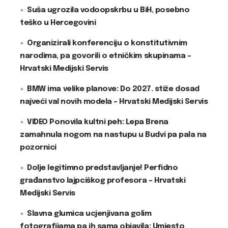
Suša ugrozila vodoopskrbu u BiH, posebno
teško u Hercegovini
Organizirali konferenciju o konstitutivnim
narodima, pa govorili o etničkim skupinama –
Hrvatski Medijski Servis
BMW ima velike planove: Do 2027. stiže dosad
najveći val novih modela – Hrvatski Medijski Servis
VIDEO Ponovila kultni peh: Lepa Brena
zamahnula nogom na nastupu u Budvi pa pala na
pozornici
Dolje legitimno predstavljanje! Perfidno
građanstvo lajpciškog profesora – Hrvatski
Medijski Servis
Slavna glumica ucjenjivana golim
fotografijama pa ih sama objavila: Umjesto