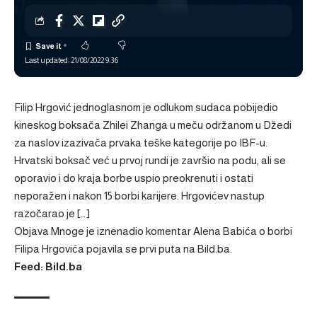
Last updated: 21/08/2022 9:36
Filip Hrgović jednoglasnom je odlukom sudaca pobijedio
kineskog boksača Zhilei Zhanga u meču održanom u Džedi
za naslov izazivača prvaka teške kategorije po IBF-u.
Hrvatski boksač već u prvoj rundi je završio na podu, ali se
oporavio i do kraja borbe uspio preokrenuti i ostati
neporažen i nakon 15 borbi karijere. Hrgovićev nastup
razočarao je […]
Objava
Mnoge je iznenadio komentar Alena Babića o borbi
Filipa Hrgovića
pojavila se prvi puta na
Bild.ba
.
Feed: Bild.ba