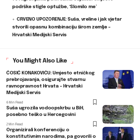
podrške stigle optužbe, ‘Slomilo me’
CRVENO UPOZORENJE: Suša, vreline i jak vjetar
stvorili opasnu kombinaciju širom zemlje –
Hrvatski Medijski Servis
You Might Also Like
ĆOSIĆ KONAKOVIĆU: Umjesto etničkog
prebrojavanja, osigurajte stvarnu
ravnopravnost Hrvata – Hrvatski
Medijski Servis
6 Min Read
Suša ugrozila vodoopskrbu u BiH,
posebno teško u Hercegovini
2 Min Read
Organizirali konferenciju o
konstitutivnim narodima, pa govorili o