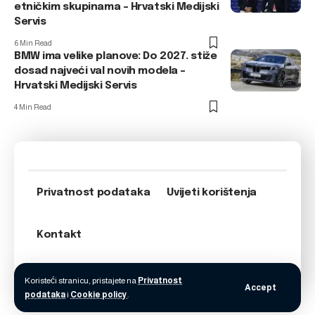
etničkim skupinama – Hrvatski Medijski
Servis
6 Min Read
BMW ima velike planove: Do 2027. stiže
dosad najveći val novih modela –
Hrvatski Medijski Servis
4 Min Read
Privatnost podataka
Uvijeti korištenja
Kontakt
Koristeći stranicu, pristajete na
Privatnost
Accept
podataka
i
Cookie policy
.