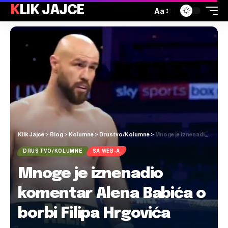
KLIK JAJCE
Aa
Klik Jajce
>
Blog
>
Kolumne
>
Drustvo/Kolumne
>
Mnoge je iznenadio komentar Alena Babića o borbi Filipa Hrgovića
DRUSTVO/KOLUMNE
SA WEB-A
Mnoge je iznenadio
komentar Alena Babića o
borbi Filipa Hrgovića