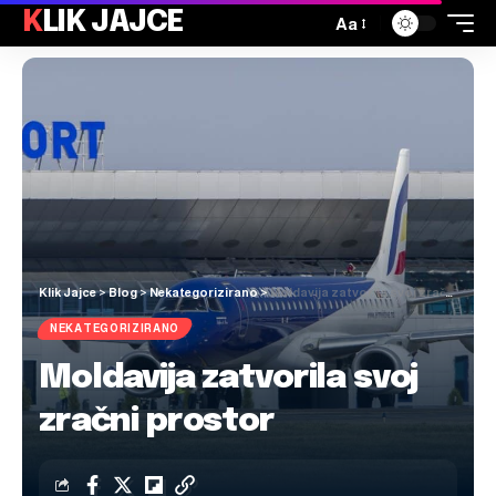
KLIK JAJCE
Aa
Klik Jajce
>
Blog
>
Nekategorizirano
>
Moldavija zatvorila svoj zračni prostor
NEKATEGORIZIRANO
Moldavija zatvorila svoj
zračni prostor