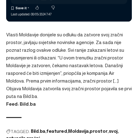
Last updated: 08/05/2024 7:47
Vlasti Moldavije donijele su odluku da zatvore svoj zračni
prostor, javljaju svjetske novinske agencije. Za sada nije
poznat razlog ovakve odluke. Svi ranije zakazani letovi su
preusmjereni ili otkazani. “U ovom trenutku zračni prostor
Moldavije je zatvoren, čekamo nastavak letova. Današnji
raspored će biti izmijenjen”, priopćila je kompanija Air
Moldova. Prema prvim informacijama, zračni prostor […]
Objava
Moldavija zatvorila svoj zračni prostor
pojavila se prvi
puta na
Bild.ba
.
Feed: Bild.ba
TAGGED:
Bild.ba
featured
Moldavija
prostor
svoj