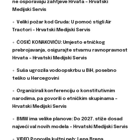
ne osporavaju zahtjeve Hrvata – Hrvatski
Medijski Servis
Veliki požar kod Gruda: U pomoć stigli Air
Tractori – Hrvatski Medijski Servis
ĆOSIĆ KONAKOVIĆU: Umjesto etničkog
prebrojavanja, osigurajte stvarnu ravnopravnost
Hrvata – Hrvatski Medijski Servis
Suša ugrozila vodoopskrbu u BiH, posebno
teško u Hercegovini
Organizirali konferenciju o konstitutivnim
narodima, pa govorili o etničkim skupinama –
Hrvatski Medijski Servis
BMW ima velike planove: Do 2027. stiže dosad
najveći val novih modela – Hrvatski Medijski Servis
VIDEO Ponovila kultni peh: Lepa Brena