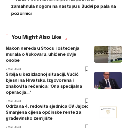
zamahnula nogom na nastupu u Budvi pa pala na
pozornici
You Might Also Like
Nakon nereda u Stocu i oštećenja
murala o Vukovaru, uhićene dvije
osobe
2 Min Read
Srbija u bezizlaznoj situaciji, Vučić
bjesni na Hrvatsku. Izgovorena i
znakovita rečenica: ‘Ona specijalna
operacija…‘
8 Min Read
Održana 4. redovita sjednica OV Jajce;
Smanjena cijena općinske rente za
građevinsko zemljište
2 Min Read