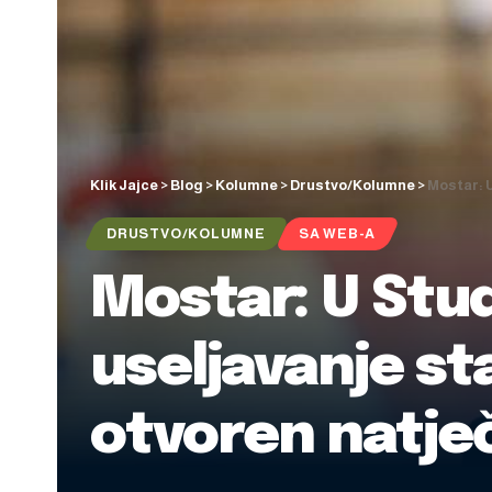
Klik Jajce
>
Blog
>
Kolumne
>
Drustvo/Kolumne
>
Mostar: U
DRUSTVO/KOLUMNE
SA WEB-A
Mostar: U Stu
useljavanje st
otvoren natječ