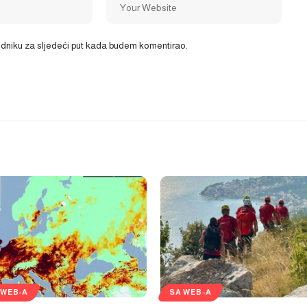
ledniku za sljedeći put kada budem komentirao.
 WEB-A
SA WEB-A