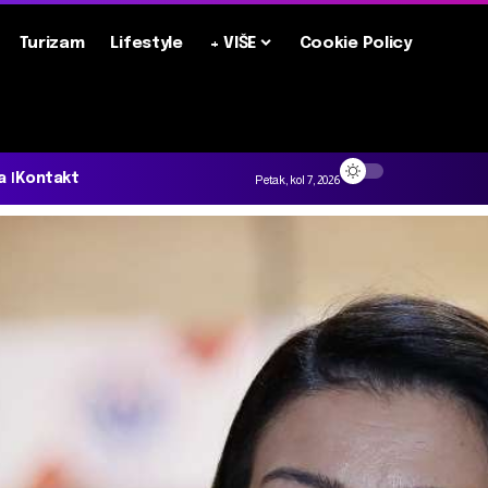
Turizam
Lifestyle
+ VIŠE
Cookie Policy
a
Kontakt
Petak, kol 7, 2026