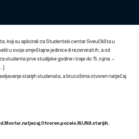
, koji su aplicirali za Studentski centar Sveučilišta u
iti u svoje smještajne jedinice ili rezervirati ih, a od
za studente prve studijske godine i traje do 15. rujna. –
[…]
eljavanje starijih studenata, a brucošima otvoren natječaj
ed
Mostar
natječaj
Otvoren
počelo
RUJNA
starijih