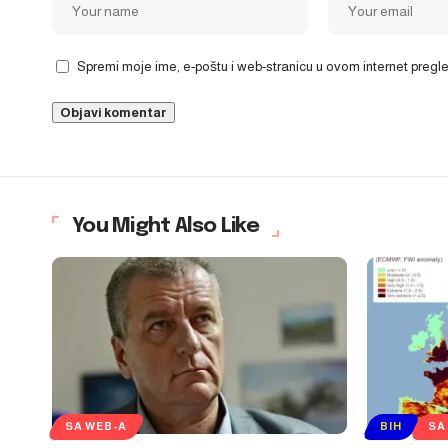
Spremi moje ime, e-poštu i web-stranicu u ovom internet preg
You Might Also Like
SA WEB-A
BIH
SA