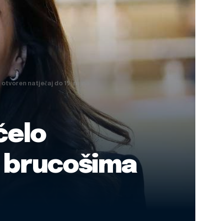
otvoren natječaj do 15. rujna
čelo
a brucošima