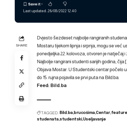
Last updated: 26/08/2022 12:40
Dvjesto šezdeset najbolje rangiranih studenata
Mostaru tijekom lipnja i srpnja, mogu se već usel
SHARE
ponedjeljka 22. kolovoza, otvoren je natječaj i 
Najbolje rangirani studenti sarijih godina, čija 
Objava
Mostar: U Studentski centar počelo us
do 15. rujna
pojavila se prvi puta na
Bild.ba
.
Feed: Bild.ba
TAGGED:
Bild.ba
brucošima
Centar
featur
studenata
studentski
Useljavanje