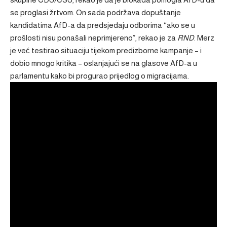
se proglasi žrtvom. On sada podržava dopuštanje
kandidatima AfD-a da predsjedaju odborima “ako se u
prošlosti nisu ponašali neprimjereno”, rekao je za
RND
. Merz
je već testirao situaciju tijekom predizborne kampanje – i
dobio mnogo kritika – oslanjajući se na glasove AfD-a u
parlamentu kako bi progurao prijedlog o migracijama.