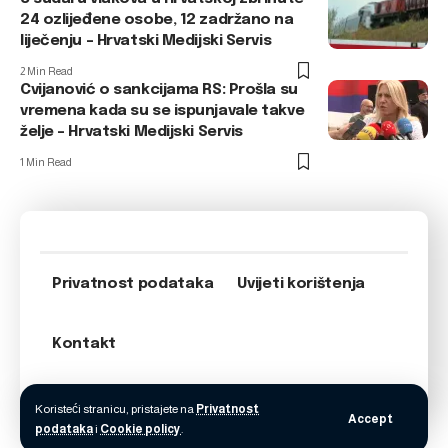
24 ozlijeđene osobe, 12 zadržano na
liječenju – Hrvatski Medijski Servis
2 Min Read
Cvijanović o sankcijama RS: Prošla su
vremena kada su se ispunjavale takve
želje – Hrvatski Medijski Servis
1 Min Read
Privatnost podataka
Uvijeti korištenja
Kontakt
Koristeći stranicu, pristajete na
Privatnost
Accept
podataka
i
Cookie policy
.