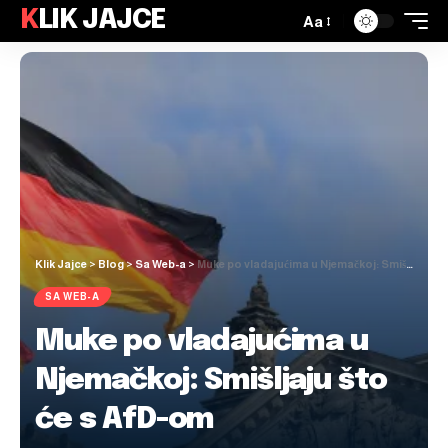
KLIK JAJCE
Aa
Klik Jajce
>
Blog
>
Sa Web-a
>
Muke po vladajućima u Njemačkoj: Smišljaju što će s AfD-om
SA WEB-A
Muke po vladajućima u
Njemačkoj: Smišljaju što
će s AfD-om