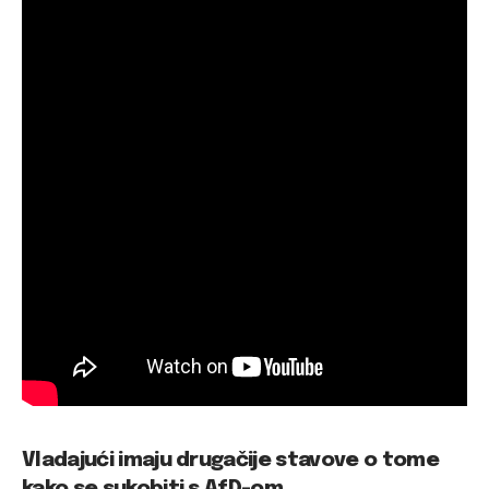
Vladajući imaju drugačije stavove o tome
kako se sukobiti s AfD-om