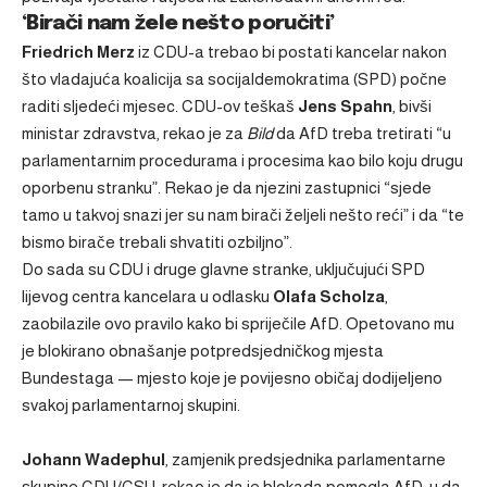
‘Birači nam žele nešto poručiti’
Friedrich Merz
iz CDU-a trebao bi postati kancelar nakon
što vladajuća koalicija sa socijaldemokratima (SPD) počne
raditi sljedeći mjesec. CDU-ov teškaš
Jens Spahn
, bivši
ministar zdravstva, rekao je za
Bild
da AfD treba tretirati “u
parlamentarnim procedurama i procesima kao bilo koju drugu
oporbenu stranku”. Rekao je da njezini zastupnici “sjede
tamo u takvoj snazi ​​jer su nam birači željeli nešto reći” i da “te
bismo birače trebali shvatiti ozbiljno”.
Do sada su CDU i druge glavne stranke, uključujući SPD
lijevog centra kancelara u odlasku
Olafa Scholza
,
zaobilazile ovo pravilo kako bi spriječile AfD. Opetovano mu
je blokirano obnašanje potpredsjedničkog mjesta
Bundestaga — mjesto koje je povijesno običaj dodijeljeno
svakoj parlamentarnoj skupini.
Johann Wadephul
, zamjenik predsjednika parlamentarne
skupine CDU/CSU, rekao je da je blokada pomogla AfD-u da