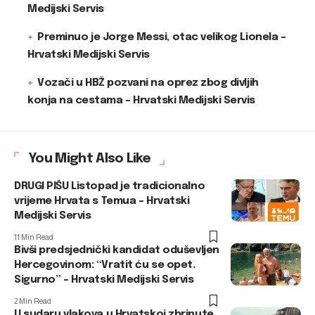
Medijski Servis
Preminuo je Jorge Messi, otac velikog Lionela –
Hrvatski Medijski Servis
Vozači u HBŽ pozvani na oprez zbog divljih
konja na cestama – Hrvatski Medijski Servis
You Might Also Like
DRUGI PIŠU Listopad je tradicionalno
vrijeme Hrvata s Temua – Hrvatski
Medijski Servis
11 Min Read
Bivši predsjednički kandidat oduševljen
Hercegovinom: “Vratit ću se opet.
Sigurno” – Hrvatski Medijski Servis
2 Min Read
U sudaru vlakova u Hrvatskoj zbrinute