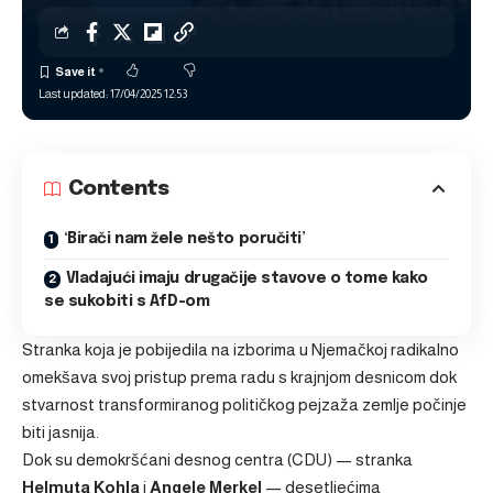
Last updated: 17/04/2025 12:53
Contents
‘Birači nam žele nešto poručiti’
Vladajući imaju drugačije stavove o tome kako
se sukobiti s AfD-om
Stranka koja je pobijedila na izborima u Njemačkoj radikalno
omekšava svoj pristup prema radu s krajnjom desnicom dok
stvarnost transformiranog političkog pejzaža zemlje počinje
biti jasnija.
Dok su demokršćani desnog centra (CDU) — stranka
Helmuta Kohla
i
Angele Merkel
— desetljećima