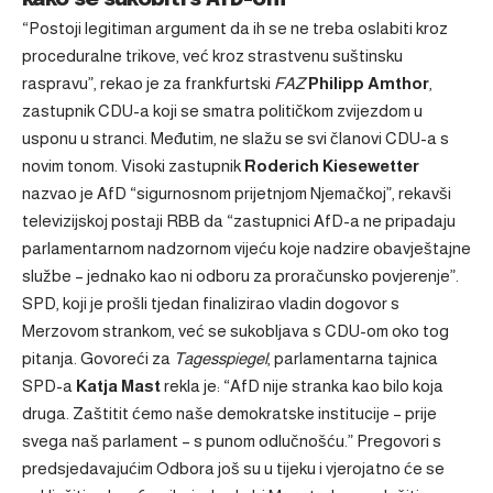
“Postoji legitiman argument da ih se n
e treba oslabiti kroz
proceduralne trikove, već kroz strastvenu suštinsku
raspravu”, rekao je za frankfurtski
FAZ
Philipp Amthor
,
zastupnik CDU-a koji se smatra političkom zvijezdom u
usponu u stranci. Međutim, ne slažu se svi članovi CDU-a s
novim tonom. Visoki zastupnik
Roderich Kiesewetter
nazvao je AfD “sigurnosnom prijetnjom Njemačkoj”, rekavši
televizijskoj postaji RBB da “zastupnici AfD-a ne pripadaju
parlamentarnom nadzornom vijeću koje nadzire obavještajne
službe – jednako kao ni odboru za proračunsko povjerenje”.
SPD, koji je prošli tjedan finalizirao vladin dogovor s
Merzovom strankom, već se sukobljava s CDU-om oko tog
pitanja. Govoreći za
Tagesspiegel
, parlamentarna tajnica
SPD-a
Katja Mast
rekla je: “AfD nije stranka kao bilo koja
druga. Zaštitit ćemo naše demokratske institucije – prije
svega naš parlament – s punom odlučnošću.” Pregovori s
predsjedavajućim Odbora još su u tijeku i vjerojatno će se