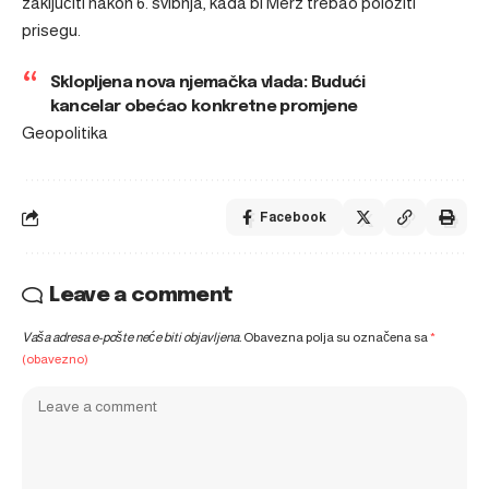
zaključiti nakon 6. svibnja, kada bi Merz trebao položiti
prisegu.
Sklopljena nova njemačka vlada: Budući
kancelar obećao konkretne promjene
Geopolitika
Facebook
Leave a comment
Vaša adresa e-pošte neće biti objavljena.
Obavezna polja su označena sa
*
(obavezno)