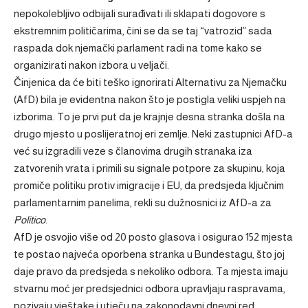
nepokolebljivo odbijali surađivati ​​ili sklapati dogovore s
ekstremnim političarima, čini se da se taj “vatrozid” sada
raspada dok njemački parlament radi na tome kako se
organizirati nakon izbora u veljači.
Činjenica da će biti teško ignorirati Alternativu za Njemačku
(AfD) bila je evidentna nakon što je postigla veliki uspjeh na
izborima. To je prvi put da je krajnje desna stranka došla na
drugo mjesto u poslijeratnoj eri zemlje. Neki zastupnici AfD-a
već su izgradili veze s članovima drugih stranaka iza
zatvorenih vrata i primili su signale potpore za skupinu, koja
promiče politiku protiv imigracije i EU, da predsjeda ključnim
parlamentarnim panelima, rekli su dužnosnici iz AfD-a za
Politico
.
AfD je osvojio više od 20 posto glasova i osigurao 152 mjesta
te postao najveća oporbena stranka u Bundestagu, što joj
daje pravo da predsjeda s nekoliko odbora. Ta mjesta imaju
stvarnu moć jer predsjednici odbora upravljaju raspravama,
pozivaju vještake i utječu na zakonodavni dnevni red.