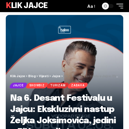
KLIK JAJCE
Aa
Klik Jajce
>
Blog
>
Vijesti
>
Jajce
>
Na 6. Desant Festivalu u Jajcu: Ekskluzivni nastup Željka Joksimovića, jedini u BiH ovog ljeta
JAJCE
SHOWBIZ
TURIZAM
ZABAVA
Na 6. Desant Festivalu u
Jajcu: Ekskluzivni nastup
Željka Joksimovića, jedini