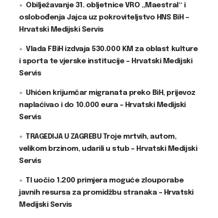
Obilježavanje 31. obljetnice VRO „Maestral“ i
oslobođenja Jajca uz pokroviteljstvo HNS BiH –
Hrvatski Medijski Servis
Vlada FBiH izdvaja 530.000 KM za oblast kulture
i sporta te vjerske institucije – Hrvatski Medijski
Servis
Uhićen krijumčar migranata preko BiH, prijevoz
naplaćivao i do 10.000 eura – Hrvatski Medijski
Servis
TRAGEDIJA U ZAGREBU Troje mrtvih, autom,
velikom brzinom, udarili u stub – Hrvatski Medijski
Servis
TI uočio 1.200 primjera moguće zlouporabe
javnih resursa za promidžbu stranaka – Hrvatski
Medijski Servis