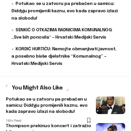
Potukao se u zatvoru pa prebačen u samicu:
Diddyju promijenili kaznu, evo kada zapravo izlazi
na slobodu!
SENKIĆ O OTKAZIMA RADNICIMA KOMUNALNOG:
„Sve bih ponovila“ – Hrvatski Medijski Servis
KORDIĆ HURTIĆU: Nemojte obmanjivati javnost,
a posebno bivše djelatnike “Komunalnog” –
Hrvatski Medijski Servis
You Might Also Like
Potukao se u zatvoru pa prebačen u
samicu: Diddyju promijenili kaznu, evo
kada zapravo izlazi na slobodu!
3 Min Read
Thompson prekinuo koncert i zatražio