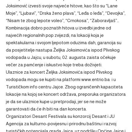
Joksimović izvesti svoje najveće hitove, kao što su “Lane
Moje”, “Ljubavi”, “Drska ženo plava”, “Leđa o leđa”, “Devojka”,
“Nisam te zbog lepote voleo”, “Crnokosa”, “Zaboravljaš”…
Kombinacija dobro poznatih hitova u izvedbi jedne od
najvećih regionalnih pop zvijezdi, na lokaciji koja je
spektakularna i svojom ljepotom oduzima dah, garancija su
da posjetitelje nastupa Željka Joksimovića ispod Plivskog
vodopada u Jajcu, u subotu, 02. augusta zaista očekuje
večer za pamćenje i iskustvo koje treba doživjeti.
Ulaznice za koncert Željka Joksimovića ispod Plivskog
vodopada mogu se kupiti na platformi www.entrio.ba i u
Turističkom info centru Jajce. Zbog ograničenih kapaciteta
lokacije na kojoj se koncert održava, preporuka organizatora
je da se ulaznice kupe u pretprodaji, jer se ne može
garantovati da će ih biti na dan koncerta.
Organizatori Desant Festivala su konzorcij Desant i JU
Agencija za kulturno-povijesnu i prirodnu baštinu i razvoj
turističkih potencijala grada Jajca, uz podršku Općine Jajce i