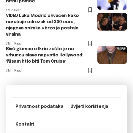
hitnu pomoć
1 Min Read
VIDEO Luka Modrić uhvaćen kako
naručuje odrezak od 300 eura,
njegova snimka ubrzo je postala
viralna
2 Min Read
Bivši glumac otkrio zašto je na
vrhuncu slave napustio Hollywood:
‘Nisam htio biti Tom Cruise‘
3 Min Read
Privatnost podataka
Uvijeti korištenja
Kontakt