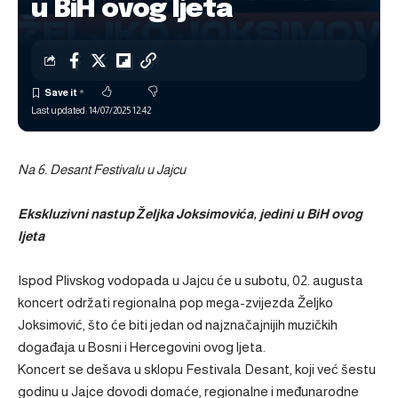
u BiH ovog ljeta
Last updated: 14/07/2025 12:42
Na 6. Desant Festivalu u Jajcu
Ekskluzivni nastup Željka Joksimovića, jedini u BiH ovog
ljeta
Ispod Plivskog vodopada u Jajcu će u subotu, 02. augusta
koncert održati regionalna pop mega-zvijezda Željko
Joksimović, što će biti jedan od najznačajnijih muzičkih
događaja u Bosni i Hercegovini ovog ljeta.
Koncert se dešava u sklopu Festivala Desant, koji već šestu
godinu u Jajce dovodi domaće, regionalne i međunarodne