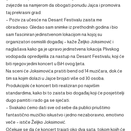
zvijezde sa namjerom da obogati ponudu Jajca i promovira
taj prekrasni grad.
– Poziv za učesće na Desant Festivalu zaista me
obradovao. Gledao sam snimke iz prethodnih godina i bio
sam fasciniran jedinstvenom lokacijom na kojoj su
organizatori osmislili događaj – kaže Željko Joksimović i
naglašava kako ga je upravo jedinstvena lokacija Plivskog
vodopada opredijelila za nastup na Desant Festivalu, koji će
biti njegov jedini koncert u BiH ovog ljeta.
Na sceni će Joksimovića pratiti bend od 14 muzičara, dok će
tim sa kojim dolazi u Jajce brojati više od 30 osoba.
Produkcijski će koncert biti realiziran po najvišim
standardima, kako bi to zaista bio događaj koji će posjetitelji
dugo pamtiti i rado ga se sjećati.
– Svakako ćemo dati sve od sebe da publici priuštimo
fantastično muzičko iskustvo i jedno nezaboravno, emotivno
veče – ističe Željko Joksimović.
Očekuje se da će koncert trajati oko dva sata, tokom kojih će