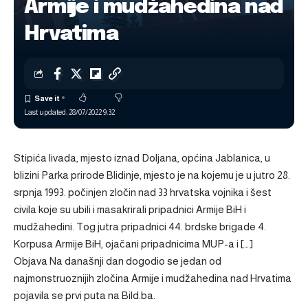
Armije i mudžahedina nad
Hrvatima
Last updated: 28/07/2022 9:32
Stipića livada, mjesto iznad Doljana, općina Jablanica, u
blizini Parka prirode Blidinje, mjesto je na kojemu je u jutro 28.
srpnja 1993. počinjen zločin nad 33 hrvatska vojnika i šest
civila koje su ubili i masakrirali pripadnici Armije BiH i
mudžahedini. Tog jutra pripadnici 44. brdske brigade 4.
Korpusa Armije BiH, ojačani pripadnicima MUP-a i […]
Objava
Na današnji dan dogodio se jedan od
najmonstruoznijih zločina Armije i mudžahedina nad Hrvatima
pojavila se prvi puta na
Bild.ba
.