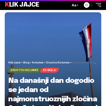
KLIK JAJCE
Aa
Klik Jajce
>
Blog
>
Kolumne
>
Drustvo/Kolumne
>
Na današnji dan dogodio se jedan od najmonstruoznijih zločina Armije i mudžahedina nad Hrvatima
DRUSTVO/KOLUMNE
SA WEB-A
Na današnji dan dogodio
se jedan od
najmonstruoznijih zločina