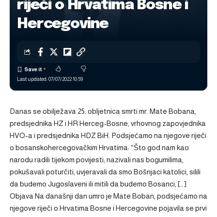
riječi o Hrvatima Bosne i
Hercegovine
Last updated: 07/07/2022 10:59
Danas se obilježava 25. obljetnica smrti mr. Mate Bobana,
predsjednika HZ i HR Herceg-Bosne, vrhovnog zapovjednika
HVO-a i predsjednika HDZ BiH. Podsjećamo na njegove riječi
o bosanskohercegovačkim Hrvatima: “Što god nam kao
narodu radili tijekom povijesti; nazivali nas bogumilima,
pokušavali poturčiti, uvjeravali da smo Bošnjaci katolici, silili
da budemo Jugoslaveni ili mitili da budemo Bosanci, […]
Objava
Na današnji dan umro je Mate Boban, podsjećamo na
njegove riječi o Hrvatima Bosne i Hercegovine
pojavila se prvi