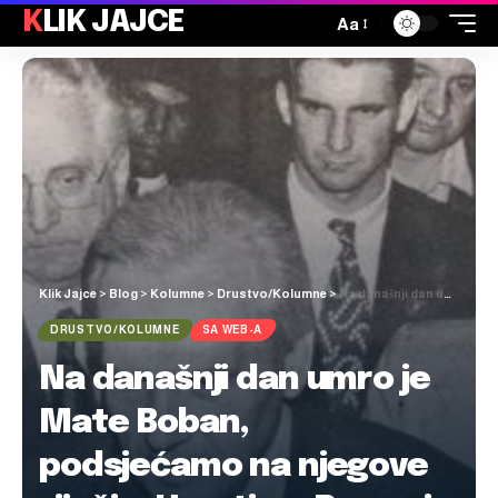
KLIK JAJCE
Aa
Klik Jajce
>
Blog
>
Kolumne
>
Drustvo/Kolumne
>
Na današnji dan umro je Mate Boban, podsjećamo na njegove riječi o Hrvatima Bosne i Hercegovine
DRUSTVO/KOLUMNE
SA WEB-A
Na današnji dan umro je
Mate Boban,
podsjećamo na njegove