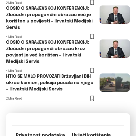
2 Min Read
ĆOSIĆ O SARAJEVSKOJ KONFERENCIJI:
Zloćudni propagandni obrazac već je
korišten u povijesti – Hrvatski Medijski
Servis
4 Min Read
ĆOSIĆ O SARAJEVSKOJ KONFERENCIJI:
Zloćudni propagandi obrazac kroz
povjest je već korišten – Hrvatski
Medijski Servis
4 Min Read
HTIO SE MALO PROVOZATI Državljani BiH
ukrao kamion, policija pucala na njega
– Hrvatski Medijski Servis
2 Min Read
Privatnost podataka
Uvijeti korištenja