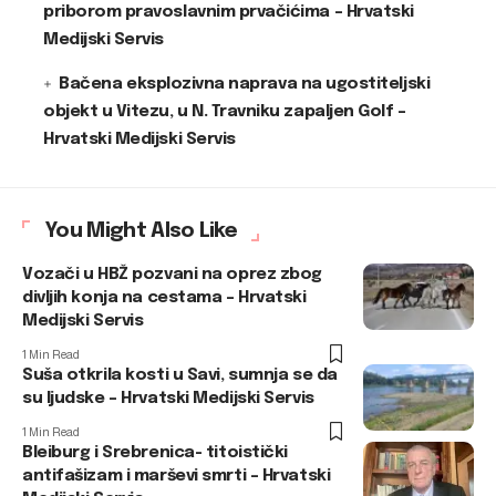
priborom pravoslavnim prvačićima – Hrvatski
Medijski Servis
Bačena eksplozivna naprava na ugostiteljski
objekt u Vitezu, u N. Travniku zapaljen Golf –
Hrvatski Medijski Servis
You Might Also Like
Vozači u HBŽ pozvani na oprez zbog
divljih konja na cestama – Hrvatski
Medijski Servis
1 Min Read
Suša otkrila kosti u Savi, sumnja se da
su ljudske – Hrvatski Medijski Servis
1 Min Read
Bleiburg i Srebrenica- titoistički
antifašizam i marševi smrti – Hrvatski