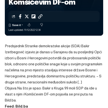
Komšićevim DF-om
Last updated: 11/12/2022 12:34
Predsjednik Stranke demokratske akcije (SDA) Bakir
Izetbegović izjavio je danas u Sarajevu da su posljednji Opći
izbori u Bosni i Hercegovini potvrdili da probosanski politički
blok, odnosno one političke snage koje u svojim programskim
načelima na prvo mjesto stavljaju interese države Bosne i
Hercegovine, predstavlja dominantnu političku strukturu. – S
druge strane, neracionalni međusobni sukobi […]
Objava
Na što je spao: Bakir s Kruga 99 moli SDP da ide u
vlast s njim i Komšićevim DF-om
pojavila se prvi puta na
Bild.ba
.
Feed: Bild.ba