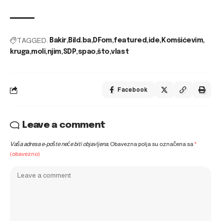
TAGGED:
Bakir
Bild.ba
DFom
featured
ide
Komšićevim
kruga
moli
njim
SDP
spao
što
vlast
Facebook
Leave a comment
Vaša adresa e-pošte neće biti objavljena.
Obavezna polja su označena sa
*
(obavezno)