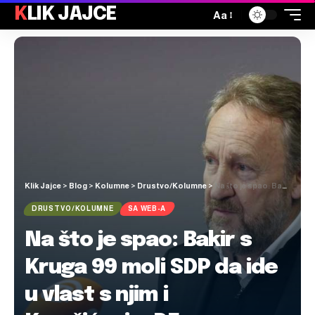
KLIK JAJCE
Aa
Klik Jajce
>
Blog
>
Kolumne
>
Drustvo/Kolumne
>
Na što je spao: Bakir s Kruga 99 moli SDP da ide u vlast s njim i Komšićevim DF-om
DRUSTVO/KOLUMNE
SA WEB-A
Na što je spao: Bakir s
Kruga 99 moli SDP da ide
u vlast s njim i