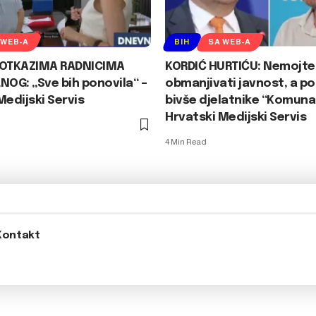
 WEB-A
BIH
SA WEB-A
 OTKAZIMA RADNICIMA
KORDIĆ HURTIĆU: Nemojte
OG: „Sve bih ponovila“ –
obmanjivati javnost, a p
Medijski Servis
bivše djelatnike “Komuna
Hrvatski Medijski Servis
4 Min Read
Kontakt