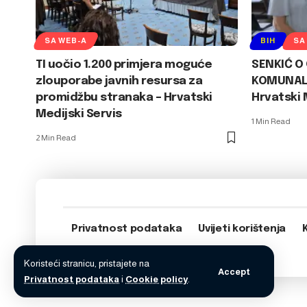
SA WEB-A
BIH
SA
TI uočio 1.200 primjera moguće
SENKIĆ O
zlouporabe javnih resursa za
KOMUNALN
promidžbu stranaka – Hrvatski
Hrvatski 
Medijski Servis
1 Min Read
2 Min Read
Privatnost podataka
Uvijeti korištenja
Koristeći stranicu, pristajete na
Accept
Privatnost podataka
i
Cookie policy
.