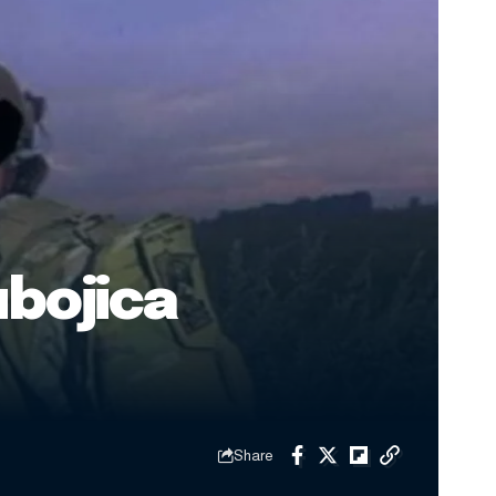
bojica
Share