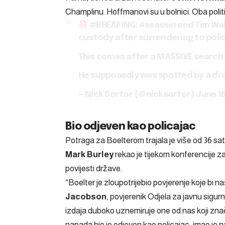
Champlinu. Hoffmanovi su u bolnici. Oba polit
#BREAKING
: Assassin and Tim Wa
custody after surrendering to polic
This comes after a MASSIVE search 
He supposedly was spotted by a d
— Nick Sortor (@nicksortor)
June 1
Bio odjeven kao policajac
Potraga za Boelterom trajala je više od 36 sat
Mark Burley
rekao je tijekom konferencije za
povijesti države.
“Boelter je zloupotrijebio povjerenje koje bi n
Jacobson
, povjerenik Odjela za javnu sigu
izdaja duboko uznemiruje one od nas koji zna
napada bio je odjeven kao policajac, imao je na 