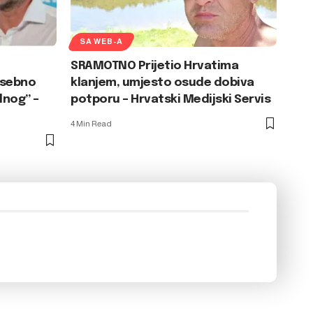
SA WEB-A
SRAMOTNO Prijetio Hrvatima
osebno
klanjem, umjesto osude dobiva
lnog” –
potporu – Hrvatski Medijski Servis
4 Min Read