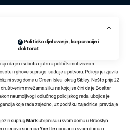
Političko djelovanje, korporacije i
doktorat
ruju da je u subotu ujutro u politički motiviranim
 i njihove supruge, sada je u pritvoru. Policija je izjavila
 blizini svog doma u Green Isleu, okrug Sibley. Nešto prije 22
 društvenim mrežama sliku na kojoj se čini da je Boelter
Nakon neumoljivog i odlučnog policijskog rada, ubojica je
agencija koje rade zajedno, uz podršku zajednice, pravda je
njezin suprug
Mark
ubijeni su u svom domu u Brooklyn
n
i njegova supruga
Yvette
upucani u svom domu u