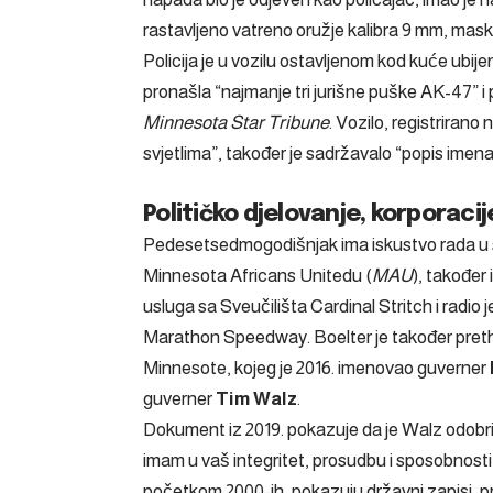
rastavljeno vatreno oružje kalibra 9 mm, mask
Policija je u vozilu ostavljenom kod kuće ub
pronašla “najmanje tri jurišne puške AK-47” i p
Minnesota Star Tribune
. Vozilo, registriran
svjetlima”, također je sadržavalo “popis imena 
Političko djelovanje, korporacij
Pedesetsedmogodišnjak ima iskustvo rada u s
Minnesota Africans Unitedu (
MAU
), također
usluga sa Sveučilišta Cardinal Stritch i radio j
Marathon Speedway.
Boelter je također pre
Minnesote, kojeg je 2016. imenovao guverner
guverner
Tim Walz
.
Dokument iz 2019. pokazuje da je Walz odobr
imam u vaš integritet, prosudbu i sposobnosti”
početkom 2000-ih, pokazuju državni zapisi, 