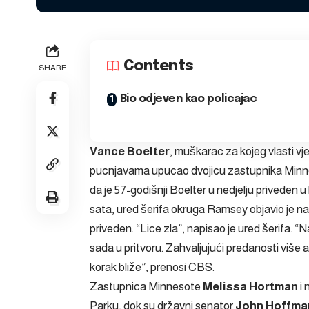
Contents
SHARE
Bio odjeven kao policajac
Vance Boelter
, muškarac za kojeg vlasti vje
pucnjavama upucao dvojicu zastupnika Minnesote
da je 57-godišnji Boelter u nedjelju priveden u
sata, ured šerifa okruga Ramsey objavio je na
priveden. “Lice zla”, napisao je ured šerifa. “
sada u pritvoru. Zahvaljujući predanosti više 
korak bliže”, prenosi CBS.
Zastupnica Minnesote
Melissa Hortman
i 
Parku, dok su državni senator
John Hoffma