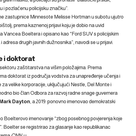
u i pozlaćenu policijsku značku”.
ijene zastupnice Minnesote Melisse Hortman u subotu ujutro
ištolj, prema kaznenoj prijavi koju je dobio na uvid
o na Vancea Boeltera i opisano kao “Ford SUV s policijskim
i adresa drugih javnih dužnosnika”, navodi se u prijavi.
e i doktorat
ektoru zaštitarstva na višim položajima. Prema
 ima doktorat iz područja vodstva za unapređenje učenja i
e za velike korporacije, uključujući Nestle, Del Monte i
thodno bio član Odbora za razvoj radne snage guvernera
Mark Dayton
, a 2019. ponovno imenovao demokratski
io Boelterovo imenovanje “zbog posebnog povjerenja koje
. Boelter se registrirao za glasanje kao republikanac
prema
CNN
-u.