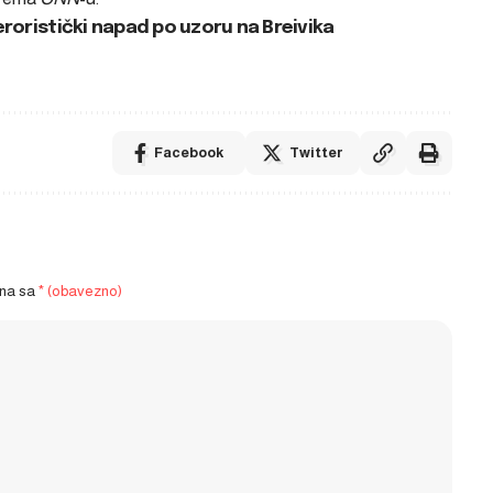
eroristički napad po uzoru na Breivika
Facebook
Twitter
ena sa
* (obavezno)