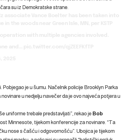
ičara su iz Demokratske strane.
lz associate Vance Boelter has been taken into
e in the woods near Green Isle, MN, per KSTP
operation with multiple agencies involved.
rone and…
pic.twitter.com/qjZEEFKfTP
6, 2025
i. Pobjegao je u šumu. Načelnik policije Brooklyn Parka
 novinare u nedjelju navečer da je ovo najveća potjera u
aše uniforme trebale predstavljati”, rekao je
Bob
rnost Minnesote, tijekom konferencije za novinare. “Ta
čku nose s čašću i odgovornošću”. Ubojica je t
ijekom
glavi masku, a policajci su pronašli “balistički prsluk,