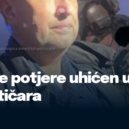
n ubojica američkih političara
 potjere uhićen u
tičara