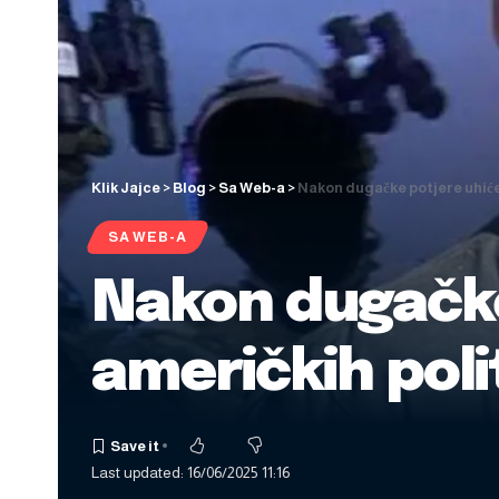
Klik Jajce
>
Blog
>
Sa Web-a
>
Nakon dugačke potjere uhiće
SA WEB-A
Nakon dugačke
američkih poli
Last updated: 16/06/2025 11:16