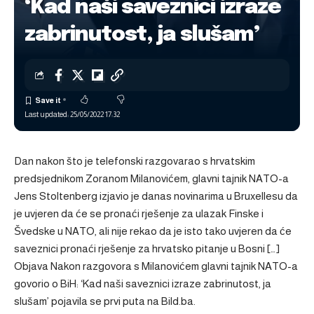
‘Kad naši saveznici izraze
zabrinutost, ja slušam’
Last updated: 25/05/2022 17:32
Dan nakon što je telefonski razgovarao s hrvatskim
predsjednikom Zoranom Milanovićem, glavni tajnik NATO-a
Jens Stoltenberg izjavio je danas novinarima u Bruxellesu da
je uvjeren da će se pronaći rješenje za ulazak Finske i
Švedske u NATO, ali nije rekao da je isto tako uvjeren da će
saveznici pronaći rješenje za hrvatsko pitanje u Bosni […]
Objava
Nakon razgovora s Milanovićem glavni tajnik NATO-a
govorio o BiH: ‘Kad naši saveznici izraze zabrinutost, ja
slušam’
pojavila se prvi puta na
Bild.ba
.