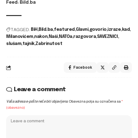
Feed: Bild.ba
TAGGED:
BiH
Bild.ba
featured
Glavni
govorio
izraze
kad
Milanovićem
nakon
Naši
NATOa
razgovora
SAVEZNICI
slušam
tajnik
Zabrinutost
Facebook
Leave a comment
Vaša adresa e-pošte neće biti objavljena.
Obavezna polja su označena sa
*
(obavezno)