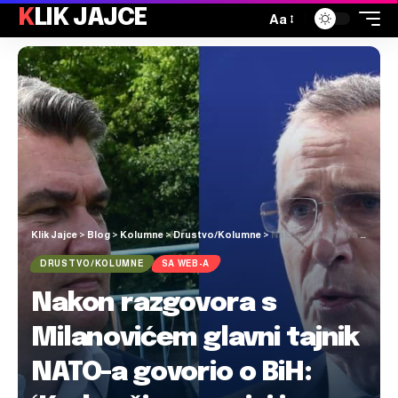
KLIK JAJCE
Aa
Klik Jajce
>
Blog
>
Kolumne
>
Drustvo/Kolumne
>
Nakon razgovora s Milanovićem glavni tajnik NATO-a govorio o BiH: ‘Kad naši saveznici izraze zabrinutost, ja slušam’
DRUSTVO/KOLUMNE
SA WEB-A
Nakon razgovora s
Milanovićem glavni tajnik
NATO-a govorio o BiH: