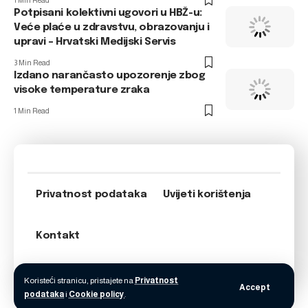
1 Min Read
Potpisani kolektivni ugovori u HBŽ-u:
Veće plaće u zdravstvu, obrazovanju i
upravi – Hrvatski Medijski Servis
3 Min Read
Izdano narančasto upozorenje zbog
visoke temperature zraka
1 Min Read
Privatnost podataka
Uvijeti korištenja
Kontakt
Koristeći stranicu, pristajete na
Privatnost
Accept
podataka
i
Cookie policy
.