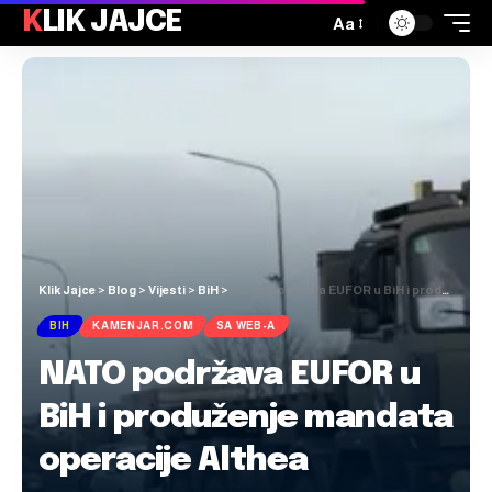
KLIK JAJCE
Aa
Klik Jajce
>
Blog
>
Vijesti
>
BiH
>
NATO podržava EUFOR u BiH i produženje mandata operacije Althea
BIH
KAMENJAR.COM
SA WEB-A
NATO podržava EUFOR u
BiH i produženje mandata
operacije Althea