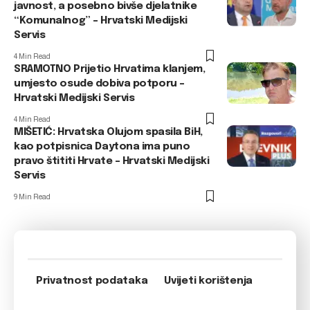
javnost, a posebno bivše djelatnike
“Komunalnog” – Hrvatski Medijski
Servis
4 Min Read
SRAMOTNO Prijetio Hrvatima klanjem,
umjesto osude dobiva potporu –
Hrvatski Medijski Servis
4 Min Read
MIŠETIĆ: Hrvatska Olujom spasila BiH,
kao potpisnica Daytona ima puno
pravo štititi Hrvate – Hrvatski Medijski
Servis
9 Min Read
Privatnost podataka
Uvijeti korištenja