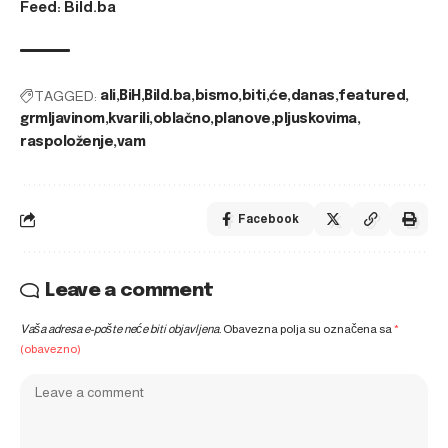
Feed: Bild.ba
TAGGED:
ali
BiH
Bild.ba
bismo
biti
će
danas
featured
grmljavinom
kvarili
oblačno
planove
pljuskovima
raspoloženje
vam
Facebook
Leave a comment
Vaša adresa e-pošte neće biti objavljena.
Obavezna polja su označena sa
*
(obavezno)