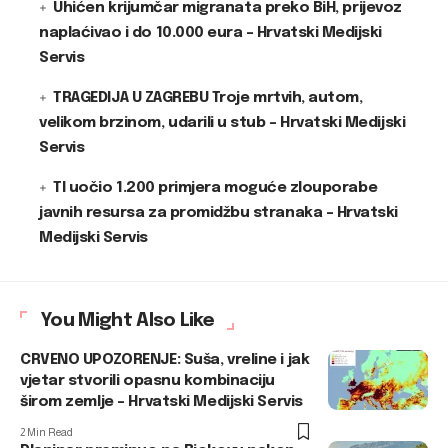
Uhićen krijumčar migranata preko BiH, prijevoz
naplaćivao i do 10.000 eura – Hrvatski Medijski
Servis
TRAGEDIJA U ZAGREBU Troje mrtvih, autom,
velikom brzinom, udarili u stub – Hrvatski Medijski
Servis
TI uočio 1.200 primjera moguće zlouporabe
javnih resursa za promidžbu stranaka – Hrvatski
Medijski Servis
You Might Also Like
CRVENO UPOZORENJE: Suša, vreline i jak
vjetar stvorili opasnu kombinaciju
širom zemlje – Hrvatski Medijski Servis
2 Min Read