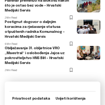
Planinar preminuo na Biokovu nakon
što je ostao bez vode – Hrvatski
Medijski Servis
2 Min Read
Postignut dogovor o daljnjim
koracima za rješavanje statusa
otpuštenih radnika Komunalnog –
Hrvatski Medijski Servis
6 Min Read
Obilježavanje 31. obljetnice VRO
„Maestral“ i oslobođenja Jajca uz
pokroviteljstvo HNS BiH – Hrvatski
Medijski Servis
2 Min Read
Privatnost podataka
Uvijeti korištenja