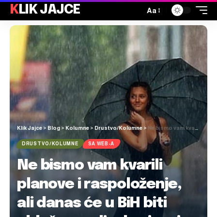
KLIK JAJCE
Aa
Klik Jajce
>
Blog
>
Kolumne
>
Drustvo/Kolumne
>
Ne bismo vam kvarili planove i raspoloženje, ali danas će u BiH biti oblačno s pljuskovima i grmljavinom
DRUSTVO/KOLUMNE
SA WEB-A
Ne bismo vam kvarili
planove i raspoloženje,
ali danas će u BiH biti