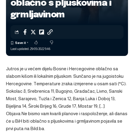
oblačno s pljuskovima i
grmljavinom
Last updated: 29/05/2022 9:46
Jutros je u većem dijelu Bosne i Hercegovine oblačno sa
slabom kišom ili lokalnim pljuskom. Sunčano je na jugoistoku
Hercegovine. Temperature zraka izmjerene u osam sati (°C):
Sokolac 8; Srebrenica 11; Bugojno, Gradačac, Livno, Sanski
Most, Sarajevo, Tuzla i Zenica 12; Banja Luka i Doboj 13;
Bijeljina 14; Široki Brijeg 16; Grude 17; Mostar 19; […]
Objava
Ne bismo vam kvarili planove i raspoloženje, ali danas
će u BiH biti oblačno s pljuskovima i grmljavinom
pojavila se
prvi puta na
Bild.ba
.