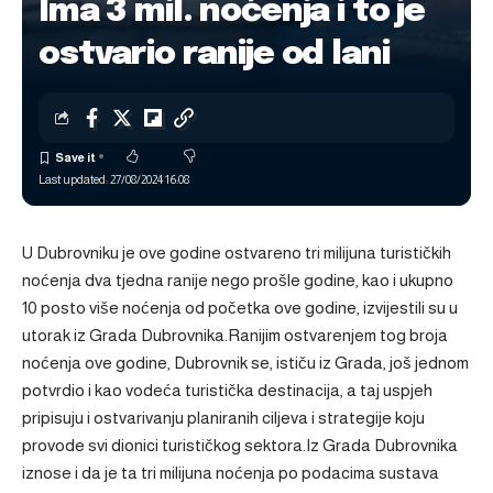
Ima 3 mil. noćenja i to je
ostvario ranije od lani
Last updated: 27/08/2024 16:08
U Dubrovniku je ove godine ostvareno tri milijuna turističkih
noćenja dva tjedna ranije nego prošle godine, kao i ukupno
10 posto više noćenja od početka ove godine, izvijestili su u
utorak iz Grada Dubrovnika.Ranijim ostvarenjem tog broja
noćenja ove godine, Dubrovnik se, ističu iz Grada, još jednom
potvrdio i kao vodeća turistička destinacija, a taj uspjeh
pripisuju i ostvarivanju planiranih ciljeva i strategije koju
provode svi dionici turističkog sektora.Iz Grada Dubrovnika
iznose i da je ta tri milijuna noćenja po podacima sustava