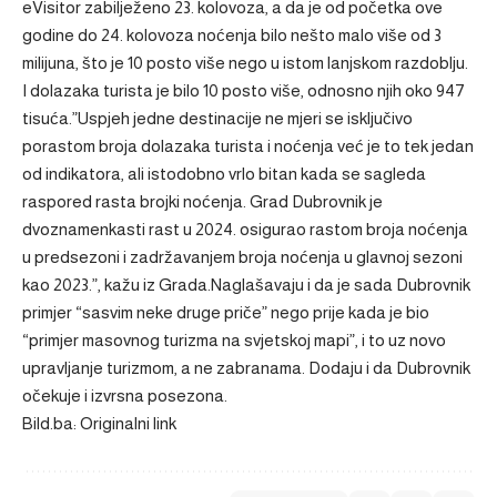
eVisitor zabilježeno 23. kolovoza, a da je od početka ove
godine do 24. kolovoza noćenja bilo nešto malo više od 3
milijuna, što je 10 posto više nego u istom lanjskom razdoblju.
I dolazaka turista je bilo 10 posto više, odnosno njih oko 947
tisuća.”Uspjeh jedne destinacije ne mjeri se isključivo
porastom broja dolazaka turista i noćenja već je to tek jedan
od indikatora, ali istodobno vrlo bitan kada se sagleda
raspored rasta brojki noćenja. Grad Dubrovnik je
dvoznamenkasti rast u 2024. osigurao rastom broja noćenja
u predsezoni i zadržavanjem broja noćenja u glavnoj sezoni
kao 2023.”, kažu iz Grada.Naglašavaju i da je sada Dubrovnik
primjer “sasvim neke druge priče” nego prije kada je bio
“primjer masovnog turizma na svjetskoj mapi”, i to uz novo
upravljanje turizmom, a ne zabranama. Dodaju i da Dubrovnik
očekuje i izvrsna posezona.
Bild.ba: Originalni link