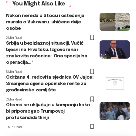
You Might Also Like
Nakon nereda u Stocu i oštećenja
murala o Vukovaru, uhićene dvije
osobe
2 Min Read
Srbija u bezizlaznoj situaciji, Vučić
bjesni na Hrvatsku. Izgovorena i
znakovita rečenica: ‘Ona specijalna
operacija…‘
8 Min Read
Održana 4. redovita sjednica OV Jajce;
Smanjena cijena općinske rente za
građevinsko zemljište
2 Min Read
Obama se uključuje u kampanju kako
bi pripomogao Trumpovoj
protukandidatkinji
1 Min Read