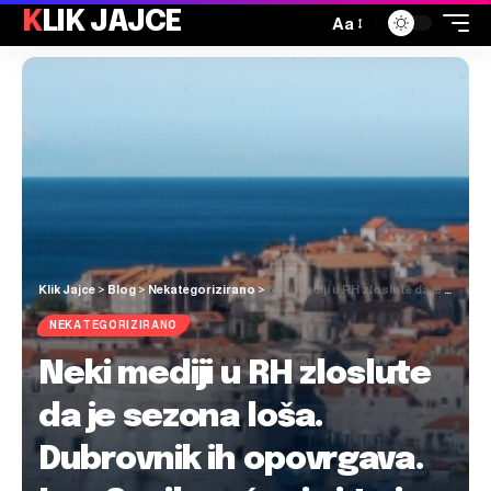
KLIK JAJCE
Aa
Klik Jajce
>
Blog
>
Nekategorizirano
>
Neki mediji u RH zloslute da je sezona loša. Dubrovnik ih opovrgava. Ima 3 mil. noćenja i to je ostvario ranije od lani
NEKATEGORIZIRANO
Neki mediji u RH zloslute
da je sezona loša.
Dubrovnik ih opovrgava.