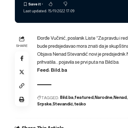
Last updated: 15/11/2022 17:09
Đorđe Vučinić, poslanik Liste “Za pravdu i red
bude predsjedavao mora znati da je skupština
SHARE
Objava
Nenad Stevandić novi je predsjednik 
prihvatila…
pojavila se prvi puta na
Bild.ba
.
Feed: Bild.ba
TAGGED:
Bild.ba
featured
Narodne
Nenad
Srpske
Stevandić
teško