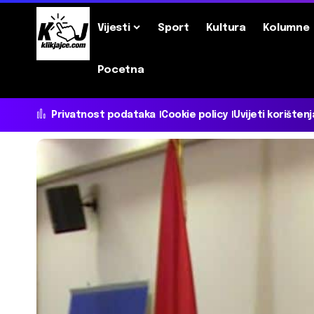
Vijesti
Sport
Kultura
Kolumne
Pocetna
Privatnost podataka
Cookie policy
Uvijeti korištenj