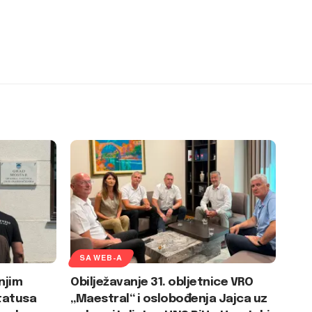
SA WEB-A
njim
Obilježavanje 31. obljetnice VRO
tatusa
„Maestral“ i oslobođenja Jajca uz