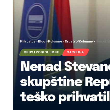
Klik Jajce
>
Blog
>
Kolumne
>
Drustvo/Kolumne
>
Nenad Ste
DRUSTVO/KOLUMNE
SA WEB-A
Nenad Stevand
skupštine Repu
teško prihvati