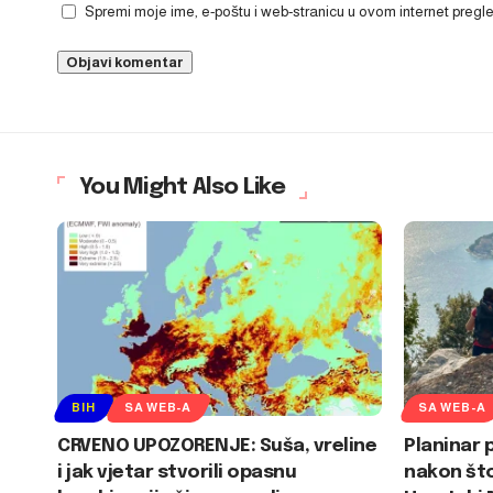
Spremi moje ime, e-poštu i web-stranicu u ovom internet preg
You Might Also Like
BIH
SA WEB-A
SA WEB-A
CRVENO UPOZORENJE: Suša, vreline
Planinar 
i jak vjetar stvorili opasnu
nakon što