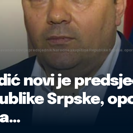
vandić novi je predsjednik Narodne skupštine Republike Srpske, oporba
ić novi je predsj
blike Srpske, opo
la…