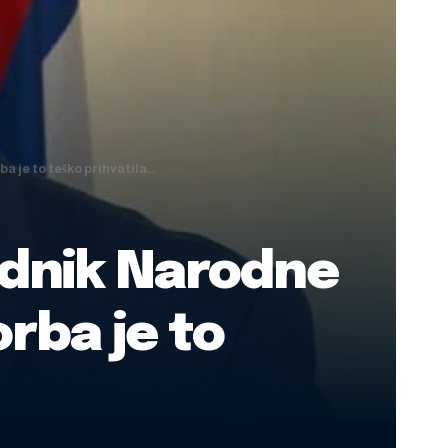
 je to teško prihvatila…
ednik Narodne
rba je to