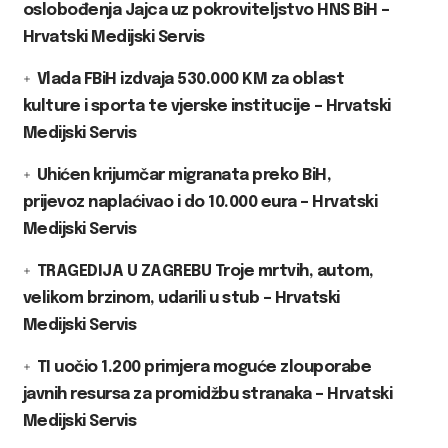
oslobođenja Jajca uz pokroviteljstvo HNS BiH –
Hrvatski Medijski Servis
Vlada FBiH izdvaja 530.000 KM za oblast
kulture i sporta te vjerske institucije – Hrvatski
Medijski Servis
Uhićen krijumčar migranata preko BiH,
prijevoz naplaćivao i do 10.000 eura – Hrvatski
Medijski Servis
TRAGEDIJA U ZAGREBU Troje mrtvih, autom,
velikom brzinom, udarili u stub – Hrvatski
Medijski Servis
TI uočio 1.200 primjera moguće zlouporabe
javnih resursa za promidžbu stranaka – Hrvatski
Medijski Servis