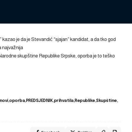
” kazao je da je Stevandić “sjajan” kandidat, a da tko god
 najvažnija
Narodne skupštine Republike Srpske, oporba je to teško
novi
oporba
PREDSJEDNIK
prihvatila
Republike
Skupštine