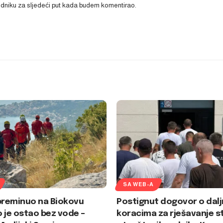
ledniku za sljedeći put kada budem komentirao.
SA WEB-A
preminuo na Biokovu
Postignut dogovor o dalj
 je ostao bez vode –
koracima za rješavanje s