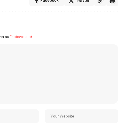
Facebook
Twitter
ena sa
* (obavezno)