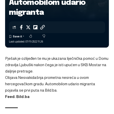
Automobilom udario
migranta
Last updated: 07/11/2022 11:26
Pješak je ozlijeđen te mu je ukazana liječnička pomoć u Domu
zdravlja Ljubuški nakon čega je isti upućen u SKB Mostar na
daljnje pretrage.
Objava
Nesvakidašnja prometna nesreća u ovom
hercegovačkom gradu: Automobilom udario migranta
pojavila se prvi puta na
Bild.ba
.
Feed: Bild.ba