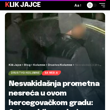
KLIK JAJCE
Aa
Klik Jajce
>
Blog
>
Kolumne
>
Drustvo/Kolumne
>
Nesvakidašnja prometna nesreća u ovom hercegovačkom gradu: Automobilom udario migranta
DRUSTVO/KOLUMNE
SA WEB-A
Nesvakidašnja prometna
nesreća u ovom
hercegovačkom gradu: