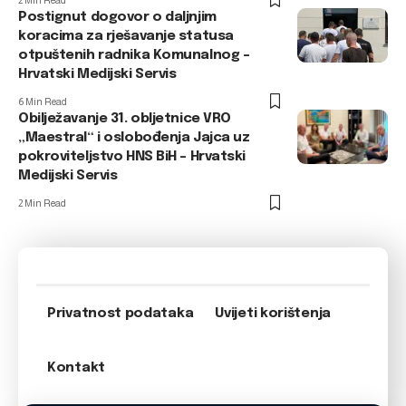
2 Min Read
Postignut dogovor o daljnjim
koracima za rješavanje statusa
otpuštenih radnika Komunalnog –
Hrvatski Medijski Servis
6 Min Read
Obilježavanje 31. obljetnice VRO
„Maestral“ i oslobođenja Jajca uz
pokroviteljstvo HNS BiH – Hrvatski
Medijski Servis
2 Min Read
Privatnost podataka
Uvijeti korištenja
Kontakt