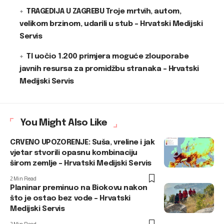
TRAGEDIJA U ZAGREBU Troje mrtvih, autom,
velikom brzinom, udarili u stub – Hrvatski Medijski
Servis
TI uočio 1.200 primjera moguće zlouporabe
javnih resursa za promidžbu stranaka – Hrvatski
Medijski Servis
You Might Also Like
CRVENO UPOZORENJE: Suša, vreline i jak
vjetar stvorili opasnu kombinaciju
širom zemlje – Hrvatski Medijski Servis
2 Min Read
Planinar preminuo na Biokovu nakon
što je ostao bez vode – Hrvatski
Medijski Servis