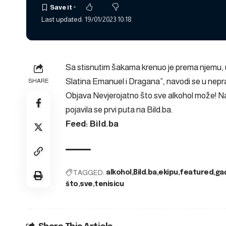
Last updated: 19/01/2023 10:18
Sa stisnutim šakama krenuo je prema njemu, u č
Slatina Emanuel i Dragana”, navodi se u nep
SHARE
Objava
Nevjerojatno što sve alkohol može! Na
pojavila se prvi puta na
Bild.ba
.
Feed: Bild.ba
TAGGED:
alkohol
Bild.ba
ekipu
featured
ga
što
sve
tenisicu