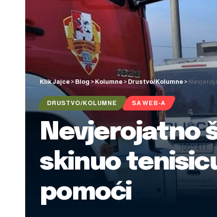
Klik Jajce
>
Blog
>
Kolumne
>
Drustvo/Kolumne
>
Nevjeroja
DRUSTVO/KOLUMNE
SA WEB-A
Nevjerojatno š
skinuo tenisic
pomoći