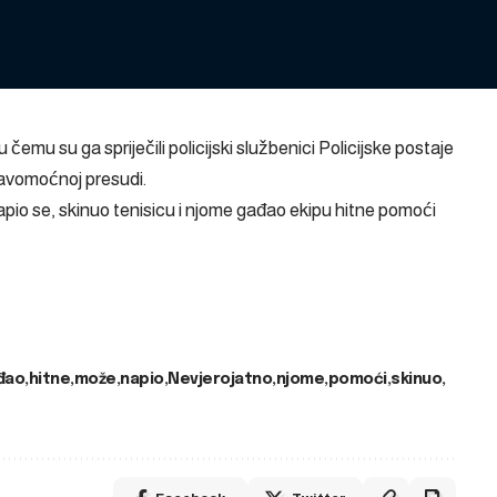
emu su ga spriječili policijski službenici Policijske postaje
ravomoćnoj presudi.
pio se, skinuo tenisicu i njome gađao ekipu hitne pomoći
đao
hitne
može
napio
Nevjerojatno
njome
pomoći
skinuo