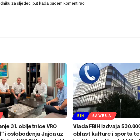
ledniku za sljedeći put kada budem komentirao.
BIH
SA WEB-A
anje 31. obljetnice VRO
Vlada FBiH izdvaja 530.00
“ i oslobođenja Jajca uz
oblast kulture i sporta te