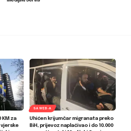
Medijski Servis
SA WEB-A
0 KM za
Uhićen krijumčar migranata preko
 vjerske
BiH, prijevoz naplaćivao i do 10.000