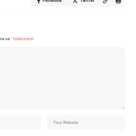
Facebook
Twitter
ena sa
* (obavezno)