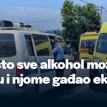
tno što sve alkohol može! Napio se, skinuo tenisicu i njome gađao ekip
to sve alkohol mo
u i njome gađao ek