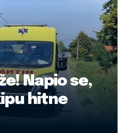
u hitne pomoći
že! Napio se,
ipu hitne