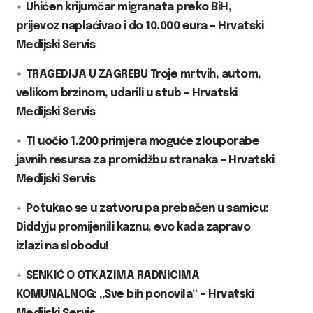
Uhićen krijumčar migranata preko BiH,
prijevoz naplaćivao i do 10.000 eura – Hrvatski
Medijski Servis
TRAGEDIJA U ZAGREBU Troje mrtvih, autom,
velikom brzinom, udarili u stub – Hrvatski
Medijski Servis
TI uočio 1.200 primjera moguće zlouporabe
javnih resursa za promidžbu stranaka – Hrvatski
Medijski Servis
Potukao se u zatvoru pa prebačen u samicu:
Diddyju promijenili kaznu, evo kada zapravo
izlazi na slobodu!
SENKIĆ O OTKAZIMA RADNICIMA
KOMUNALNOG: „Sve bih ponovila“ – Hrvatski