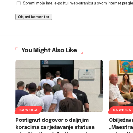
Spremi moje ime, e-poštu i web-stranicu u ovom internet preg
You Might Also Like
SA WEB-A
SA WEB-A
Postignut dogovor o daljnjim
Obilježav
koracima za rješavanje statusa
„Maestral