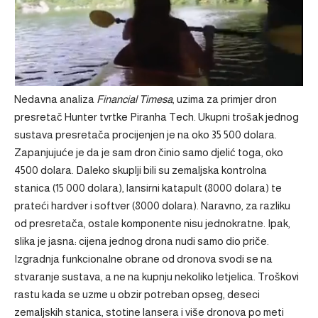
Nedavna analiza
Financial Timesa
, uzima za primjer dron
presretač Hunter tvrtke Piranha Tech. Ukupni trošak jednog
sustava presretača procijenjen je na oko 35 500 dolara.
Zapanjujuće je da je sam dron činio samo djelić toga, oko
4500 dolara. Daleko skuplji bili su zemaljska kontrolna
stanica (15 000 dolara), lansirni katapult (8000 dolara) te
prateći hardver i softver (8000 dolara). Naravno, za razliku
od presretača, ostale komponente nisu jednokratne. Ipak,
slika je jasna: cijena jednog drona nudi samo dio priče.
Izgradnja funkcionalne obrane od dronova svodi se na
stvaranje sustava, a ne na kupnju nekoliko letjelica. Troškovi
rastu kada se uzme u obzir potreban opseg, deseci
zemaljskih stanica, stotine lansera i više dronova po meti