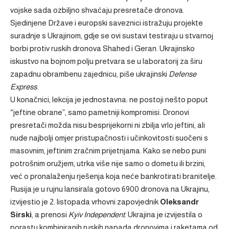
vojske sada ozbiljno shvaćaju presretače dronova.
Sjedinjene Države i europski saveznici istražuju projekte
suradnje s Ukrajinom, gdje se ovi sustavi testiraju u stvarnoj
borbi protiv ruskih dronova Shahed i Geran. Ukrajinsko
iskustvo na bojnom polju pretvara se u laboratorij za širu
zapadnu obrambenu zajednicu, piše ukrajinski
Defense
Express.
U konačnici, lekcija je jednostavna: ne postoji nešto poput
“jeftine obrane”, samo pametniji kompromisi. Dronovi
presretači možda nisu besprijekorni ni zbilja vrlo jeftini, ali
nude najbolji omjer pristupačnosti i učinkovitosti suočeni s
masovnim, jeftinim zračnim prijetnjama. Kako se nebo puni
potrošnim oružjem, utrka više nije samo o dometu ili brzini,
već o pronalaženju rješenja koja neće bankrotirati branitelje.
Rusija je u rujnu lansirala gotovo 6900 dronova na Ukrajinu,
izvijestio je 2. listopada vrhovni zapovjednik
Oleksandr
Sirski
, a prenosi
Kyiv Independent
. Ukrajina je izvijestila o
porastu kombiniranih ruskih napada dronovima i raketama od