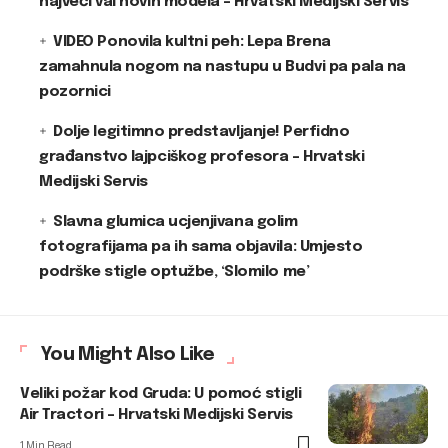
najveći val novih modela – Hrvatski Medijski Servis
VIDEO Ponovila kultni peh: Lepa Brena
zamahnula nogom na nastupu u Budvi pa pala na
pozornici
Dolje legitimno predstavljanje! Perfidno
građanstvo lajpciškog profesora – Hrvatski
Medijski Servis
Slavna glumica ucjenjivana golim
fotografijama pa ih sama objavila: Umjesto
podrške stigle optužbe, ‘Slomilo me’
You Might Also Like
Veliki požar kod Gruda: U pomoć stigli
Air Tractori – Hrvatski Medijski Servis
1 Min Read