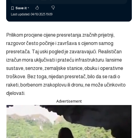
Last updated: 04/10/2025 19:09
Prilikom procjene cijene presretanja zračnih prijetnji,
razgovor često počinje i završava s cijenom samog
presretača. Taj uski pogled je zavaravajući. Realističan
izračun mora uključivati ​​i prateću infrastrukturu: lansirne
sustave, senzore, zemaljske stanice, obuku i operativne
troškove. Bez toga, nijedan presretač, bilo da se radi o
raketi, borbenom zrakoplovu ili dronu, ne može učinkovito
djelovati.
Advertisement