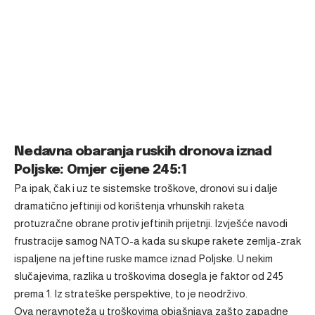
Nedavna obaranja ruskih dronova iznad
Poljske: Omjer cijene 245:1
Pa ipak, čak i uz te sistemske troškove, dronovi su i dalje
dramatično jeftiniji od korištenja
vrhunskih raketa
protuzračne obrane protiv jeftinih prijetnji
. Izvješće navodi
frustracije samog NATO-a kada su skupe rakete zemlja-zrak
ispaljene na jeftine ruske mamce iznad Poljske. U nekim
slučajevima, razlika u troškovima dosegla je faktor od 245
prema 1. Iz strateške perspektive, to je neodrživo.
Ova neravnoteža u troškovima objašnjava zašto zapadne