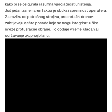
kako bi se osigurala razumna vjerojatnost uništenja.
Još jedan zanemaren faktor je obuka i spremnost operatera.
Za razliku od potrošnog streljiva, presretački dronovi
zahtijevaju vješte posade koje se mogu integrirati u šire
mreže protuzračne obrane. To dodaje vrijeme, ulaganja i
održavanje ukupnoj bilanci.