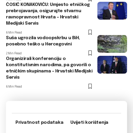
ĆOSIĆ KONAKOVIĆU: Umjesto etničkog
prebrojavanja, osigurajte stvarnu
ravnopravnost Hrvata – Hrvatski
Medijski Servis
6 Min Read
Suša ugrozila vodoopskrbu u BiH,
posebno teško u Hercegovini
2 Min Read
Organizirali konferenciju o
konstitutivnim narodima, pa govorili o
etničkim skupinama – Hrvatski Medijski
Servis
6 Min Read
Privatnost podataka
Uvijeti korištenja