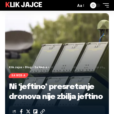
KLIK JAJCE
Aa
Klik Jajce
>
Blog
>
Sa Web-a
>
Ni ‘jeftino’ presretanje dronova nije zbilja jeftino
SA WEB-A
Ni ‘jeftino’ presretanje
dronova nije zbilja jeftino