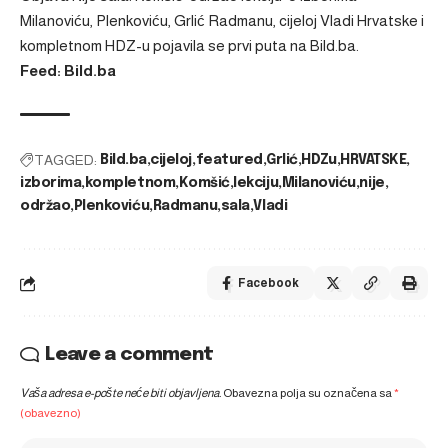
Milanoviću, Plenkoviću, Grlić Radmanu, cijeloj Vladi Hrvatske i
kompletnom HDZ-u
pojavila se prvi puta na
Bild.ba
.
Feed: Bild.ba
TAGGED:
Bild.ba
cijeloj
featured
Grlić
HDZu
HRVATSKE
izborima
kompletnom
Komšić
lekciju
Milanoviću
nije
održao
Plenkoviću
Radmanu
sala
Vladi
Facebook
Leave a comment
Vaša adresa e-pošte neće biti objavljena.
Obavezna polja su označena sa
*
(obavezno)