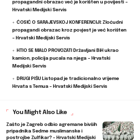
propagandni obrazac već je korišten u povijesti –
Hrvatski Medijski Servis
ĆOSIĆ O SARAJEVSKOJ KONFERENCIJI: Zloćudni
propagandi obrazac kroz povjest je već korišten
– Hrvatski Medijski Servis
HTIO SE MALO PROVOZATI Državljani BiH ukrao
kamion, policija pucala na njega – Hrvatski
Medijski Servis
DRUGI PIŠU Listopad je tradicionalno vrijeme
Hrvata s Temua – Hrvatski Medijski Servis
You Might Also Like
Zašto je Zagreb odbio agremane bivših
pripadnika Sedme muslimanske i
postrojbe Zulfikar? – Hrvatski Medijski