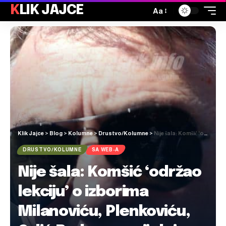
KLIK JAJCE
Aa
Klik Jajce
>
Blog
>
Kolumne
>
Drustvo/Kolumne
>
Nije šala: Komšić ‘održao lekciju’ o izborima Milanoviću, Plenkoviću, Grlić Radmanu, cijeloj Vladi Hrvatske i kompletnom HDZ-u
DRUSTVO/KOLUMNE
SA WEB-A
Nije šala: Komšić ‘održao
lekciju’ o izborima
Milanoviću, Plenkoviću,