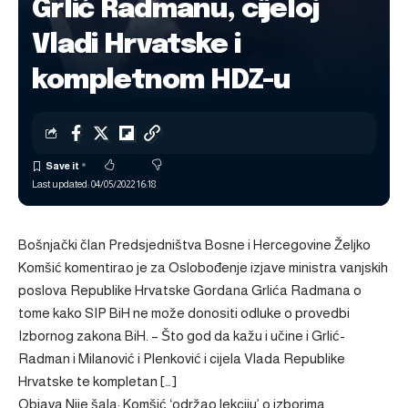
Grlić Radmanu, cijeloj
Vladi Hrvatske i
kompletnom HDZ-u
Last updated: 04/05/2022 16:18
Bošnjački član Predsjedništva Bosne i Hercegovine Željko
Komšić komentirao je za Oslobođenje izjave ministra vanjskih
poslova Republike Hrvatske Gordana Grlića Radmana o
tome kako SIP BiH ne može donositi odluke o provedbi
Izbornog zakona BiH. – Što god da kažu i učine i Grlić-
Radman i Milanović i Plenković i cijela Vlada Republike
Hrvatske te kompletan […]
Objava
Nije šala: Komšić ‘održao lekciju’ o izborima