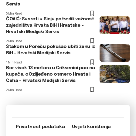
Servis
5 Min Read
ČOVIĆ: Susreti u Sinju potvrdili važnost
zajedništva Hrvata BiH i Hrvatske –
Hrvatski Medijski Servis
2 Min Read
Štakom u Poreču pokušao ubiti ženu iz
BiH – Hrvatski Medijski Servis
1 Min Read
Bor visok 13 metara u Crikvenici pao na
kupače, oOzlijeđeno osmero Hrvata i
Čeha – Hrvatski Medijski Servis
2 Min Read
Privatnost podataka
Uvijeti korištenja