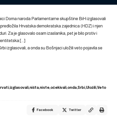
dnici Doma naroda Parlamentarne skupštine BiH izglasovali
 predložila Hrvatska demokratska zajednica (HDZ) i njen
ri. Za je glasovalo osam izaslanika, pet je bilo protiv i
 entitetska […]
 Srbi izglasovali, a onda su Bošnjaci uložili veto
pojavila se
rvati
izglasovali
ništa
niste
očekivali
onda
Srbi
Uložili
Veto
Facebook
Twitter