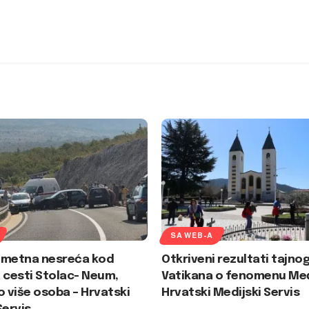
SA WEB-A
ometna nesreća kod
Otkriveni rezultati tajno
 cesti Stolac- Neum,
Vatikana o fenomenu Međ
o više osoba – Hrvatski
Hrvatski Medijski Servis