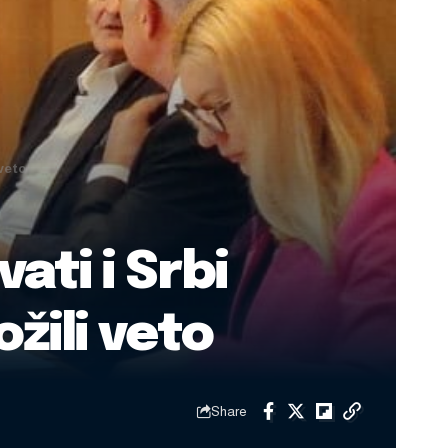
 veto
ati i Srbi
ožili veto
Share