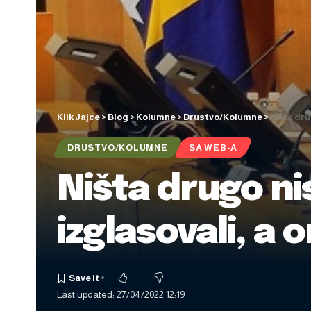
Klik Jajce
>
Blog
>
Kolumne
>
Drustvo/Kolumne
>
Ništa dru
DRUSTVO/KOLUMNE
SA WEB-A
Ništa drugo nis
izglasovali, a 
Last updated: 27/04/2022 12:19