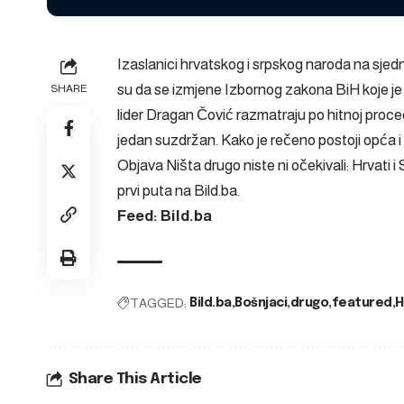
Izaslanici hrvatskog i srpskog naroda na sje
su da se izmjene Izbornog zakona BiH koje je
SHARE
lider Dragan Čović razmatraju po hitnoj procedu
jedan suzdržan. Kako je rečeno postoji opća i
Objava
Ništa drugo niste ni očekivali: Hrvati i
prvi puta na
Bild.ba
.
Feed: Bild.ba
TAGGED:
Bild.ba
Bošnjaci
drugo
featured
H
Share This Article