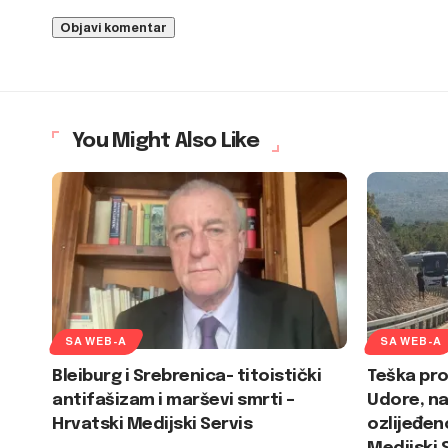
You Might Also Like
SA WEB-A
SA WEB-A
Bleiburg i Srebrenica- titoistički
Teška pr
antifašizam i marševi smrti –
Udore, na
Hrvatski Medijski Servis
ozlijeđen