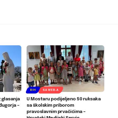
BIH
SA WEB-A
g glasanja
U Mostaru podijeljeno 50 ruksaka
ugorja –
sa školskim priborom
pravoslavnim prvačićima –