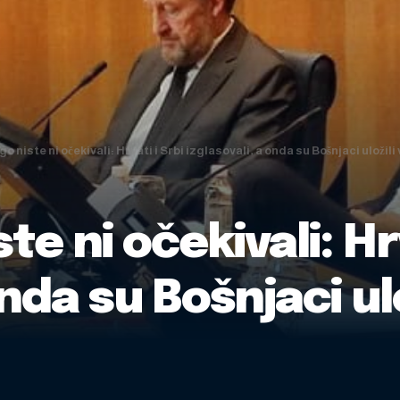
go niste ni očekivali: Hrvati i Srbi izglasovali, a onda su Bošnjaci uložili
te ni očekivali: Hrv
onda su Bošnjaci ul