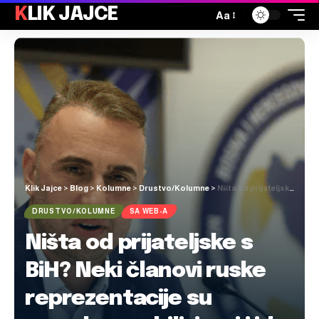
KLIK JAJCE
Aa
Klik Jajce
>
Blog
>
Kolumne
>
Drustvo/Kolumne
>
Ništa od prijateljske s BiH? Neki članovi ruske reprezentacije su navodno mobilizirani i idu u rat
DRUSTVO/KOLUMNE
SA WEB-A
Ništa od prijateljske s
BiH? Neki članovi ruske
reprezentacije su