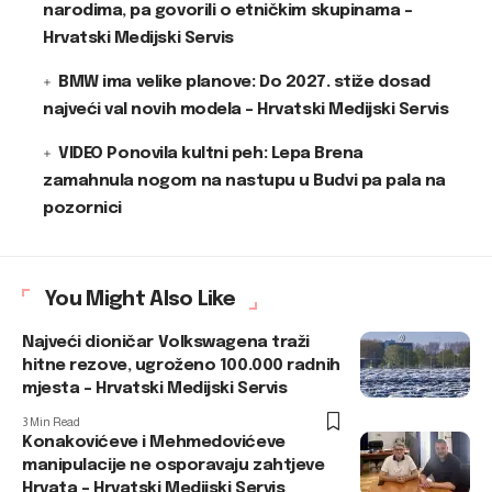
narodima, pa govorili o etničkim skupinama –
Hrvatski Medijski Servis
BMW ima velike planove: Do 2027. stiže dosad
najveći val novih modela – Hrvatski Medijski Servis
VIDEO Ponovila kultni peh: Lepa Brena
zamahnula nogom na nastupu u Budvi pa pala na
pozornici
You Might Also Like
Najveći dioničar Volkswagena traži
hitne rezove, ugroženo 100.000 radnih
mjesta – Hrvatski Medijski Servis
3 Min Read
Konakovićeve i Mehmedovićeve
manipulacije ne osporavaju zahtjeve
Hrvata – Hrvatski Medijski Servis