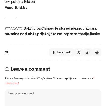
prvi puta na
Bild.ba
.
Feed: Bild.ba
TAGGED:
BiH
Bild.ba
Članovi
featured
idu
mobilizirani
navodno
neki
ništa
prijateljske
rat
reprezentacije
Ruske
Facebook
Leave a comment
Vaša adresa e-pošte neće biti objavljena.
Obavezna polja su označena sa
*
(obavezno)