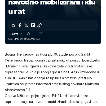
navodno mobilizirani i idu
u rat
Last updated: 25/09/2022 8:22
Bosna i Hercegovina i Rusija bi 19. studenog bi u Sankt
Peterburgu trebali odigrati prijateljsku utakmicu. Edin Džeko
i Miralem Pjanić izjavili su kako ne žele igrati protiv ruske
reprezentacije, koja je zbog agresije na Ukrajinu izbačena iz
svih UEFA-inih natjecanja te rijetki s njom žele igrati. No
utakmica se, prema informacijama ruskog novinara Maksima
Alanazarova […]
Objava
Ništa od prijateljske s BiH? Neki članovi ruske
reprezentacije su navodno mobilizirani i idu u rat
pojavila se