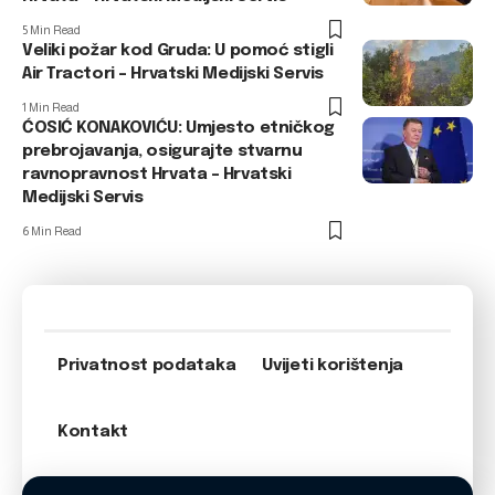
5 Min Read
Veliki požar kod Gruda: U pomoć stigli
Air Tractori – Hrvatski Medijski Servis
1 Min Read
ĆOSIĆ KONAKOVIĆU: Umjesto etničkog
prebrojavanja, osigurajte stvarnu
ravnopravnost Hrvata – Hrvatski
Medijski Servis
6 Min Read
Privatnost podataka
Uvijeti korištenja
Kontakt