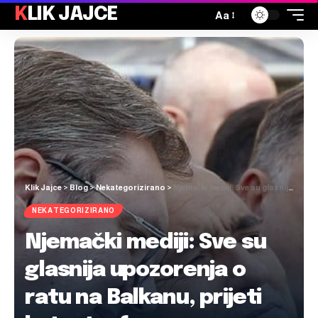
KLIK JAJCE
Aa
Klik Jajce
>
Blog
>
Nekategorizirano
>
Njemački mediji: Sve su glasnija upozorenja o ratu na Balkanu, prijeti katastrofa
NEKATEGORIZIRANO
Njemački mediji: Sve su
glasnija upozorenja o
ratu na Balkanu, prijeti