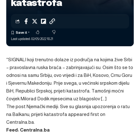
katastrofa
Last updated: 02/05/2022 18:21
“SIGNALI koji trenutno dolaze iz područja na kojima žive Srbi
– pravoslavna ruska braća – zabrinjavajući su. Osim što se to
odnosi na samu Srbiju, ovo vrijedi i za BiH, Kosovo, Crnu Goru
i Sjevernu Makedoniju. Prije svega, u većinski srpskom dijelu
BiH, Republici Srpskoj, prijeti katastrofa. Tamošnji moćni
čovjek Milorad Dodik mjesecima uz blagoslov […]
The post
Njemački mediji: Sve su glasnija upozorenja o ratu
na Balkanu, prijeti katastrofa
appeared first on
Centralna.ba
.
Feed: Centralna.ba