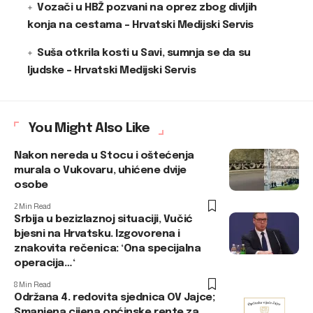
Vozači u HBŽ pozvani na oprez zbog divljih
konja na cestama – Hrvatski Medijski Servis
Suša otkrila kosti u Savi, sumnja se da su
ljudske – Hrvatski Medijski Servis
You Might Also Like
Nakon nereda u Stocu i oštećenja
murala o Vukovaru, uhićene dvije
osobe
2 Min Read
Srbija u bezizlaznoj situaciji, Vučić
bjesni na Hrvatsku. Izgovorena i
znakovita rečenica: ‘Ona specijalna
operacija…‘
8 Min Read
Održana 4. redovita sjednica OV Jajce;
Smanjena cijena općinske rente za