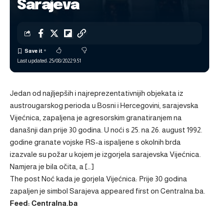
Sarajeva
Last updated: 25/08/2022 9:51
Jedan od najljepših i najreprezentativnijih objekata iz
austrougarskog perioda u Bosni i Hercegovini, sarajevska
Vijećnica, zapaljena je agresorskim granatiranjem na
današnji dan prije 30 godina. U noći s 25. na 26. august 1992.
godine granate vojske RS-a ispaljene s okolnih brda
izazvale su požar u kojem je izgorjela sarajevska Vijećnica.
Namjera je bila očita, a […]
The post
Noć kada je gorjela Vijećnica: Prije 30 godina
zapaljen je simbol Sarajeva
appeared first on
Centralna.ba
.
Feed: Centralna.ba