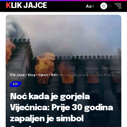
KLIK JAJCE
Aa
Klik Jajce
>
Blog
>
Vijesti
>
BiH
>
Noć kada je gorjela Vijećnica: Prije 30 godina zapaljen je simbol Sarajeva
BIH
Noć kada je gorjela
Vijećnica: Prije 30 godina
zapaljen je simbol