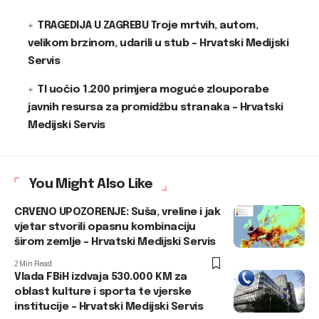
TRAGEDIJA U ZAGREBU Troje mrtvih, autom,
velikom brzinom, udarili u stub – Hrvatski Medijski
Servis
TI uočio 1.200 primjera moguće zlouporabe
javnih resursa za promidžbu stranaka – Hrvatski
Medijski Servis
You Might Also Like
CRVENO UPOZORENJE: Suša, vreline i jak
vjetar stvorili opasnu kombinaciju
širom zemlje – Hrvatski Medijski Servis
2 Min Read
Vlada FBiH izdvaja 530.000 KM za
oblast kulture i sporta te vjerske
institucije – Hrvatski Medijski Servis