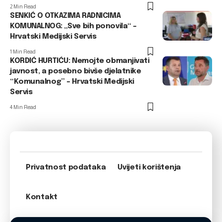
2 Min Read
SENKIĆ O OTKAZIMA RADNICIMA
KOMUNALNOG: „Sve bih ponovila“ –
Hrvatski Medijski Servis
1 Min Read
KORDIĆ HURTIĆU: Nemojte obmanjivati
javnost, a posebno bivše djelatnike
“Komunalnog” – Hrvatski Medijski
Servis
4 Min Read
Privatnost podataka
Uvijeti korištenja
Kontakt