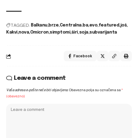
TAGGED:
Balkanu
brze
Centralna.ba
evo
featured
još
Kakvi
nova
Omicron
simptomi
širi
soja
subvarijanta
Facebook
Leave a comment
Vaša adresa e-pošte neće biti objavljena.
Obavezna polja su označena sa
*
(obavezno)