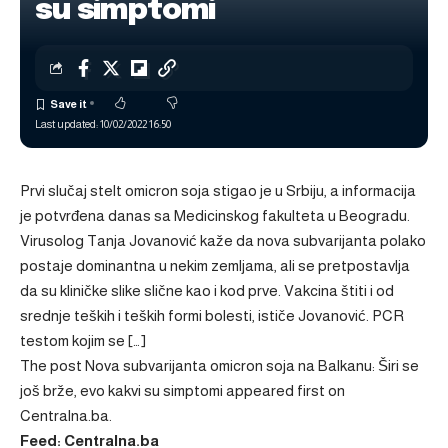
su simptomi
Last updated: 10/02/2022 16:50
Prvi slučaj stelt omicron soja stigao je u Srbiju, a informacija
je potvrđena danas sa Medicinskog fakulteta u Beogradu.
Virusolog Tanja Jovanović kaže da nova subvarijanta polako
postaje dominantna u nekim zemljama, ali se pretpostavlja
da su kliničke slike slične kao i kod prve. Vakcina štiti i od
srednje teških i teških formi bolesti, ističe Jovanović. PCR
testom kojim se […]
The post
Nova subvarijanta omicron soja na Balkanu: Širi se
još brže, evo kakvi su simptomi
appeared first on
Centralna.ba
.
Feed: Centralna.ba