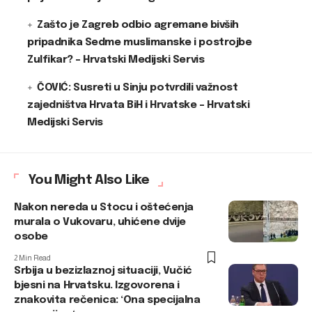
Zašto je Zagreb odbio agremane bivših
pripadnika Sedme muslimanske i postrojbe
Zulfikar? – Hrvatski Medijski Servis
ČOVIĆ: Susreti u Sinju potvrdili važnost
zajedništva Hrvata BiH i Hrvatske – Hrvatski
Medijski Servis
You Might Also Like
Nakon nereda u Stocu i oštećenja
murala o Vukovaru, uhićene dvije
osobe
2 Min Read
Srbija u bezizlaznoj situaciji, Vučić
bjesni na Hrvatsku. Izgovorena i
znakovita rečenica: ‘Ona specijalna