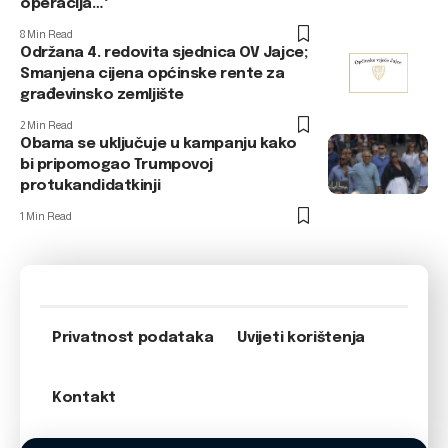
operacija…‘
8 Min Read
Održana 4. redovita sjednica OV Jajce;
Smanjena cijena općinske rente za
građevinsko zemljište
2 Min Read
Obama se uključuje u kampanju kako
bi pripomogao Trumpovoj
protukandidatkinji
1 Min Read
Privatnost podataka
Uvijeti korištenja
Kontakt