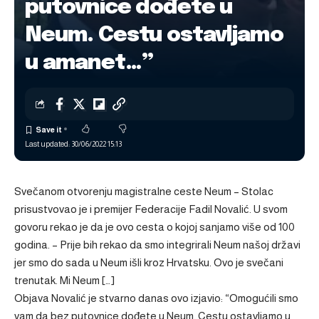
putovnice dođete u
Neum. Cestu ostavljamo
u amanet…”
Last updated: 30/06/2022 15:13
Svečanom otvorenju magistralne ceste Neum – Stolac
prisustvovao je i premijer Federacije Fadil Novalić. U svom
govoru rekao je da je ovo cesta o kojoj sanjamo više od 100
godina. – Prije bih rekao da smo integrirali Neum našoj državi
jer smo do sada u Neum išli kroz Hrvatsku. Ovo je svečani
trenutak. Mi Neum […]
Objava
Novalić je stvarno danas ovo izjavio: “Omogućili smo
vam da bez putovnice dođete u Neum. Cestu ostavljamo u