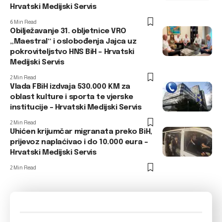
Hrvatski Medijski Servis
6 Min Read
Obilježavanje 31. obljetnice VRO
„Maestral“ i oslobođenja Jajca uz
pokroviteljstvo HNS BiH – Hrvatski
Medijski Servis
2 Min Read
Vlada FBiH izdvaja 530.000 KM za
oblast kulture i sporta te vjerske
institucije – Hrvatski Medijski Servis
2 Min Read
Uhićen krijumčar migranata preko BiH,
prijevoz naplaćivao i do 10.000 eura –
Hrvatski Medijski Servis
2 Min Read