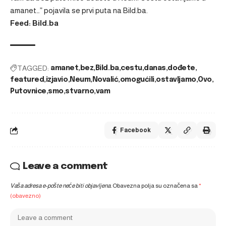
amanet…”
pojavila se prvi puta na
Bild.ba
.
Feed: Bild.ba
TAGGED:
amanet
bez
Bild.ba
cestu
danas
dođete
featured
izjavio
Neum
Novalić
omogućili
ostavljamo
Ovo
Putovnice
smo
stvarno
vam
Facebook
Leave a comment
Vaša adresa e-pošte neće biti objavljena.
Obavezna polja su označena sa
*
(obavezno)