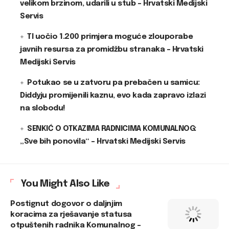
velikom brzinom, udarili u stub – Hrvatski Medijski
Servis
TI uočio 1.200 primjera moguće zlouporabe
javnih resursa za promidžbu stranaka – Hrvatski
Medijski Servis
Potukao se u zatvoru pa prebačen u samicu:
Diddyju promijenili kaznu, evo kada zapravo izlazi
na slobodu!
SENKIĆ O OTKAZIMA RADNICIMA KOMUNALNOG:
„Sve bih ponovila“ – Hrvatski Medijski Servis
You Might Also Like
Postignut dogovor o daljnjim
koracima za rješavanje statusa
otpuštenih radnika Komunalnog –