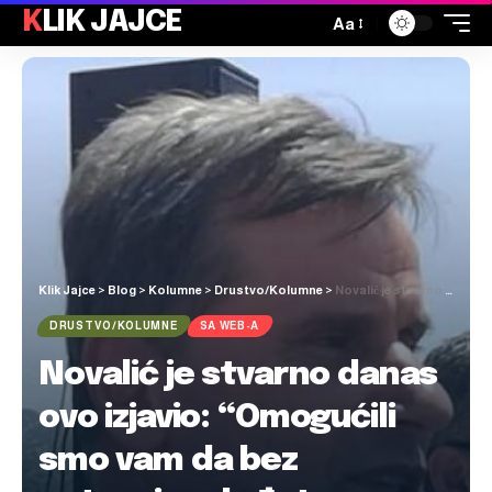
KLIK JAJCE
Aa
Klik Jajce
>
Blog
>
Kolumne
>
Drustvo/Kolumne
>
Novalić je stvarno danas ovo izjavio: “Omogućili smo vam da bez putovnice dođete u Neum. Cestu ostavljamo u amanet…”
DRUSTVO/KOLUMNE
SA WEB-A
Novalić je stvarno danas
ovo izjavio: “Omogućili
smo vam da bez