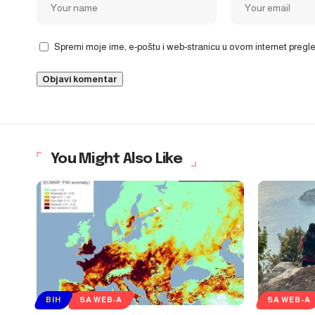
Spremi moje ime, e-poštu i web-stranicu u ovom internet preg
You Might Also Like
BIH
SA WEB-A
SA WEB-A