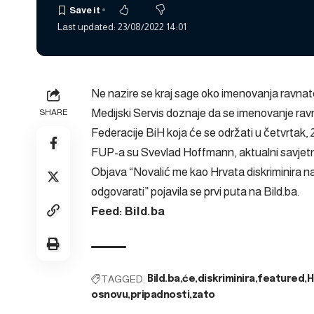
Last updated: 23/08/2022 14:01
Ne nazire se kraj sage oko imenovanja ravnate
Medijski Servis doznaje da se imenovanje ravn
SHARE
Federacije BiH koja će se održati u četvrtak,
FUP-a su Svevlad Hoffmann, aktualni savjetnik
Objava
“Novalić me kao Hrvata diskriminira 
odgovarati”
pojavila se prvi puta na
Bild.ba
.
Feed: Bild.ba
TAGGED:
Bild.ba
će
diskriminira
featured
H
osnovu
pripadnosti
zato