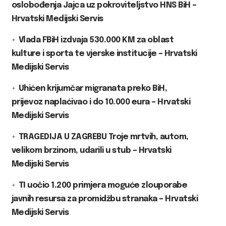
oslobođenja Jajca uz pokroviteljstvo HNS BiH –
Hrvatski Medijski Servis
Vlada FBiH izdvaja 530.000 KM za oblast
kulture i sporta te vjerske institucije – Hrvatski
Medijski Servis
Uhićen krijumčar migranata preko BiH,
prijevoz naplaćivao i do 10.000 eura – Hrvatski
Medijski Servis
TRAGEDIJA U ZAGREBU Troje mrtvih, autom,
velikom brzinom, udarili u stub – Hrvatski
Medijski Servis
TI uočio 1.200 primjera moguće zlouporabe
javnih resursa za promidžbu stranaka – Hrvatski
Medijski Servis