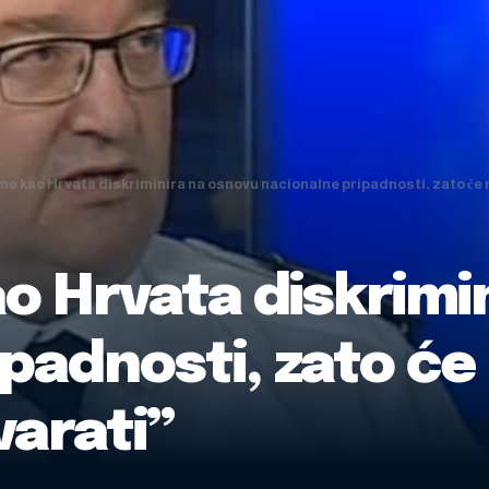
 me kao Hrvata diskriminira na osnovu nacionalne pripadnosti, zato će
o Hrvata diskrimi
padnosti, zato će
arati”