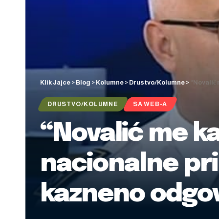
Klik Jajce
>
Blog
>
Kolumne
>
Drustvo/Kolumne
>
“Novalić
DRUSTVO/KOLUMNE
SA WEB-A
“Novalić me ka
nacionalne pri
kazneno odgov