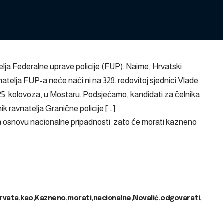
lja Federalne uprave policije (FUP). Naime, Hrvatski
atelja FUP-a neće naći ni na 328. redovitoj sjednici Vlade
 25. kolovoza, u Mostaru. Podsjećamo, kandidati za čelnika
 ravnatelja Granične policije […]
na osnovu nacionalne pripadnosti, zato će morati kazneno
rvata
kao
Kazneno
morati
nacionalne
Novalić
odgovarati