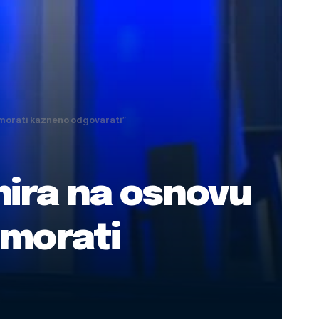
 morati kazneno odgovarati”
nira na osnovu
 morati