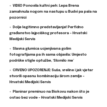
VIDEO Ponovila kultni peh: Lepa Brena
zamahnula nogom na nastupu u Budvi pa pala na
pozornici
Dolje legitimno predstavljanje! Perfidno
građanstvo lajpciškog profesora – Hrvatski
Medijski Servis
Slavna glumica ucjenjivana golim
fotografijama pa ih sama objavila: Umjesto
podrške stigle optužbe, ‘Slomilo me’
CRVENO UPOZORENJE: Suša, vreline i jak vjetar
stvorili opasnu kombinaciju širom zemlje –
Hrvatski Medijski Servis
Planinar preminuo na Biokovu nakon što je
ostao bez vode – Hrvatski Medijski Servis