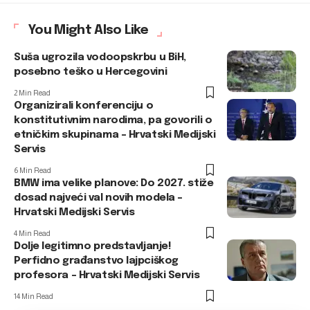
You Might Also Like
Suša ugrozila vodoopskrbu u BiH,
posebno teško u Hercegovini
2 Min Read
Organizirali konferenciju o
konstitutivnim narodima, pa govorili o
etničkim skupinama – Hrvatski Medijski
Servis
6 Min Read
BMW ima velike planove: Do 2027. stiže
dosad najveći val novih modela –
Hrvatski Medijski Servis
4 Min Read
Dolje legitimno predstavljanje!
Perfidno građanstvo lajpciškog
profesora – Hrvatski Medijski Servis
14 Min Read