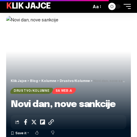
KLIK JAJCE
Aa
Klik Jajce
>
Blog
>
Kolumne
>
Drustvo/Kolumne
>
Novi dan, nove sankcije
DRUSTVO/KOLUMNE
SA WEB-A
Novi dan, nove sankcije