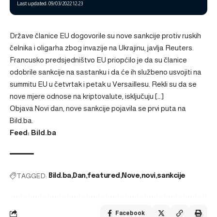
Last updated: 09/03/2022 12:23
Države članice EU dogovorile su nove sankcije protiv ruskih
čelnika i oligarha zbog invazije na Ukrajinu, javlja Reuters.
Francusko predsjedništvo EU priopćilo je da su članice
odobrile sankcije na sastanku i da će ih službeno usvojiti na
summitu EU u četvrtak i petak u Versaillesu. Rekli su da se
nove mjere odnose na kriptovalute, isključuju […]
Objava
Novi dan, nove sankcije
pojavila se prvi puta na
Bild.ba
.
Feed: Bild.ba
TAGGED:
Bild.ba
Dan
featured
Nove
novi
sankcije
Facebook