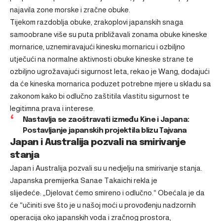
najavila zone morske i zračne obuke.
Tijekom razdoblja obuke, zrakoplovi japanskih snaga
samoobrane više su puta približavali zonama obuke kineske
mornarice, uznemiravajući kinesku mornaricu i ozbiljno
utječući na normalne aktivnosti obuke kineske strane te
ozbiljno ugrožavajući sigurnost leta, rekao je Wang, dodajući
da će k
ineska mornarica poduzet potrebne mjere u skladu sa
zakonom kako bi odlučno zaštitila vlastitu sigurnost te
legitimna prava i interese.
Nastavlja se zaoštravati između Kine i Japana:
Postavljanje japanskih projektila blizu Tajvana
Japan i Australija pozvali na smirivanje
stanja
Japan i Australija pozvali su u nedjelju na smirivanje stanja.
Japanska premijerka Sanae Takaichi rekla je
slijedeće: „Djelovat ćemo smireno i odlučno.“ Obećala je da
će “učiniti sve što je u našoj moći u provođenju nadzornih
operacija oko japanskih voda i zračnog prostora,