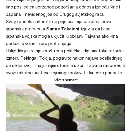
kao posljedica
ubrzanog pogoršanja
odnosa između Kine i
Japana – neviđenog još od Drugog svjetskog rata.
Sve je počelo nakon što je prije cca mjesec dana nova
japanska premijerka
Sanae Takaichi
izjavila da bi se
japanska vojska mogla uključiti u obranu Tajvana ako Kina
poduzme vojne mjere protiv njega.
Uslijedila je krajnje zaoštrena politička i diplomatska retorika
između Pekinga i Tokija, poglavito nakon najave posljednjeg
da će na svojim najjužnijim otocima u zoni Tajvana
rasporediti
svoje raketne sustave koji mogu pokrivati i kinesko priobalje.
Advertisement