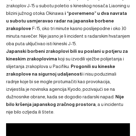
zrakoplov J-15 u subotu poletio s kineskog nosača Liaoning u
blizini južnog otoka Okinawa
i “povremeno” u dva navrata
u subotu usmjeravao radar na japanske borbene
zrakoplove
F-15, oko tri minute kasno poslijepodne i oko 30
minuta navečer. Nije jasno je li incident s radarskim hvatanjem
oba puta uključivao isti kineski J-15.
Japanski borbeni zrakoplovi bili su poslani u potjeru za
kineskim zrakoplovima
koji su izvodili vježbe polijetanja i
slijetanja zrakoplova u Pacifiku.
Progonili su kineske
zrakoplove na sigurnoj udaljenosti
i nisu poduzimali
radnje koje bi se mogle protumačiti kao provokacija,
izvijestila je novinska agencija Kyodo, pozivajući se na
dužnosnike obrane, kada se dogodio radarski napad.
Nije
bilo kršenja japanskog zračnog prostora
, a u incidentu
nije bilo ozljeda ili štete.