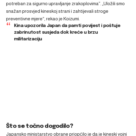
potreban za sigurno upravljanje zrakoplovima”. „Uložili smo
snažan prosvjed kineskoj strani i zahtijevali stroge
preventivne mjere“, rekao je Koizumi.
Kina upozorila Japan da pamti povijest i poštuje
zabrinutost susjeda dok kreće u brzu
militarizaciju
Što se točno dogodilo?
Japansko ministarstvo obrane priopćilo je da je kineski vojni