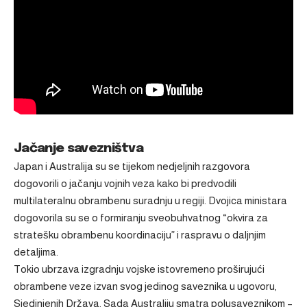
Jačanje savezništva
Japan i Australija su se tijekom nedjeljnih razgovora
dogovorili o jačanju vojnih veza kako bi predvodili
multilateralnu obrambenu suradnju u regiji. Dvojica ministara
dogovorila su se o formiranju sveobuhvatnog “okvira za
stratešku obrambenu koordinaciju” i raspravu o daljnjim
detaljima.
Tokio ubrzava izgradnju vojske istovremeno proširujući
obrambene veze izvan svog jedinog saveznika u ugovoru,
Sjedinjenih Država. Sada Australiju smatra polusaveznikom –