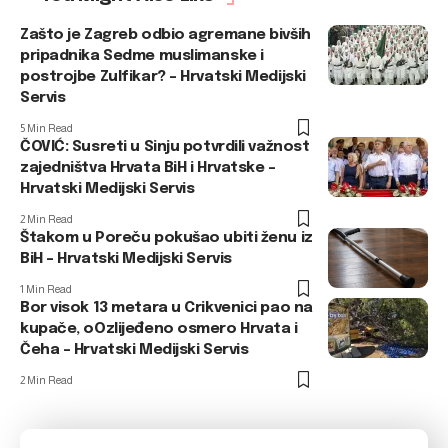
Zašto je Zagreb odbio agremane bivših
pripadnika Sedme muslimanske i
postrojbe Zulfikar? – Hrvatski Medijski
Servis
5 Min Read
ČOVIĆ: Susreti u Sinju potvrdili važnost
zajedništva Hrvata BiH i Hrvatske –
Hrvatski Medijski Servis
2 Min Read
Štakom u Poreču pokušao ubiti ženu iz
BiH – Hrvatski Medijski Servis
1 Min Read
Bor visok 13 metara u Crikvenici pao na
kupače, oOzlijeđeno osmero Hrvata i
Čeha – Hrvatski Medijski Servis
2 Min Read