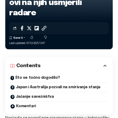
ovi na njih usmjerili
radare
Last updated: 07/12/2025 13:47
Contents
Što se točno dogodilo?
Japan i Australija pozvali na smirivanje stanja
Jačanje savezništva
Komentari
Nastavlja se pogoršanje sigurnosnog stanja u Indopacifiku