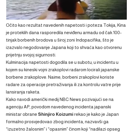
Očito kao rezultat navedenih napetosti i poteza Tokija, Kina
je proteklih dana
rasporedila
neviđenu armadu od čak 100-
tinjak borbenih brodova u široj zoni Indopacifika, što je
izazvalo negodovanje Japana koji to shvaća kao otvorenu
prijetnju svojoj sigurnosti.
Kulminacija napetosti dogodila se u subotu, u incidentu u
kojem su kineski vojni zrakoplovi radarom locirali japanske
borbene zrakoplove. Naime, borbeni zrakoplovi koriste
radare za operacije pretraživanja ili za kontrolu vatre prije
lansiranja raketa.
Kako navodi američki medij NBC News pozivajući se na
agenciju AP, povodom navedenog incidenta japanski
ministar obrane
Shinjiro Koizumi
rekao je kako je Japan
formalno prosvjedovao zbog incidenta, nazvavši ga
“izuzetno žalosnim” i “opasnim” činom koji “nadilazi opseg