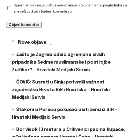
Spremi moje ime, e-poštu i web-stranicu u ovom internet pregledniku za
sljedeći put kada budem komentirao.
Nove objave
Zašto je Zagreb odbio agremane bivših
pripadnika Sedme muslimanske i postrojbe
Zulfikar? – Hrvatski Medijski Servis
ČOVIĆ: Susreti u Sinju potvrdili važnost
zajedništva Hrvata BiH i Hrvatske – Hrvatski
Medijski Servis
Štakom u Poreču pokušao ubiti ženu iz BiH –
Hrvatski Medijski Servis
Bor visok 13 metara u Crikvenici pao na kupače,