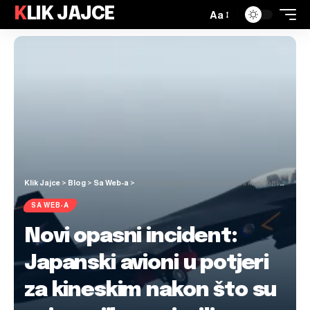
KLIK JAJCE
Aa
Klik Jajce
>
Blog
>
Sa Web-a
>
Novi opasni incident: Japanski avioni u potjeri za kineskim nakon što su ovi na njih usmjerili radare
SA WEB-A
Novi opasni incident:
Japanski avioni u potjeri
za kineskim nakon što su