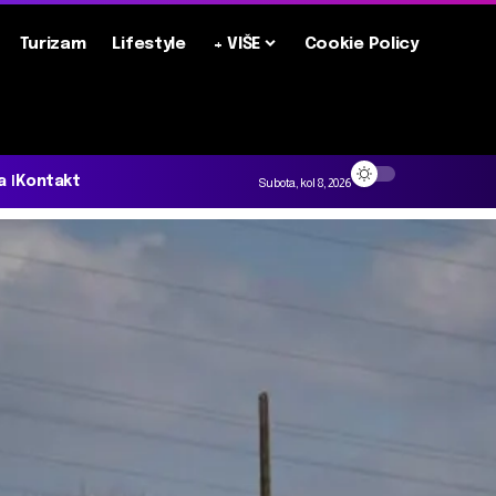
Turizam
Lifestyle
+ VIŠE
Cookie Policy
a
Kontakt
Subota, kol 8, 2026