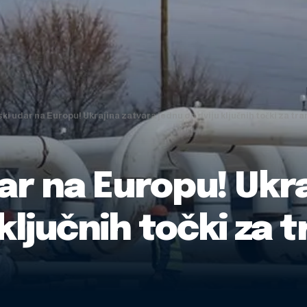
ski udar na Europu! Ukrajina zatvara jednu od dviju ključnih točki za tr
dar na Europu! Ukr
ključnih točki za t