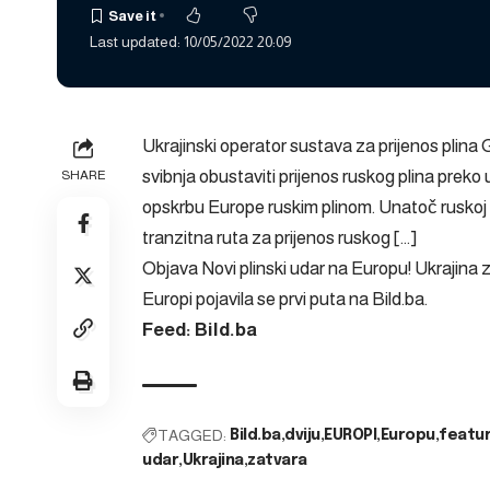
Last updated: 10/05/2022 20:09
Ukrajinski operator sustava za prijenos plina 
svibnja obustaviti prijenos ruskog plina preko
SHARE
opskrbu Europe ruskim plinom. Unatoč ruskoj inv
tranzitna ruta za prijenos ruskog […]
Objava
Novi plinski udar na Europu! Ukrajina z
Europi
pojavila se prvi puta na
Bild.ba
.
Feed: Bild.ba
TAGGED:
Bild.ba
dviju
EUROPI
Europu
featu
udar
Ukrajina
zatvara