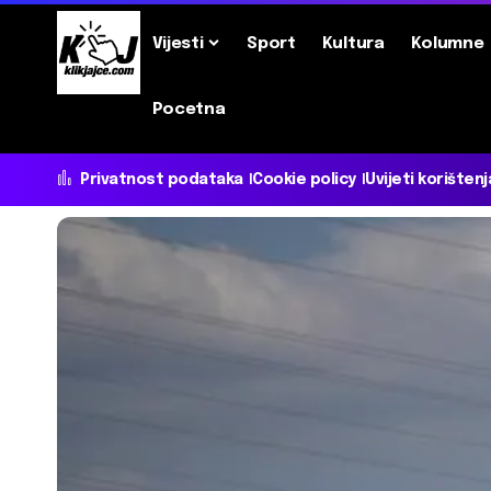
Vijesti
Sport
Kultura
Kolumne
Pocetna
Privatnost podataka
Cookie policy
Uvijeti korištenj