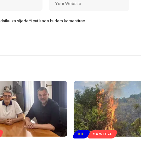
ledniku za sljedeći put kada budem komentirao.
BIH
SA WEB-A