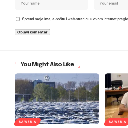
Spremi moje ime, e-poštu i web-stranicu u ovom internet preg
You Might Also Like
SA WEB-A
SA WEB-A