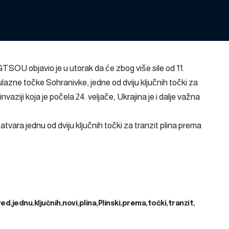
GTSOU objavio je u utorak da će zbog više sile od 11.
 ulazne točke Sohranivke, jedne od dviju ključnih točki za
aziji koja je počela 24. veljače, Ukrajina je i dalje važna
atvara jednu od dviju ključnih točki za tranzit plina prema
red
jednu
ključnih
novi
plina
Plinski
prema
točki
tranzit