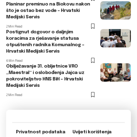
Planinar preminuo na Biokovu nakon
što je ostao bez vode – Hrvatski
Medijski Servis
2 Min Read
Postignut dogovor o daljnjim
koracima za rješavanje statusa
otpuštenih radnika Komunalnog –
Hrvatski Medijski Servis
6 Min Read
Obilježavanje 31. obljetnice VRO
„Maestral“ i oslobođenja Jajca uz
pokroviteljstvo HNS BiH – Hrvatski
Medijski Servis
2 Min Read
Privatnost podataka
Uvijeti korištenja