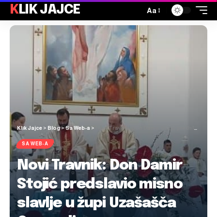
KLIK JAJCE
Aa
Klik Jajce
>
Blog
>
Sa Web-a
>
Novi Travnik: Don Damir Stojić predslavio misno slavlje u župi Uzašašča Gospodinova
SA WEB-A
Novi Travnik: Don Damir
Stojić predslavio misno
slavlje u župi Uzašašča