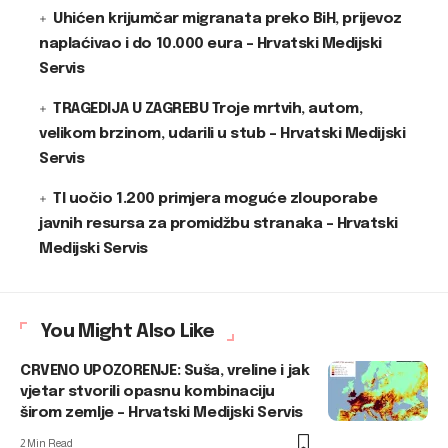
Uhićen krijumčar migranata preko BiH, prijevoz
naplaćivao i do 10.000 eura – Hrvatski Medijski
Servis
TRAGEDIJA U ZAGREBU Troje mrtvih, autom,
velikom brzinom, udarili u stub – Hrvatski Medijski
Servis
TI uočio 1.200 primjera moguće zlouporabe
javnih resursa za promidžbu stranaka – Hrvatski
Medijski Servis
You Might Also Like
CRVENO UPOZORENJE: Suša, vreline i jak
vjetar stvorili opasnu kombinaciju
širom zemlje – Hrvatski Medijski Servis
2 Min Read