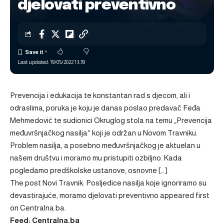
djelovati preventivno
Last updated: 19/05/2022 13:39
Prevencija i edukacija te konstantan rad s djecom, ali i
odraslima, poruka je koju je danas poslao predavač Feđa
Mehmedović te sudionici Okruglog stola na temu „Prevencija
međuvršnjačkog nasilja“ koji je održan u Novom Travniku.
Problem nasilja, a posebno međuvršnjačkog je aktuelan u
našem društvu i moramo mu pristupiti ozbiljno. Kada
pogledamo predškolske ustanove, osnovne […]
The post
Novi Travnik: Posljedice nasilja koje ignoriramo su
devastirajuće, moramo djelovati preventivno
appeared first
on
Centralna.ba
.
Feed: Centralna.ba