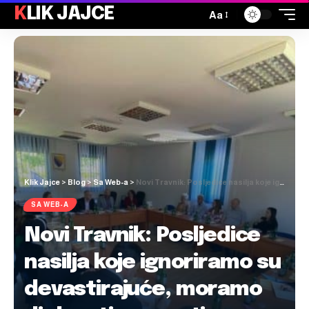
KLIK JAJCE
Aa
Klik Jajce
>
Blog
>
Sa Web-a
>
Novi Travnik: Posljedice nasilja koje ignoriramo su devastirajuće, moramo djelovati preventivno
SA WEB-A
Novi Travnik: Posljedice
nasilja koje ignoriramo su
devastirajuće, moramo