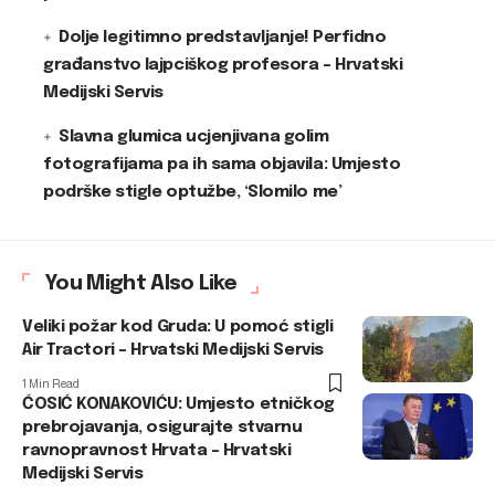
Dolje legitimno predstavljanje! Perfidno
građanstvo lajpciškog profesora – Hrvatski
Medijski Servis
Slavna glumica ucjenjivana golim
fotografijama pa ih sama objavila: Umjesto
podrške stigle optužbe, ‘Slomilo me’
You Might Also Like
Veliki požar kod Gruda: U pomoć stigli
Air Tractori – Hrvatski Medijski Servis
1 Min Read
ĆOSIĆ KONAKOVIĆU: Umjesto etničkog
prebrojavanja, osigurajte stvarnu
ravnopravnost Hrvata – Hrvatski
Medijski Servis