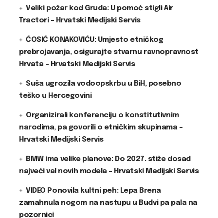
Veliki požar kod Gruda: U pomoć stigli Air
Tractori – Hrvatski Medijski Servis
ĆOSIĆ KONAKOVIĆU: Umjesto etničkog
prebrojavanja, osigurajte stvarnu ravnopravnost
Hrvata – Hrvatski Medijski Servis
Suša ugrozila vodoopskrbu u BiH, posebno
teško u Hercegovini
Organizirali konferenciju o konstitutivnim
narodima, pa govorili o etničkim skupinama –
Hrvatski Medijski Servis
BMW ima velike planove: Do 2027. stiže dosad
najveći val novih modela – Hrvatski Medijski Servis
VIDEO Ponovila kultni peh: Lepa Brena
zamahnula nogom na nastupu u Budvi pa pala na
pozornici