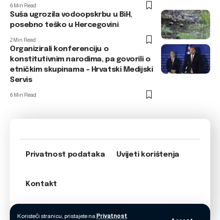
6 Min Read
Suša ugrozila vodoopskrbu u BiH,
posebno teško u Hercegovini
2 Min Read
Organizirali konferenciju o
konstitutivnim narodima, pa govorili o
etničkim skupinama – Hrvatski Medijski
Servis
6 Min Read
Privatnost podataka
Uvijeti korištenja
Kontakt
Koristeći stranicu, pristajete na
Privatnost