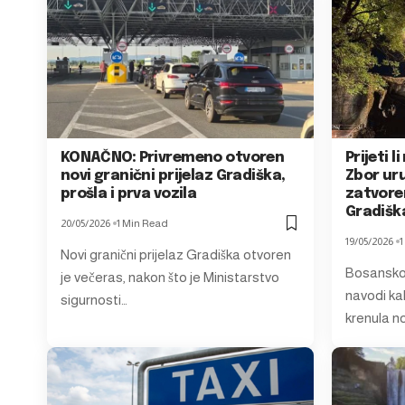
KONAČNO: Privremeno otvoren
Prijeti 
novi granični prijelaz Gradiška,
Zbor ur
prošla i prva vozila
zatvoren
Gradišk
20/05/2026
1 Min Read
19/05/2026
1
Novi granični prijelaz Gradiška otvoren
Bosansko
je večeras, nakon što je Ministarstvo
navodi ka
sigurnosti…
krenula n