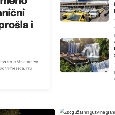
emeno
anični
prošla i
kon što je Ministarstvo
od tri mjeseca. Prvi