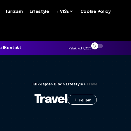
Turizam
Lifestyle
+ VIŠE
Cookie Policy
a
Kontakt
Petak, kol 7, 2026
Klik Jajce
>
Blog
>
Lifestyle
>
Travel
Travel