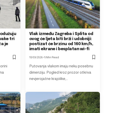
rodužuju
Vlak između Zagreba i Splita od
vake tri
ovog će ljeta biti brži i udobniji:
ta je
postizat će brzinu od 160 km/h,
imati ekrane i besplatan wi-fi
18/03/2026
5 Min Read
orini
Putovanja vlakom imaju neku posebnu
 na
dimenziju. Pogled kroz prozor otkriva
nevjerojatne krajolike,…