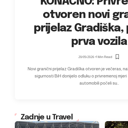
KONAČNO: Privr
otvoren novi gr
prijelaz Gradiška, 
prva vozila
20/05/2026
1 Min Read
Novi granični prijelaz Gradiška otvoren je večeras, na
sigurnosti BiH donijelo odluku o privremenoj mjeri 
automobili počeli su…
Zadnje u Travel