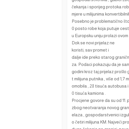
čekanja i sporijeg protoka ro
mjere u milijunima konvertibiln
Posebno je problematično št
0 posto robe koja putuje ces
u Europsku uniju prolazi ovom 
Dok se novi prijelaz ne
koristi, sav promet i
dalje ide preko starog graničn
za. Podaci pokazuju da je sa
godini kroz taj prijelaz prošlo
t milijuna putnika , više od 1,7 m
omobila , 28 tisuća autobusa i
0 tisuća kamiona .
Procjene govore da su od 11. 
zbog neotvaranja novog grani
elaza , gospodarstvenici izgub
o četiri milijuna KM. Najveći p