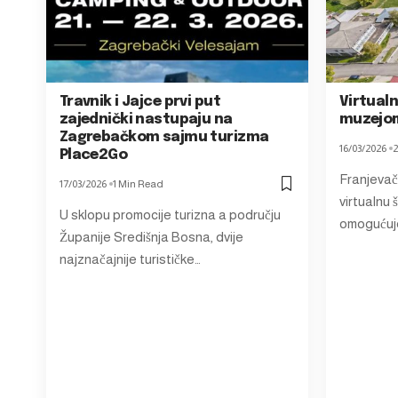
Travnik i Jajce prvi put
Virtual
zajednički nastupaju na
muzejom
Zagrebačkom sajmu turizma
16/03/2026
2
Place2Go
Franjevač
17/03/2026
1 Min Read
virtualnu 
U sklopu promocije turizna a području
omogućuj
Županije Središnja Bosna, dvije
najznačajnije turističke…