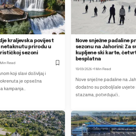
dje kraljevska povijest
Nove snježne padaline p
 netaknutu prirodu u
sezonu na Jahorini: Za s
rističkoj sezoni
kupljene ski karte, četvr
besplatna
 Min Read
18/03/2026
1 Min Read
om koji slavi doživljaj i
Nove snježne padaline na Jah
pokrenuta je opsežna
dodatno su poboljšale uvjete
na kampanja…
stazama, potvrđujući…