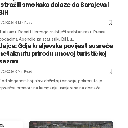
istražili smo kako dolaze do Sarajeva i
BiH
31/03/2026
8 Min Read
Turizam u Bosni i Hercegovini bilježi stabilan rast. Prema
podacima Agencije za statistiku BiH, u…
Jajce: Gdje kraljevska povijest susreće
netaknutu prirodu u novoj turističkoj
sezoni
31/03/2026
3 Min Read
Pod sloganom koji slavi doživljaj i emociju, pokrenuta je
opsežna promotivna kampanja usmjerena na domaće…