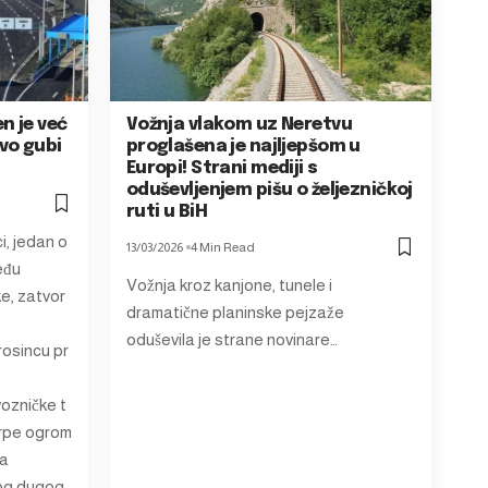
n je već
Vožnja vlakom uz Neretvu
vo gubi
proglašena je najljepšom u
Europi! Strani mediji s
oduševljenjem pišu o željezničkoj
ruti u BiH
i, jedan o
13/03/2026
4 Min Read
eđu
Vožnja kroz kanjone, tunele i
e, zatvor
dramatične planinske pejzaže
oduševila je strane novinare…
rosincu pr
vozničke t
trpe ogrom
ma
bog dugog