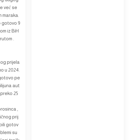
be već se
ih maraka.
o gotovo 9
tom iz BiH
rutom .
og prijela
mo u 2024.
 gotovo pe
ilijuna aut
 preko 25
prosinca ,
čnog prij
ili gotov
roblemi su