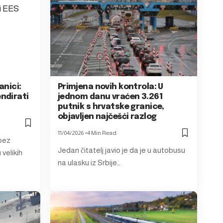
anici:
Primjena novih kontrola: U
ndirati
jednom danu vraćen 3.261
putnik s hrvatske granice,
objavljen najčešći razlog
11/04/2026
4 Min Read
bez
Jedan čitatelj javio je da je u autobusu
 velikih
na ulasku iz Srbije…