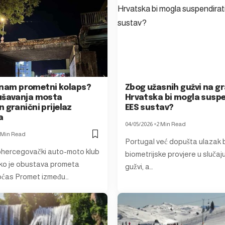
li nam prometni kolaps?
Zbog užasnih gužvi na gr
ušavanja mosta
Hrvatska bi mogla suspe
 granični prijelaz
EES sustav?
a
04/05/2026
2 Min Read
 Min Read
Portugal već dopušta ulazak 
hercegovački auto-moto klub
biometrijske provjere u slučaju
ko je obustava prometa
gužvi, a…
oćas Promet između…