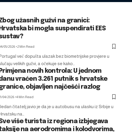
Zbog užasnih gužvi na granici:
Hrvatska bi mogla suspendirati EES
sustav?
04/05/2026
2 Min Read
Portugal već dopušta ulazak bez biometrijske provjere u
slučaju velikih gužvi, a očekuje se kako…
Primjena novih kontrola: U jednom
danu vraćen 3.261 putnik s hrvatske
granice, objavljen najčešći razlog
11/04/2026
4 Min Read
Jedan čitatelj javio je da je u autobusu na ulasku iz Srbije u
Hrvatsku na…
Sve više turista iz regiona izbjegava
taksije na aerodromima i kolodvorima,