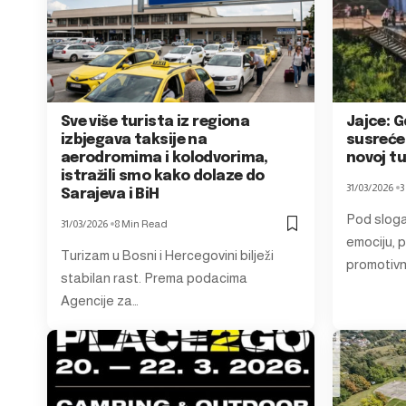
Sve više turista iz regiona
Jajce: G
izbjegava taksije na
susreće
aerodromima i kolodvorima,
novoj tu
istražili smo kako dolaze do
31/03/2026
3
Sarajeva i BiH
Pod slogan
31/03/2026
8 Min Read
emociju, 
Turizam u Bosni i Hercegovini bilježi
promotiv
stabilan rast. Prema podacima
Agencije za…