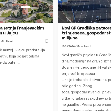
na šetnja Franjevačkim
Novi GP Gradiška zatvore
 u Jajcu
tri mjeseca, gospodarst
milijune
 Min Read
15/03/2026
3 Min Read
ki muzej u Jajcu predstavlja
Novi granični prijelaz u Gradišc
šetnju koja posjetiteljima
d najmodernijih na granici izm
e da putem…
Bosne i Hercegovine i Hrvatsk
en je već tri mjeseca ,
iako je trebao biti otvoren u p
ošle godine . Zbog
toga gospodarstvenici , prije
vrtke i građani svakodnevno 
ne gubitke . Prema procjena
gospodarstvenika , gubici z