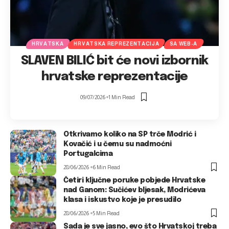
HRVATSKA
HRVATSKA REPREZENTACIJA
SA WEB-A
SLAVEN BILIĆ bit će novi izbornik
hrvatske reprezentacije
09/07/2026
1 Min Read
Otkrivamo koliko na SP trče Modrić i
Kovačić i u čemu su nadmoćni
Portugalcima
28/06/2026
6 Min Read
Četiri ključne poruke pobjede Hrvatske
nad Ganom: Sučićev bljesak, Modrićeva
klasa i iskustvo koje je presudilo
28/06/2026
5 Min Read
Sada je sve jasno, evo što Hrvatskoj treba