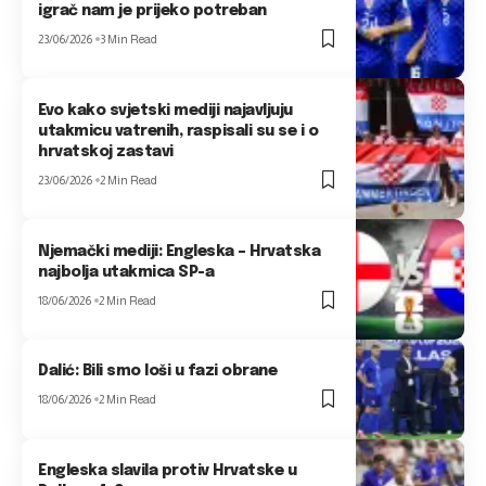
igrač nam je prijeko potreban
23/06/2026
3 Min Read
Evo kako svjetski mediji najavljuju
utakmicu vatrenih, raspisali su se i o
hrvatskoj zastavi
23/06/2026
2 Min Read
Njemački mediji: Engleska – Hrvatska
najbolja utakmica SP-a
18/06/2026
2 Min Read
Dalić: Bili smo loši u fazi obrane
18/06/2026
2 Min Read
Engleska slavila protiv Hrvatske u