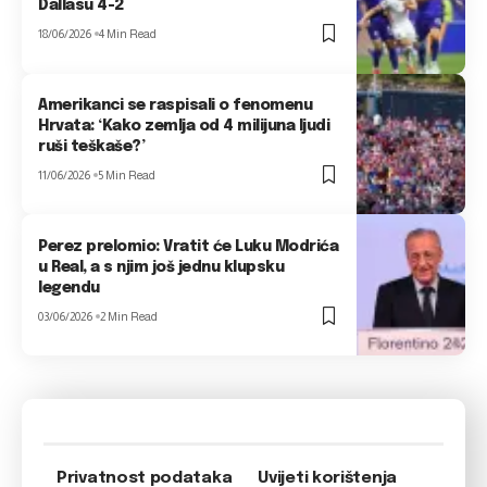
Dallasu 4-2
18/06/2026
4 Min Read
Amerikanci se raspisali o fenomenu
Hrvata: ‘Kako zemlja od 4 milijuna ljudi
ruši teškaše?’
11/06/2026
5 Min Read
Perez prelomio: Vratit će Luku Modrića
u Real, a s njim još jednu klupsku
legendu
03/06/2026
2 Min Read
Privatnost podataka
Uvijeti korištenja