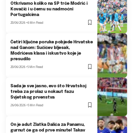
Otkrivamo koliko na SP trče Modrić i
Kovačić i u čemu su nadmoćni
Portugalcima
28/06/2026
6 Min Read
Četiri ključne poruke pobjede Hrvatske
nad Ganom: Sučićev bljesak,
Modrićeva klasa i iskustvo koje je
presudilo
28/06/2026
5 Min Read
Sada je sve jasno, evo što Hrvatskoj
treba za prolaz u nokaut fazu
Svjetskog prvenstva
26/06/2026
5 Min Read
On je adut Zlatka Dalića za Panamu,
gurnut će ga od prve minute! Takav