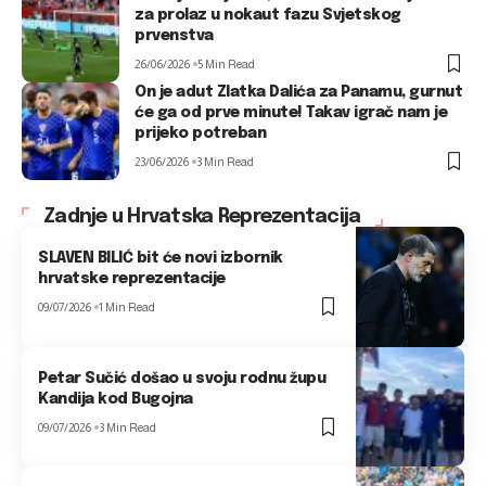
za prolaz u nokaut fazu Svjetskog
prvenstva
26/06/2026
5 Min Read
On je adut Zlatka Dalića za Panamu, gurnut
će ga od prve minute! Takav igrač nam je
prijeko potreban
23/06/2026
3 Min Read
Zadnje u Hrvatska Reprezentacija
SLAVEN BILIĆ bit će novi izbornik
hrvatske reprezentacije
09/07/2026
1 Min Read
Petar Sučić došao u svoju rodnu župu
Kandija kod Bugojna
09/07/2026
3 Min Read