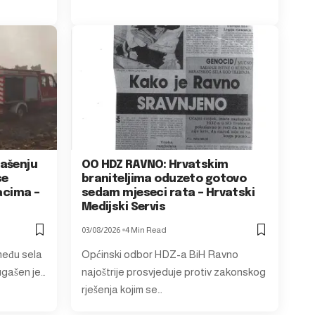
gašenju
OO HDZ RAVNO: Hrvatskim
se
braniteljima oduzeto gotovo
jacima –
sedam mjeseci rata – Hrvatski
Medijski Servis
03/08/2026
4 Min Read
među sela
Općinski odbor HDZ-a BiH Ravno
ugašen je…
najoštrije prosvjeduje protiv zakonskog
rješenja kojim se…