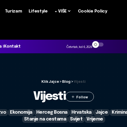
Turizam
Lifestyle
+ VIŠE
Cookie Policy
a
Kontakt
Četvrtak, kol 6, 2026
Klik Jajce
>
Blog
>
Vijesti
Vijesti
tvo
Ekonomija
Herceg Bosna
Hrvatska
Jajce
Krimin
Stanje na cestama
Svijet
Vrijeme