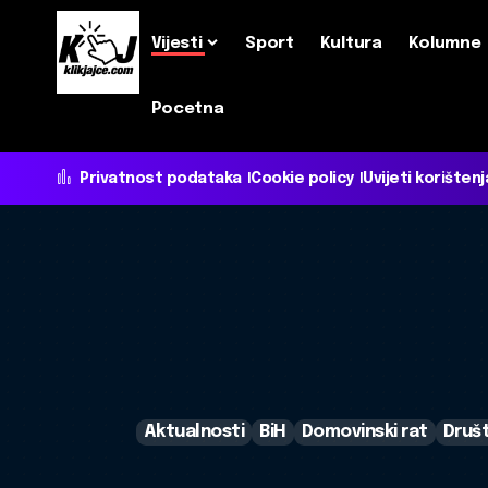
Vijesti
Sport
Kultura
Kolumne
Pocetna
Privatnost podataka
Cookie policy
Uvijeti korištenj
Aktualnosti
BiH
Domovinski rat
Druš