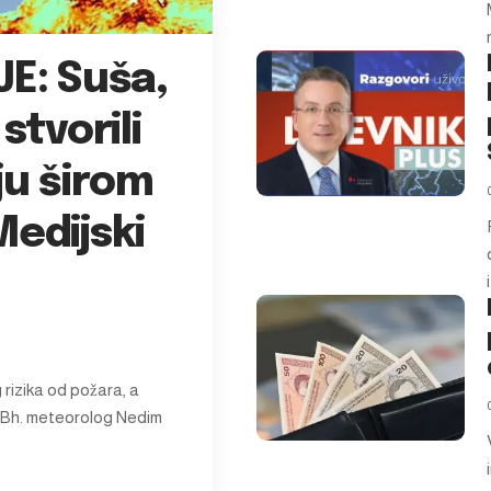
E: Suša,
 stvorili
u širom
Medijski
rizika od požara, a
. Bh. meteorolog Nedim