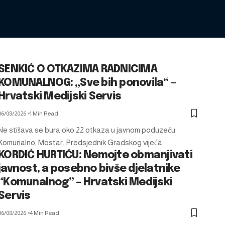
SENKIĆ O OTKAZIMA RADNICIMA
KOMUNALNOG: „Sve bih ponovila“ –
Hrvatski Medijski Servis
06/08/2026
1 Min Read
Ne stišava se bura oko 22 otkaza u javnom poduzeću
Komunalno, Mostar. Predsjednik Gradskog vijeća…
KORDIĆ HURTIĆU: Nemojte obmanjivati
javnost, a posebno bivše djelatnike
“Komunalnog” – Hrvatski Medijski
Servis
06/08/2026
4 Min Read