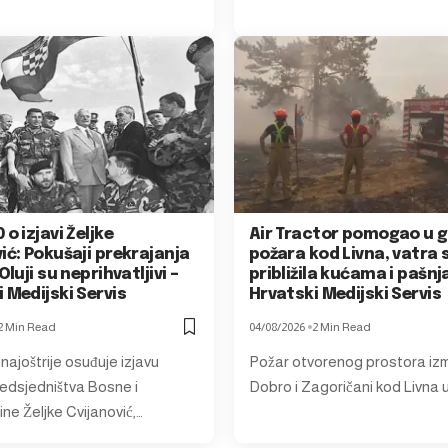
 o izjavi Željke
Air Tractor pomogao u 
ić: Pokušaji prekrajanja
požara kod Livna, vatra 
Oluji su neprihvatljivi –
približila kućama i pašn
 Medijski Servis
Hrvatski Medijski Servis
2 Min Read
04/08/2026
2 Min Read
ajoštrije osuđuje izjavu
Požar otvorenog prostora iz
redsjedništva Bosne i
Dobro i Zagoričani kod Livna 
ne Željke Cvijanović,…