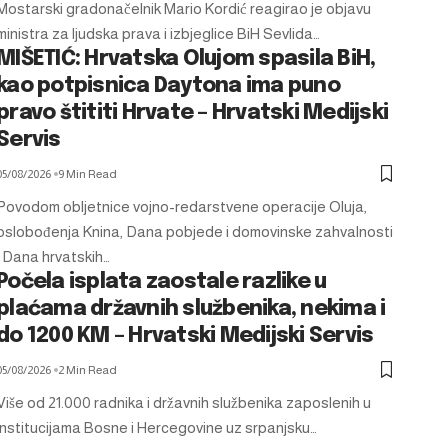
Mostarski gradonačelnik Mario Kordić reagirao je objavu
ministra za ljudska prava i izbjeglice BiH Sevlida…
MIŠETIĆ: Hrvatska Olujom spasila BiH,
kao potpisnica Daytona ima puno
pravo štititi Hrvate – Hrvatski Medijski
Servis
05/08/2026
9 Min Read
Povodom obljetnice vojno-redarstvene operacije Oluja,
oslobođenja Knina, Dana pobjede i domovinske zahvalnosti
i Dana hrvatskih…
Počela isplata zaostale razlike u
plaćama državnih službenika, nekima i
do 1200 KM – Hrvatski Medijski Servis
05/08/2026
2 Min Read
Više od 21.000 radnika i državnih službenika zaposlenih u
institucijama Bosne i Hercegovine uz srpanjsku…