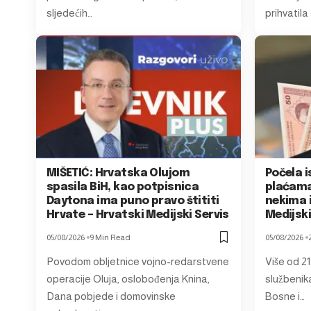
sljedećih…
prihvatila
MIŠETIĆ: Hrvatska Olujom
Počela i
spasila BiH, kao potpisnica
plaćama
Daytona ima puno pravo štititi
nekima i
Hrvate – Hrvatski Medijski Servis
Medijski
05/08/2026
9 Min Read
05/08/2026
Povodom obljetnice vojno-redarstvene
Više od 21
operacije Oluja, oslobođenja Knina,
službenik
Dana pobjede i domovinske
Bosne i…