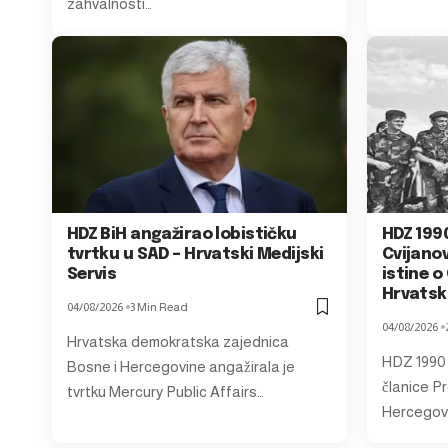
zahvalnosti…
HDZ BiH angažirao lobističku
HDZ 1990
tvrtku u SAD – Hrvatski Medijski
Cvijanov
Servis
istine o 
Hrvatski
04/08/2026
3 Min Read
04/08/2026
Hrvatska demokratska zajednica
HDZ 1990 n
Bosne i Hercegovine angažirala je
članice P
tvrtku Mercury Public Affairs…
Hercegovi