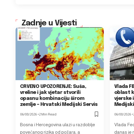
Zadnje u Vijesti
CRVENO UPOZORENJE: Suša,
Vlada FB
vreline i jak vjetar stvorili
oblast k
opasnu kombinaciju širom
vjerske 
zemlje – Hrvatski Medijski Servis
Medijski
06/08/2026
2 Min Read
06/08/2026
Bosna i Hercegovina ulazi u razdoblje
Vlada Fed
povećanog rizika od požara, a
danas je n