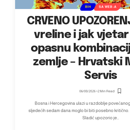
BIH
SA WEB-A
CRVENO UPOZORENJ
vreline i jak vjetar
opasnu kombinacij
zemlje – Hrvatski 
Servis
06/08/2026
2 Min Read
Bosna i Hercegovina ulazi u razdoblje povećanog 
sljedećih sedam dana moglo bi biti posebno kritično
Sladić upozorio je…