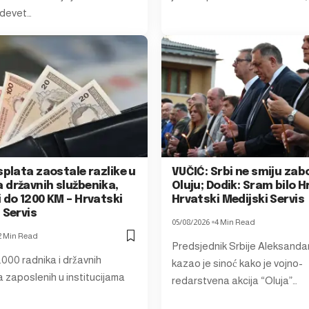
 devet…
splata zaostale razlike u
VUČIĆ: Srbi ne smiju zab
 državnih službenika,
Oluju; Dodik: Sram bilo H
 do 1200 KM – Hrvatski
Hrvatski Medijski Servis
 Servis
05/08/2026
4 Min Read
2 Min Read
Predsjednik Srbije Aleksandar
.000 radnika i državnih
kazao je sinoć kako je vojno-
a zaposlenih u institucijama
redarstvena akcija “Oluja”…