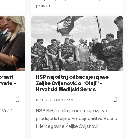
prava i…
oravit
HSP najoštrij odbacuje izjave
rvate –
Željke Cvijanović o “Oluji” –
Hrvatski Medijski Servis
05/08/2026
3 Min Read
 Vučić
HSP BiH najoštrije odbacuje izjave
predsjedateljice Predsjedništva Bosne
i Hercegovine Željke Cvijanović…